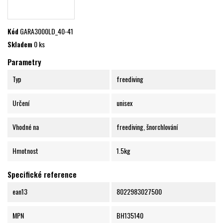
Kód
GARA3000LD_40-41
Skladem
0 ks
Parametry
Typ
freediving
Určení
unisex
Vhodné na
freediving, šnorchlování
Hmotnost
1.5kg
Specifické reference
ean13
8022983027500
MPN
BH135140