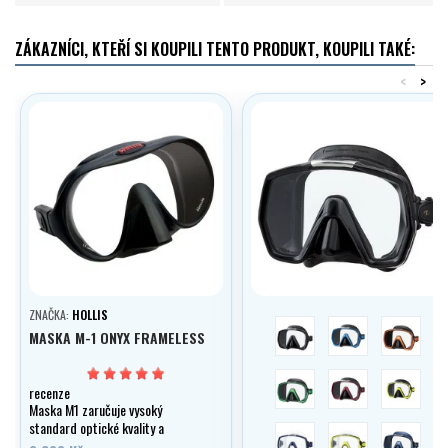
ZÁKAZNÍCI, KTEŘÍ SI KOUPILI TENTO PRODUKT, KOUPILI TAKÉ:
<
>
ZNAČKA:
HOLLIS
černá/černá
černá/modrá
černá/or
MASKA M-1 ONYX FRAMELESS
černá/zelená
černá/červená
černá/žl
recenze
Maska M1 zaručuje vysoký
standard optické kvality a
transparentní/modrá
transparentní/žlut
modrá/m
neomezeného výhledu!