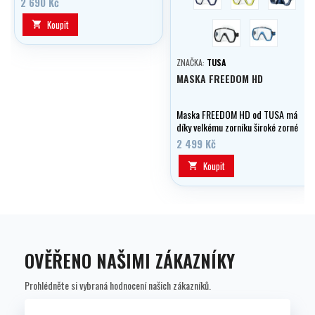
2 690 Kč
Koupit
transparentní/černá
transparentní

ZNAČKA:
TUSA
MASKA FREEDOM HD
Maska FREEDOM HD od TUSA má
díky velkému zorníku široké zorné
pole a je vyrobená z měkkého
2 499 Kč
silikonu.
Koupit

OVĚŘENO NAŠIMI ZÁKAZNÍKY
Prohlédněte si vybraná hodnocení našich zákazníků.