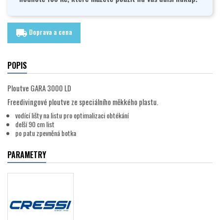
Doprava a cena
local_shipping
POPIS
Ploutve GARA 3000 LD
Freedivingové ploutve ze speciálního měkkého plastu.
vodící lišty na listu pro optimalizaci obtékání
delší 90 cm list
po patu zpevněná botka
PARAMETRY