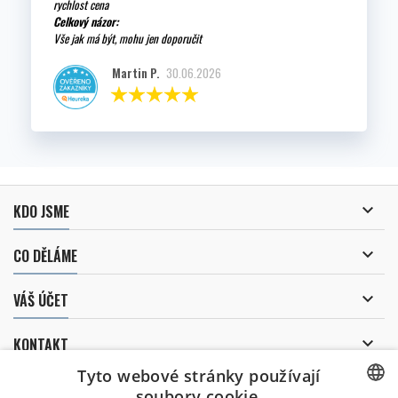
rychlost cena
Celkový názor:
Vše jak má být, mohu jen doporučit
Martin P.
30.06.2026

KDO JSME

CO DĚLÁME

VÁŠ ÚČET

KONTAKT
Tyto webové stránky používají
ODBĚR NOVINEK
soubory cookie.