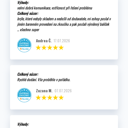
Výhody:
velmi dobrá komunikace, vstřícnost při řešení problému
Celkový názor:
brýle, které nebyly skladem a nedošli od dodavatele, mi eshop poslal v
jiném barevném provedení na zkoušku a pak poslali výměnný balíček
... všechno super
Andrea Č.
17.07.2026
Celkový názor:
Rychlé dodání. Vše proběhlo v pořádku.
Zuzana M.
07.07.2026
Výhody: