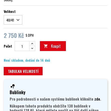
Velikost
2 750 Kč
S DPH
Koupit
Počet

Není skladem, dodání do 14 dnů
TABULKA VELIKOSTÍ
Bublinky
Pro podrobnosti o našem systému bublinek klikněte
zde
.
Nákupem tohoto produktu obdržíte 138 bublinek v
hodnotě 138 Kč, které můžete použít na Váš další nákup.