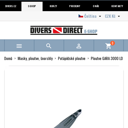
DIVERS.CZ
E-SHOP
KURZY
PRODEJNY
O NÁS
KONTAKTY
Čeština
CZK Kč


0



shopping_cart
Domů
Masky, ploutve, šnorchly
Potápěčské ploutve
Ploutve GARA 3000 LD