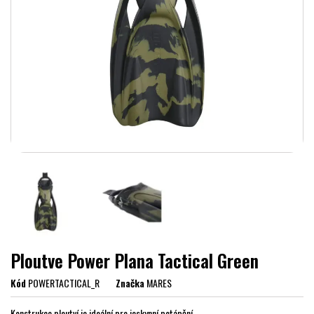
Ploutve Power Plana Tactical Green
Kód
POWERTACTICAL_R
Značka
MARES
Konstrukce ploutví je ideální pro jeskynní potápění