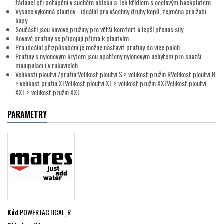
žádoucí při potápění v suchém obleku a Tek křídlem s ocelovým backplatem
Vysoce výkonná ploutev - ideální pro všechny druhy kopů, zejména pro žabí
kopy
Součástí jsou kovové pružiny pro větší komfort a lepší přenos síly
Kovové pružiny se připojují přímo k ploutvím
Pro ideální přizpůsobení je možné nastavit pružiny do více poloh
Pružiny s nylonovým krytem jsou opatřeny nylonovým úchytem pro snazší
manipulaci i v rukavicích
Velikosti ploutví /pružin:Velikost ploutví S > velikost pružin RVelikost ploutví R
> velikost pružin XLVelikost ploutví XL > velikost pružin XXLVelikost ploutví
XXL > velikost pružin XXL
PARAMETRY
Kód
POWERTACTICAL_R