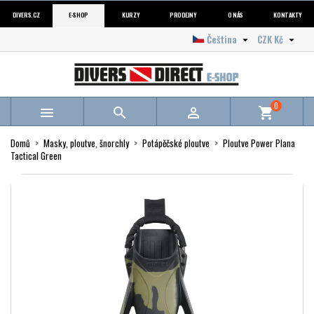
DIVERS.CZ
E-SHOP
KURZY
PRODEJNY
O NÁS
KONTAKTY
Čeština
CZK Kč


0



shopping_cart
Domů
Masky, ploutve, šnorchly
Potápěčské ploutve
Ploutve Power Plana
Tactical Green