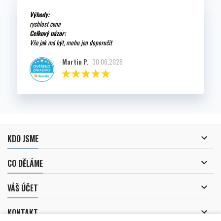
Výhody:
rychlost cena
Celkový názor:
Vše jak má být, mohu jen doporučit
Martin P.
30.06.2026

KDO JSME

CO DĚLÁME

VÁŠ ÚČET

KONTAKT