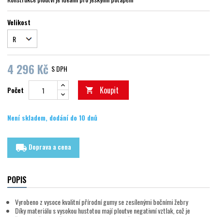
Velikost
4 296 Kč
S DPH
Koupit
Počet

Není skladem, dodání do 10 dnů
Doprava a cena
local_shipping
POPIS
Vyrobeno z vysoce kvalitní přírodní gumy se zesílenými bočními žebry
Díky materiálu s vysokou hustotou mají ploutve negativní vztlak, což je