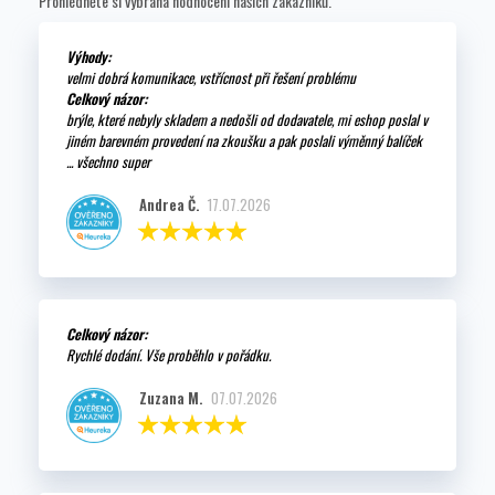
Prohlédněte si vybraná hodnocení našich zákazníků.
Výhody:
velmi dobrá komunikace, vstřícnost při řešení problému
Celkový názor:
brýle, které nebyly skladem a nedošli od dodavatele, mi eshop poslal v
jiném barevném provedení na zkoušku a pak poslali výměnný balíček
... všechno super
Andrea Č.
17.07.2026
Celkový názor:
Rychlé dodání. Vše proběhlo v pořádku.
Zuzana M.
07.07.2026