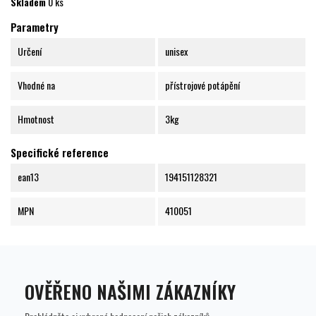
Skladem
0 ks
Parametry
Určení
unisex
Vhodné na
přístrojové potápění
Hmotnost
3kg
Specifické reference
ean13
194151128321
MPN
410051
OVĚŘENO NAŠIMI ZÁKAZNÍKY