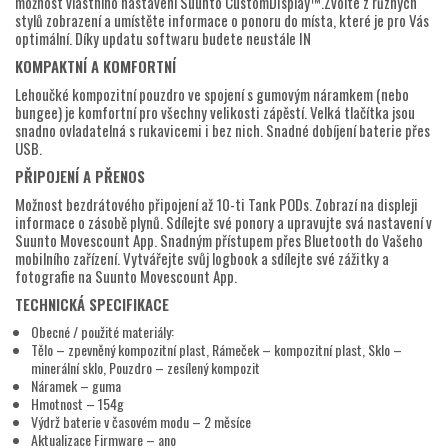
možnost vlastního nastavení Suunto CustomDisplay™.Zvolte z různých
stylů zobrazení a umístěte informace o ponoru do místa, které je pro Vás
optimální. Díky updatu softwaru budete neustále IN
KOMPAKTNÍ A KOMFORTNÍ
Lehoučké kompozitní pouzdro ve spojení s gumovým náramkem (nebo
bungee) je komfortní pro všechny velikosti zápěstí. Velká tlačítka jsou
snadno ovladatelná s rukavicemi i bez nich. Snadné dobíjení baterie přes
USB.
PŘIPOJENÍ A PŘENOS
Možnost bezdrátového připojení až 10-ti Tank PODs. Zobrazí na displeji
informace o zásobě plynů. Sdílejte své ponory a upravujte svá nastavení v
Suunto Movescount App. Snadným přístupem přes Bluetooth do Vašeho
mobilního zařízení. Vytvářejte svůj logbook a sdílejte své zážitky a
fotografie na Suunto Movescount App.
TECHNICKÁ SPECIFIKACE
Obecné / použité materiály:
Tělo – zpevněný kompozitní plast, Rámeček – kompozitní plast, Sklo –
minerální sklo, Pouzdro – zesílený kompozit
Náramek – guma
Hmotnost – 154g
Výdrž baterie v časovém modu – 2 měsíce
Aktualizace Firmware – ano