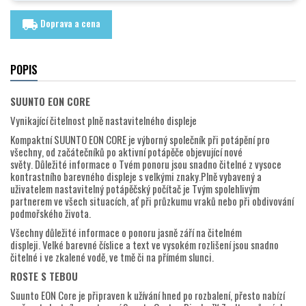
Doprava a cena
local_shipping
POPIS
SUUNTO EON CORE
Vynikající čitelnost plně nastavitelného displeje
Kompaktní SUUNTO EON CORE je výborný společník při potápění pro
všechny, od začátečníků po aktivní potápěče objevující nové
světy. Důležité informace o Tvém ponoru jsou snadno čitelné z vysoce
kontrastního barevného displeje s velkými znaky.Plně vybavený a
uživatelem nastavitelný potápěčský počítač je Tvým spolehlivým
partnerem ve všech situacích, ať při průzkumu vraků nebo při obdivování
podmořského života.
Všechny důležité informace o ponoru jasně září na čitelném
displeji. Velké barevné číslice a text ve vysokém rozlišení jsou snadno
čitelné i ve zkalené vodě, ve tmě či na přímém slunci.
ROSTE S TEBOU
Suunto EON Core je připraven k užívání hned po rozbalení, přesto nabízí