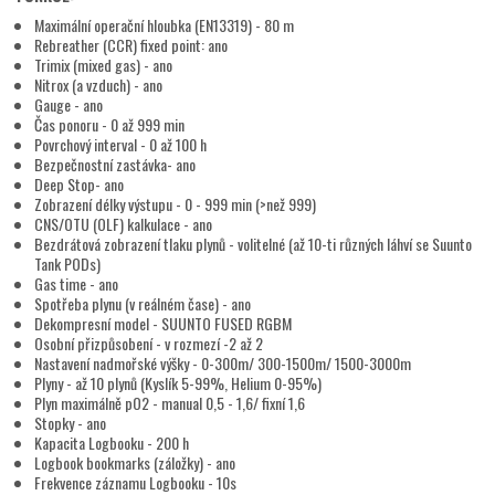
Maximální operační hloubka (EN13319) - 80 m
Rebreather (CCR) fixed point: ano
Trimix (mixed gas) - ano
Nitrox (a vzduch) - ano
Gauge - ano
Čas ponoru - 0 až 999 min
Povrchový interval - 0 až 100 h
Bezpečnostní zastávka- ano
Deep Stop- ano
Zobrazení délky výstupu - 0 - 999 min (>než 999)
CNS/OTU (OLF) kalkulace - ano
Bezdrátová zobrazení tlaku plynů - volitelné (až 10-ti různých láhví se Suunto
Tank PODs)
Gas time - ano
Spotřeba plynu (v reálném čase) - ano
Dekompresní model - SUUNTO FUSED RGBM
Osobní přizpůsobení - v rozmezí -2 až 2
Nastavení nadmořské výšky - 0-300m/ 300-1500m/ 1500-3000m
Plyny - až 10 plynů (Kyslík 5-99%, Helium 0-95%)
Plyn maximálně pO2 - manual 0,5 - 1,6/ fixní 1,6
Stopky - ano
Kapacita Logbooku - 200 h
Logbook bookmarks (záložky) - ano
Frekvence záznamu Logbooku - 10s