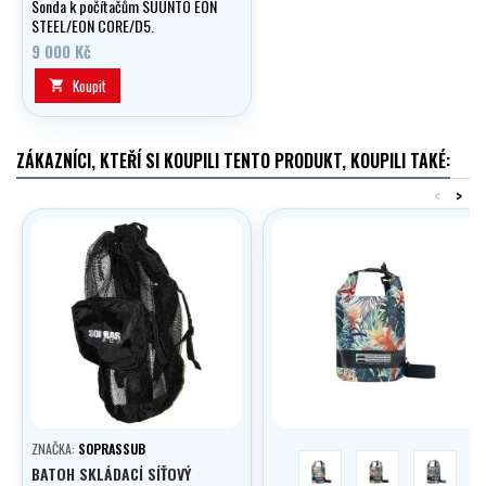
Sonda k počítačům SUUNTO EON
STEEL/EON CORE/D5.
9 000 Kč
Koupit

ZÁKAZNÍCI, KTEŘÍ SI KOUPILI TENTO PRODUKT, KOUPILI TAKÉ:
<
>
ZNAČKA:
SOPRASSUB
Botanic Green
Harmony Mint
Midnight
BATOH SKLÁDACÍ SÍŤOVÝ