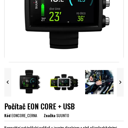


Počítač EON CORE + USB
Kód
EONCORE_CERNA
Značka
SUUNTO
Kompaktní potápěčský počítač s jasným displejem a plně přizpůsobitelnými