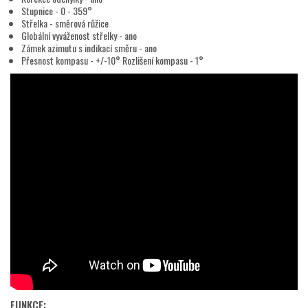
Stupnice - 0 - 359°
Střelka - směrová růžice
Globální vyváženost střelky - ano
Zámek azimutu s indikací směru - ano
Přesnost kompasu - +/-10° Rozlišení kompasu - 1°
FUNKCE: