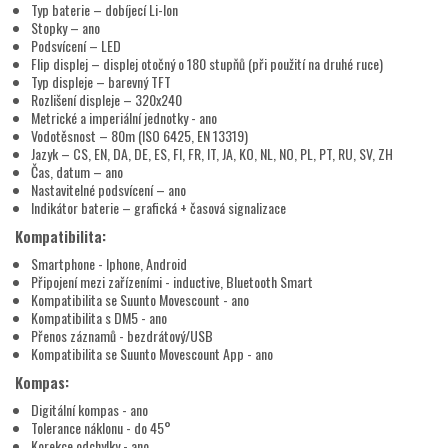
Typ baterie – dobíjecí Li-Ion
Stopky – ano
Podsvícení – LED
Flip displej – displej otočný o 180 stupňů (při použití na druhé ruce)
Typ displeje – barevný TFT
Rozlišení displeje – 320x240
Metrické a imperiální jednotky - ano
Vodotěsnost – 80m (ISO 6425, EN 13319)
Jazyk – CS, EN, DA, DE, ES, FI, FR, IT, JA, KO, NL, NO, PL, PT, RU, SV, ZH
Čas, datum – ano
Nastavitelné podsvícení – ano
Indikátor baterie – grafická + časová signalizace
Kompatibilita:
Smartphone - Iphone, Android
Připojení mezi zařízeními - inductive, Bluetooth Smart
Kompatibilita se Suunto Movescount - ano
Kompatibilita s DM5 - ano
Přenos záznamů - bezdrátový/USB
Kompatibilita se Suunto Movescount App - ano
Kompas:
Digitální kompas - ano
Tolerance náklonu - do 45°
Korekce odchylky - ano