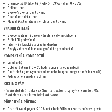
Diluenty- až 10 diluentů (Kyslík 5 - 99%/Helium 0 - 95%)
Bailout - ano
Vysoké/nízké setpoints - ano
Osobní setpoints - ano
Manuální/automatické switch setpoints - ano
SNADNO ČITELNÝ
Vysoce kontrastní barevný displej s velkými číslicemi
Stálé LED podsvícení
Intuitivní a logické uspořádání displeje
3 styly zobrazení: klasické, grafické a prominentní
KOMPAKTNÍ A KOMFORTNÍ
Velmi lehký
Dobíjecí baterie (10 – 20 hodin ponoru na jedno nabití)
Použitelný s gumovým náramkem nebo bungee (bungee dodáváno zvlášť)
Jednoduché a snadné rozhraní
ROSTE S VÁMI
Přizpůsobitelné funkce se Suunto CustomDisplay™ v Suunto DM5,
uživatelem aktualizovatelný software
PŘIPOJENÍ A PŘENOS
Bezdrátové připojení až 10 Suunto Tank PODs pro zobrazení stavu plynů