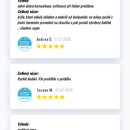
Výhody:
velmi dobrá komunikace, vstřícnost při řešení problému
Celkový názor:
brýle, které nebyly skladem a nedošli od dodavatele, mi eshop poslal v
jiném barevném provedení na zkoušku a pak poslali výměnný balíček
... všechno super
Andrea Č.
17.07.2026
Celkový názor:
Rychlé dodání. Vše proběhlo v pořádku.
Zuzana M.
07.07.2026
Výhody:
rychlost cena