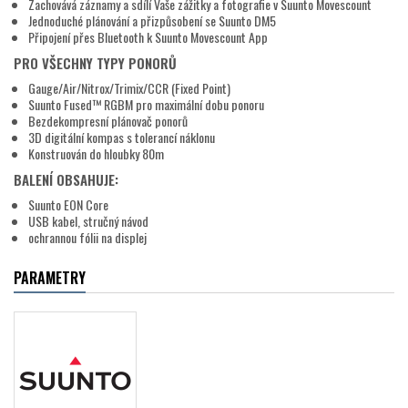
Zachovává záznamy a sdílí Vaše zážitky a fotografie v Suunto Movescount
Jednoduché plánování a přizpůsobení se Suunto DM5
Připojení přes Bluetooth k Suunto Movescount App
PRO VŠECHNY TYPY PONORŮ
Gauge/Air/Nitrox/Trimix/CCR (Fixed Point)
Suunto Fused™ RGBM pro maximální dobu ponoru
Bezdekompresní plánovač ponorů
3D digitální kompas s tolerancí náklonu
Konstruován do hloubky 80m
BALENÍ OBSAHUJE:
Suunto EON Core
USB kabel, stručný návod
ochrannou fólii na displej
PARAMETRY