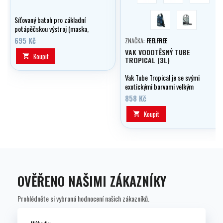
Midnight Blue
Organic Teal
Síťovaný batoh pro základní
potápěčskou výstroj (maska,
ploutve, šnorchl, pot. oblek, nůž
695 Kč
ZNAČKA:
FEELFREE
apod.)
VAK VODOTĚSNÝ TUBE
Koupit

TROPICAL (3L)
Vak Tube Tropical je se svými
exotickými barvami velkým
trendem léta.
858 Kč
Koupit

OVĚŘENO NAŠIMI ZÁKAZNÍKY
Prohlédněte si vybraná hodnocení našich zákazníků.