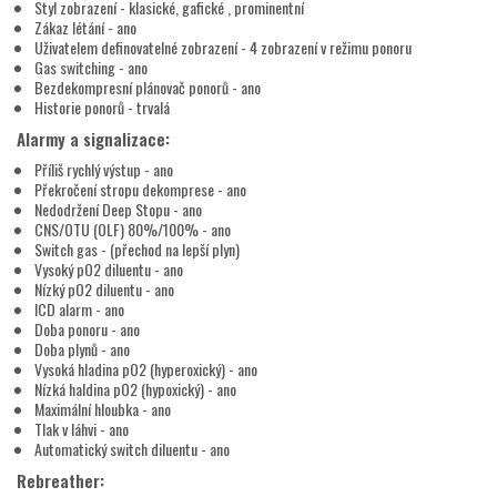
Styl zobrazení - klasické, gafické , prominentní
Zákaz létání - ano
Uživatelem definovatelné zobrazení - 4 zobrazení v režimu ponoru
Gas switching - ano
Bezdekompresní plánovač ponorů - ano
Historie ponorů - trvalá
Alarmy a signalizace:
Příliš rychlý výstup - ano
Překročení stropu dekomprese - ano
Nedodržení Deep Stopu - ano
CNS/OTU (OLF) 80%/100% - ano
Switch gas - (přechod na lepší plyn)
Vysoký pO2 diluentu - ano
Nízký pO2 diluentu - ano
ICD alarm - ano
Doba ponoru - ano
Doba plynů - ano
Vysoká hladina pO2 (hyperoxický) - ano
Nízká haldina pO2 (hypoxický) - ano
Maximální hloubka - ano
Tlak v láhvi - ano
Automatický switch diluentu - ano
Rebreather: