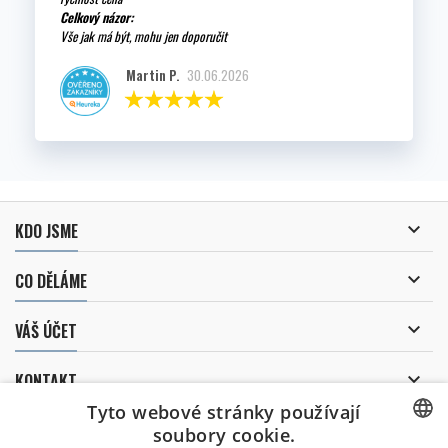
Celkový názor:
Vše jak má být, mohu jen doporučit
Martin P.
30.06.2026

KDO JSME

CO DĚLÁME

VÁŠ ÚČET

KONTAKT
Tyto webové stránky používají
ODBĚR NOVINEK
soubory cookie.