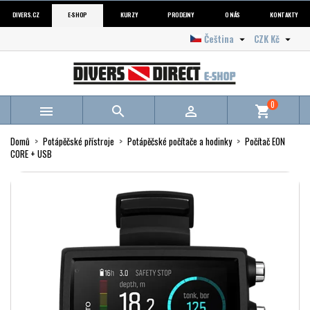
DIVERS.CZ
E-SHOP
KURZY
PRODEJNY
O NÁS
KONTAKTY
Čeština
CZK Kč


0



shopping_cart
Domů
Potápěčské přístroje
Potápěčské počítače a hodinky
Počítač EON
CORE + USB