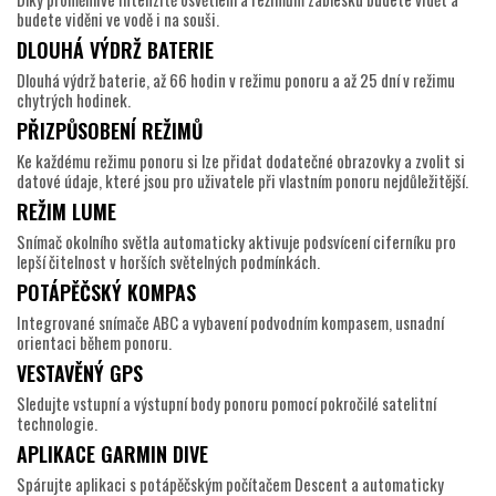
budete viděni ve vodě i na souši.
DLOUHÁ VÝDRŽ BATERIE
Dlouhá výdrž baterie, až 66 hodin v režimu ponoru a až 25 dní v režimu
chytrých hodinek.
PŘIZPŮSOBENÍ REŽIMŮ
Ke každému režimu ponoru si lze přidat dodatečné obrazovky a zvolit si
datové údaje, které jsou pro uživatele při vlastním ponoru nejdůležitější.
REŽIM LUME
Snímač okolního světla automaticky aktivuje podsvícení ciferníku pro
lepší čitelnost v horších světelných podmínkách.
POTÁPĚČSKÝ KOMPAS
Integrované snímače ABC a vybavení podvodním kompasem, usnadní
orientaci během ponoru.
VESTAVĚNÝ GPS
Sledujte vstupní a výstupní body ponoru pomocí pokročilé satelitní
technologie.
APLIKACE GARMIN DIVE
Spárujte aplikaci s potápěčským počítačem Descent a automaticky