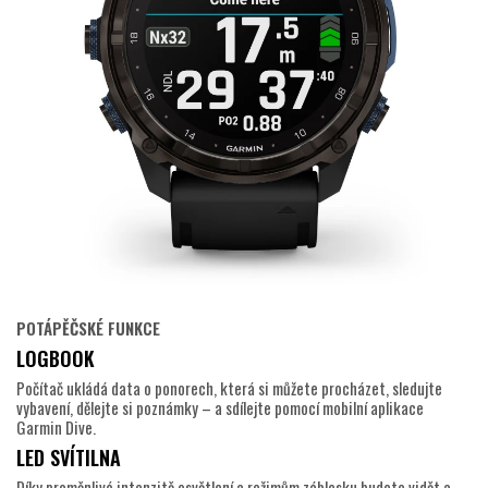
POTÁPĚČSKÉ FUNKCE
LOGBOOK
Počítač ukládá data o ponorech, která si můžete procházet, sledujte
vybavení, dělejte si poznámky – a sdílejte pomocí mobilní aplikace
Garmin Dive.
LED SVÍTILNA
Díky proměnlivé intenzitě osvětlení a režimům záblesku budete vidět a