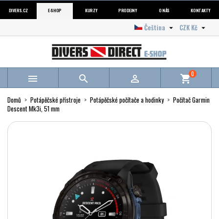
DIVERS.CZ
E-SHOP
KURZY
PRODEJNY
O NÁS
KONTAKTY
Čeština
CZK Kč


0



shopping_cart
Domů
Potápěčské přístroje
Potápěčské počítače a hodinky
Počítač Garmin
Descent Mk3i, 51 mm