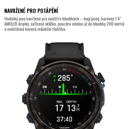
NAVRŽENÉ PRO POTÁPĚNÍ
Hodinky jsou navržené pro využití v hloubkách – mají jasný, barevný 1.4″
AMOLED displej, safírové sklíčko, pouzdro odolné až do hloubky 200 metrů
a vodotěsná kovová indukční tlačítka.