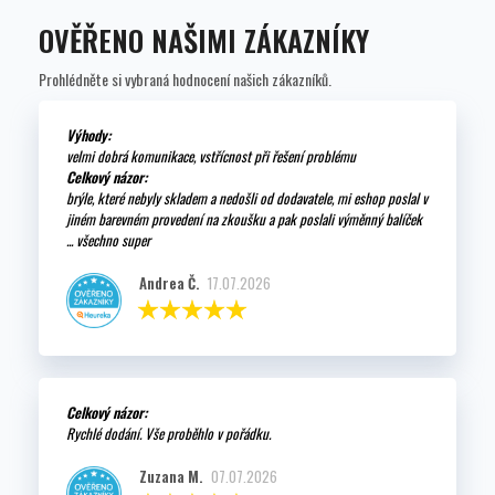
OVĚŘENO NAŠIMI ZÁKAZNÍKY
Prohlédněte si vybraná hodnocení našich zákazníků.
Výhody:
velmi dobrá komunikace, vstřícnost při řešení problému
Celkový názor:
brýle, které nebyly skladem a nedošli od dodavatele, mi eshop poslal v
jiném barevném provedení na zkoušku a pak poslali výměnný balíček
... všechno super
Andrea Č.
17.07.2026
Celkový názor:
Rychlé dodání. Vše proběhlo v pořádku.
Zuzana M.
07.07.2026