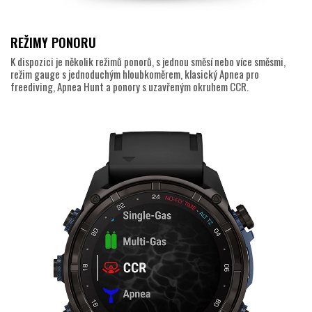
REŽIMY PONORU
K dispozici je několik režimů ponorů, s jednou směsí nebo více směsmi,
režim gauge s jednoduchým hloubkoměrem, klasický Apnea pro
freediving, Apnea Hunt a ponory s uzavřeným okruhem CCR.