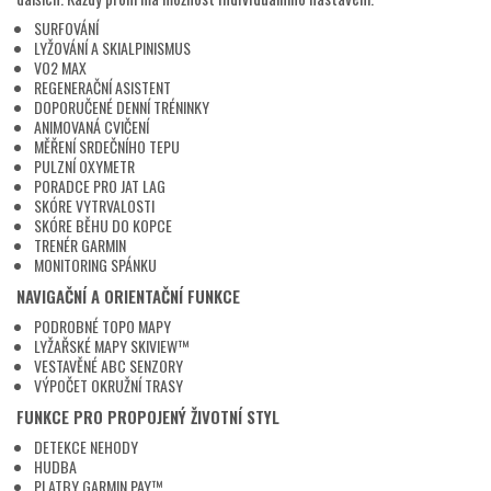
SURFOVÁNÍ
LYŽOVÁNÍ A SKIALPINISMUS
VO2 MAX
REGENERAČNÍ ASISTENT
DOPORUČENÉ DENNÍ TRÉNINKY
ANIMOVANÁ CVIČENÍ
MĚŘENÍ SRDEČNÍHO TEPU
PULZNÍ OXYMETR
PORADCE PRO JAT LAG
SKÓRE VYTRVALOSTI
SKÓRE BĚHU DO KOPCE
TRENÉR GARMIN
MONITORING SPÁNKU
NAVIGAČNÍ A ORIENTAČNÍ FUNKCE
PODROBNÉ TOPO MAPY
LYŽAŘSKÉ MAPY SKIVIEW™
VESTAVĚNÉ ABC SENZORY
VÝPOČET OKRUŽNÍ TRASY
FUNKCE PRO PROPOJENÝ ŽIVOTNÍ STYL
DETEKCE NEHODY
HUDBA
PLATBY GARMIN PAY™