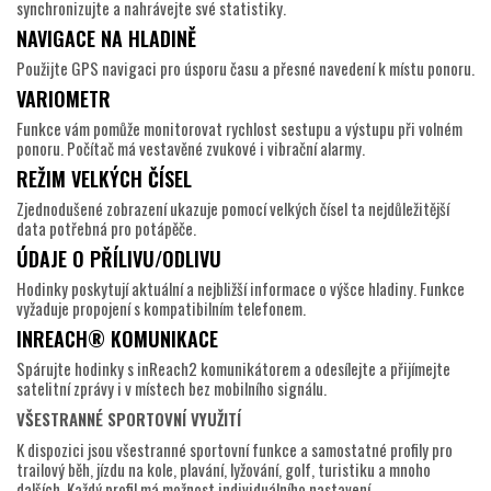
synchronizujte a nahrávejte své statistiky.
NAVIGACE NA HLADINĚ
Použijte GPS navigaci pro úsporu času a přesné navedení k místu ponoru.
VARIOMETR
Funkce vám pomůže monitorovat rychlost sestupu a výstupu při volném
ponoru. Počítač má vestavěné zvukové i vibrační alarmy.
REŽIM VELKÝCH ČÍSEL
Zjednodušené zobrazení ukazuje pomocí velkých čísel ta nejdůležitější
data potřebná pro potápěče.
ÚDAJE O PŘÍLIVU/ODLIVU
Hodinky poskytují aktuální a nejbližší informace o výšce hladiny. Funkce
vyžaduje propojení s kompatibilním telefonem.
INREACH® KOMUNIKACE
Spárujte hodinky s inReach2 komunikátorem a odesílejte a přijímejte
satelitní zprávy i v místech bez mobilního signálu.
VŠESTRANNÉ SPORTOVNÍ VYUŽITÍ
K dispozici jsou všestranné sportovní funkce a samostatné profily pro
trailový běh, jízdu na kole, plavání, lyžování, golf, turistiku a mnoho
dalších. Každý profil má možnost individuálního nastavení.