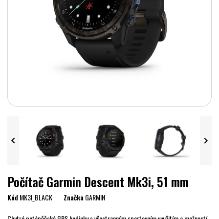


Počítač Garmin Descent Mk3i, 51 mm
Kód
MK3I_BLACK
Značka
GARMIN
Chytré potápěčské GPS hodinky s všestranným sportovním využitím a možností