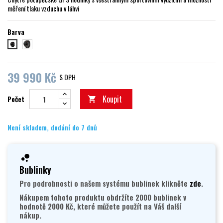
měření tlaku vzduchu v láhvi
Barva
titanium
black
39 990 Kč
S DPH
Koupit
Počet

Není skladem, dodání do 7 dnů
Bublinky
Pro podrobnosti o našem systému bublinek klikněte
zde
.
Nákupem tohoto produktu obdržíte 2000 bublinek v
hodnotě 2000 Kč, které můžete použít na Váš další
nákup.