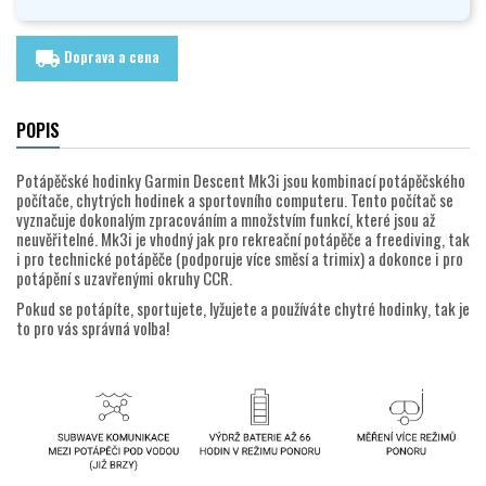
Doprava a cena
local_shipping
POPIS
Potápěčské hodinky Garmin Descent Mk3i jsou kombinací potápěčského
počítače, chytrých hodinek a sportovního computeru. Tento počítač se
vyznačuje dokonalým zpracováním a množstvím funkcí, které jsou až
neuvěřitelné. Mk3i je vhodný jak pro rekreační potápěče a freediving, tak
i pro technické potápěče (podporuje více směsí a trimix) a dokonce i pro
potápění s uzavřenými okruhy CCR.
Pokud se potápíte, sportujete, lyžujete a používáte chytré hodinky, tak je
to pro vás správná volba!