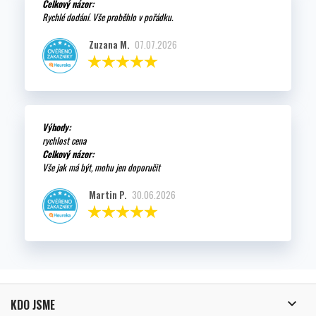
Celkový názor:
Rychlé dodání. Vše proběhlo v pořádku.
Zuzana M.
07.07.2026
Výhody:
rychlost cena
Celkový názor:
Vše jak má být, mohu jen doporučit
Martin P.
30.06.2026

KDO JSME