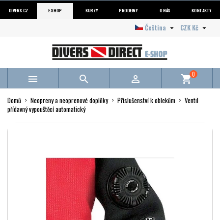
DIVERS.CZ
E-SHOP
KURZY
PRODEJNY
O NÁS
KONTAKTY
Čeština
CZK Kč


0



shopping_cart
Domů
Neopreny a neoprenové doplňky
Příslušenství k oblekům
Ventil
přídavný vypouštěcí automatický