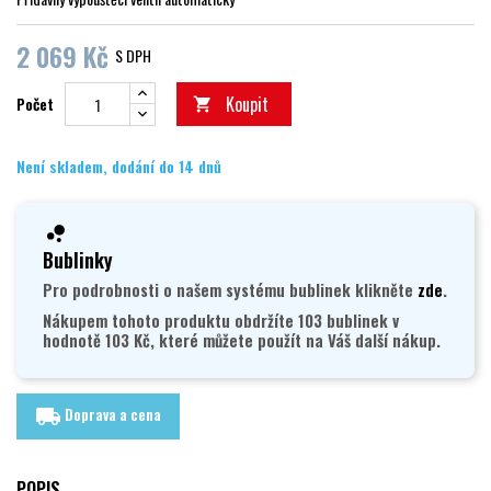
2 069 Kč
S DPH
Koupit
Počet

Není skladem, dodání do 14 dnů
Bublinky
Pro podrobnosti o našem systému bublinek klikněte
zde
.
Nákupem tohoto produktu obdržíte 103 bublinek v
hodnotě 103 Kč, které můžete použít na Váš další nákup.
Doprava a cena
local_shipping
POPIS