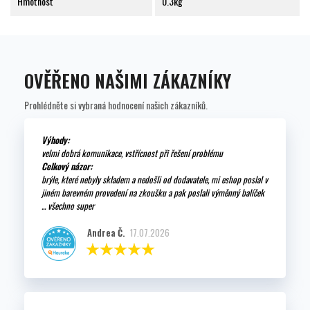
Hmotnost
0.3kg
OVĚŘENO NAŠIMI ZÁKAZNÍKY
Prohlédněte si vybraná hodnocení našich zákazníků.
Výhody:
velmi dobrá komunikace, vstřícnost při řešení problému
Celkový názor:
brýle, které nebyly skladem a nedošli od dodavatele, mi eshop poslal v
jiném barevném provedení na zkoušku a pak poslali výměnný balíček
... všechno super
Andrea Č.
17.07.2026