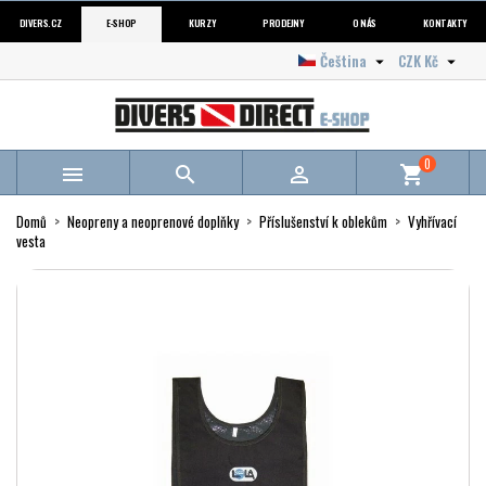
DIVERS.CZ
E-SHOP
KURZY
PRODEJNY
O NÁS
KONTAKTY
Čeština
CZK Kč


0



shopping_cart
Domů
Neopreny a neoprenové doplňky
Příslušenství k oblekům
Vyhřívací
vesta