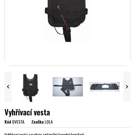


Vyhřívací vesta
Kód
QVESTA
Značka
LOLA
Vyhřívací vesta zaručuje optimální tepelný komfort.