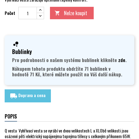
Nelze koupit
Počet

Bublinky
Pro podrobnosti o našem systému bublinek klikněte
zde
.
Nákupem tohoto produktu obdržíte 71 bublinek v
hodnotě 71 Kč, které můžete použít na Váš další nákup.
Doprava a cena
local_shipping
POPIS
Q vesta
Vyhřívací vesta se vyrábí ve dvou velikostech L a XLObě velikosti jsou
osázené pěti elektrický napájenýma topnýma tělesy s celkovým příkonem 65W.