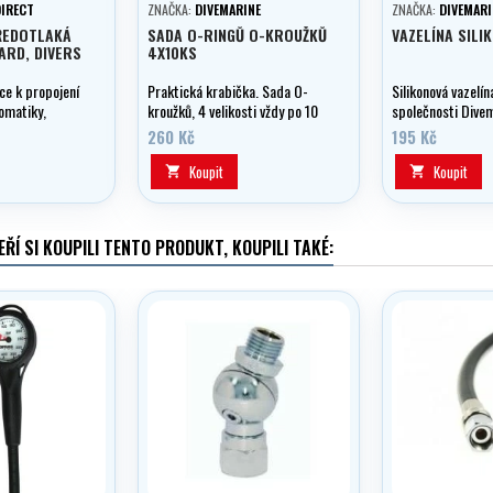
DIRECT
ZNAČKA:
DIVEMARINE
ZNAČKA:
DIVEMARI
ŘEDOTLAKÁ
SADA O-RINGŮ O-KROUŽKŮ
VAZELÍNA SILI
ARD, DIVERS
4X10KS
ce k propojení
Praktická krabička. Sada O-
Silikonová vazelín
tomatiky,
kroužků, 4 velikosti vždy po 10
společnosti Divem
 0,50 - 2,10 m,
ks.
vynikající prostř
260 Kč
195 Kč
promazávání a kon
výstroje.
Koupit
Koupit


EŘÍ SI KOUPILI TENTO PRODUKT, KOUPILI TAKÉ: