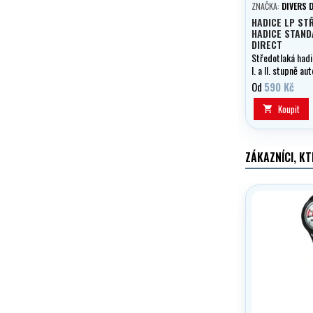
ZNAČKA:
DIVERS 
HADICE LP ST
HADICE STAND
DIRECT
Středotlaká hadi
I. a II. stupně au
volitelně v délce
Od
590 Kč
černá.
Koupit

ZÁKAZNÍCI, KT