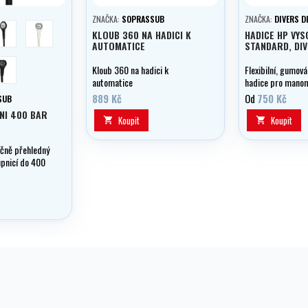
ZNAČKA:
SOPRASSUB
ZNAČKA:
DIVERS D
černá
bílá
KLOUB 360 NA HADICI K
HADICE HP VY
AUTOMATICE
STANDARD, DI
černá/all
Kloub 360 na hadici k
Flexibilní, gumov
automatice
hadice pro manom
kevlarem, voliteln
889 Kč
Od
750 Kč
SUB
- 1,20 m.
NI 400 BAR
Koupit
Koupit


ečně přehledný
pnicí do 400