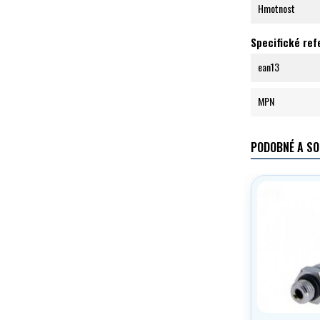
Hmotnost
Specifické re
ean13
MPN
PODOBNÉ A SO