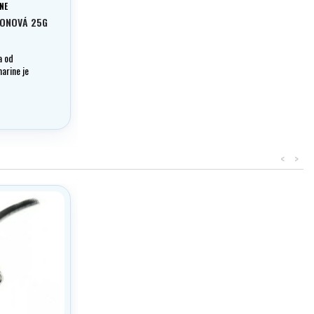
NE
KONOVÁ 25G
a od
arine je
edek na
zervaci Vaší
<
>