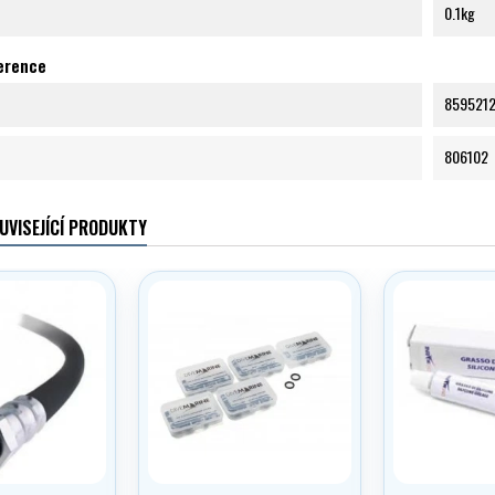
0.1kg
ference
859521
806102
UVISEJÍCÍ PRODUKTY