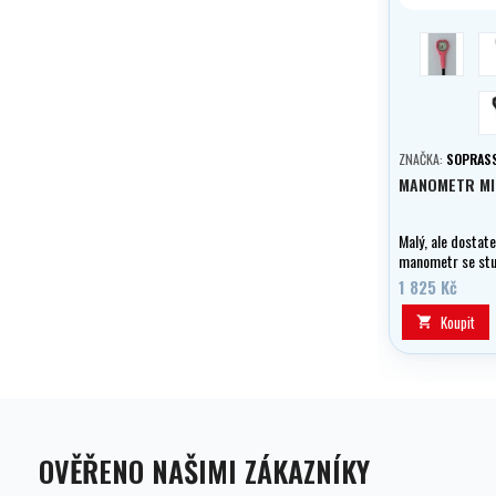
růžová
ZNAČKA:
SOPRAS
MANOMETR MI
Malý, ale dostat
manometr se stu
bar.
1 825 Kč
Koupit

OVĚŘENO NAŠIMI ZÁKAZNÍKY