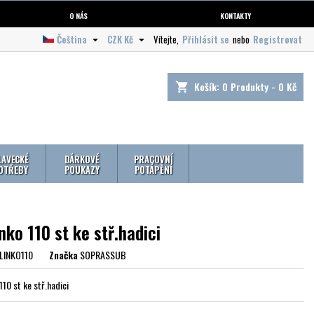
O NÁS
KONTAKTY
Čeština
CZK Kč
Vítejte,
Přihlásit se
nebo
Registrovat


Košík:
0
Produkty - 0 Kč
shopping_cart
LAVECKÉ
DÁRKOVÉ
PRACOVNÍ
OTŘEBY
POUKAZY
POTÁPĚNÍ
nko 110 st ke stř.hadici
LINKO110
Značka
SOPRASSUB
110 st ke stř.hadici