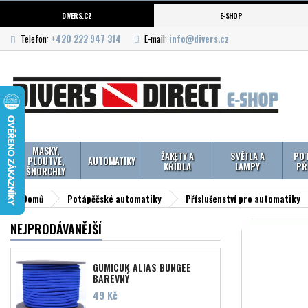
DIVERS.CZ
E-SHOP
Telefon:
+420 222 947 314
E-mail:
info@divers.cz
MASKY,
ŽAKETY A
SVĚTLA A
POT
PLOUTVE,
AUTOMATIKY
KŘÍDLA
LAMPY
PŘ
ŠNORCHLY
Domů
Potápěčské automatiky
Příslušenství pro automatiky
NEJPRODÁVANĚJŠÍ
GUMICUK ALIAS BUNGEE
BAREVNÝ
Cena
49 Kč