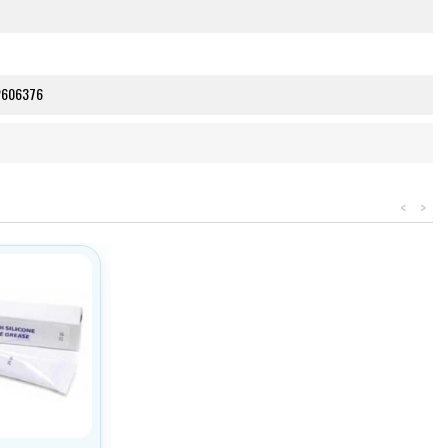
2606376
<
>