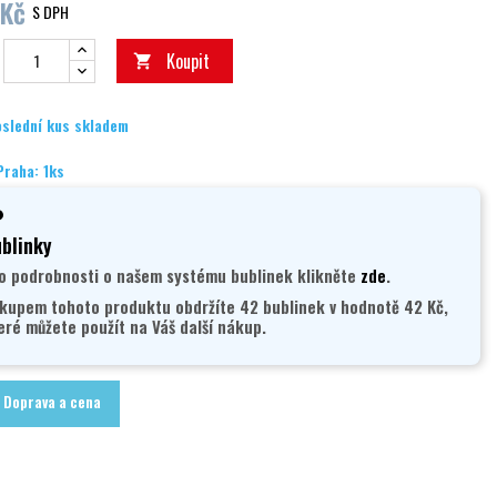
 Kč
S DPH
Koupit

slední kus skladem
Praha: 1ks
blinky
o podrobnosti o našem systému bublinek klikněte
zde
.
kupem tohoto produktu obdržíte 42 bublinek v hodnotě 42 Kč,
eré můžete použít na Váš další nákup.
Doprava a cena