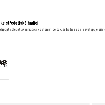
 ke středotlaké hadici
připojit středotlakou hadici k automatice tak, že hadice do ní nevstupuje přímo