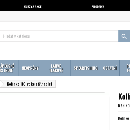
KURZY A AKCE
PRODEJNY

ÁPĚČSKÉ
LAHVE
P
NEOPRÉNY
SPEARFISHING
OSTATNÍ
ÍSTROJE
TLAKOVÉ
P
Kolínko 110 st ke stř.hadici
Kolí
Kód
KO
Kolínko 