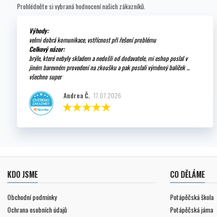
Prohlédněte si vybraná hodnocení našich zákazníků.
Výhody:
velmi dobrá komunikace, vstřícnost při řešení problému
Celkový názor:
brýle, které nebyly skladem a nedošli od dodavatele, mi eshop poslal v
jiném barevném provedení na zkoušku a pak poslali výměnný balíček ...
všechno super
Andrea Č.
17.07.2026
KDO JSME
CO DĚLÁME
Obchodní podmínky
Potápěčská škola
Ochrana osobních údajů
Potápěčská jáma