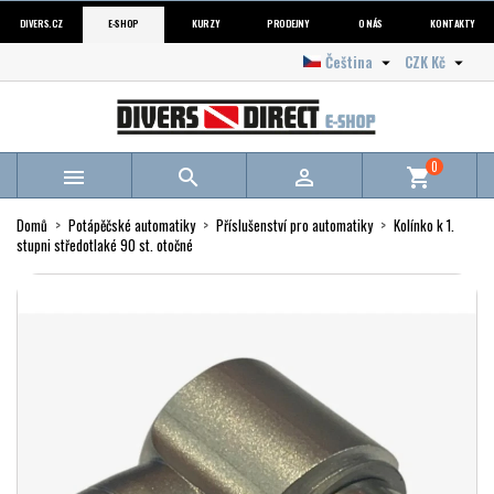
DIVERS.CZ
E-SHOP
KURZY
PRODEJNY
O NÁS
KONTAKTY
Čeština
CZK Kč


0



shopping_cart
Domů
Potápěčské automatiky
Příslušenství pro automatiky
Kolínko k 1.
stupni středotlaké 90 st. otočné