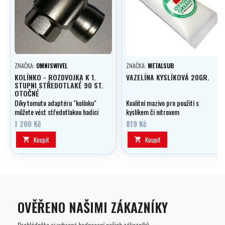
ZNAČKA:
OMNISWIVEL
ZNAČKA:
METALSUB
KOLÍNKO - ROZDVOJKA K 1.
VAZELÍNA KYSLÍKOVÁ 20GR.
STUPNI STŘEDOTLAKÉ 90 ST.
OTOČNÉ
Díky tomuto adaptéru "kolínku"
Kvalitní mazivo pro použití s
můžete vést středotlakou hadici
kyslíkem či nitroxem
podélně s tělem 1.stupně a
1 200 Kč
819 Kč
zároveň i kolmo na 1.stupeň.
Občas není kolmé napojení na
Koupit
Koupit


1stupeň úplně ideální a zároveň
může nastat i nedostatek portů
pro středotlak.
OVĚŘENO NAŠIMI ZÁKAZNÍKY
Prohlédněte si vybraná hodnocení našich zákazníků.