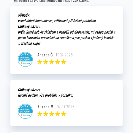
Výhody:
velmi dobrá komunikace, vstřícnost při řešení problému
Celkový názor:
brýle, které nebyly skladem a nedošli od dodavatele, mi eshop poslal v
jiném barevném provedení na zkoušku a pak poslali výměnný balíček
... všechno super
Andrea Č.
17.07.2026
Celkový názor:
Rychlé dodání. Vše proběhlo v pořádku.
Zuzana M.
07.07.2026