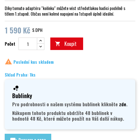
Díky tomuto adaptéru "kolínku" můžete vést středotlakou hadici podélně s
tělem 1.stupně. Občas není kolmé napojení na 1stupeň úplně ideální.
1 590 Kč
S DPH
Koupit
Počet


Poslední kus skladem
Sklad Praha: 1ks
Bublinky
Pro podrobnosti o našem systému bublinek klikněte
zde
.
Nákupem tohoto produktu obdržíte 48 bublinek v
hodnotě 48 Kč, které můžete použít na Váš další nákup.
Doprava a cena