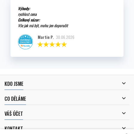
Výhody:
rychlost cena
Celkový názor:
Vše jak má být, mohu jen doporučit
Martin P.
30.06.2026

KDO JSME

CO DĚLÁME

VÁŠ ÚČET

KONTAKT