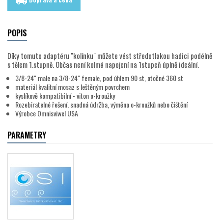
local_shipping
POPIS
Díky tomuto adaptéru "kolínku" můžete vést středotlakou hadici podélně
s tělem 1.stupně. Občas není kolmé napojení na 1stupeň úplně ideální.
3/8-24" male na 3/8-24" female, pod úhlem 90 st, otočné 360 st
materiál kvalitní mosaz s leštěným povrchem
kyslíkově kompatibilní - viton o-kroužky
Rozebiratelné řešení, snadná údržba, výměna o-kroužků nebo čištění
Výrobce Omnisviwel USA
PARAMETRY