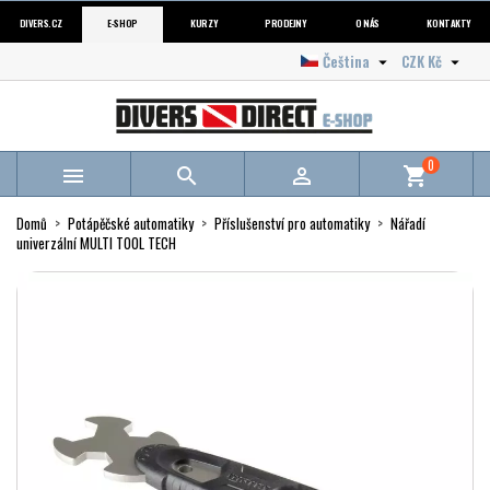
DIVERS.CZ
E-SHOP
KURZY
PRODEJNY
O NÁS
KONTAKTY
Čeština
CZK Kč


0



shopping_cart
Domů
Potápěčské automatiky
Příslušenství pro automatiky
Nářadí
univerzální MULTI TOOL TECH