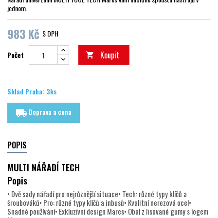
jednom.
983 Kč
S DPH
Koupit
Počet

Sklad Praha: 3ks
Doprava a cena
local_shipping
POPIS
MULTI NÁŘADÍ TECH
Popis
• Dvě sady nářadí pro nejrůznější situace• Tech: různé typy klíčů a
šroubováků• Pro: různé typy klíčů a inbusů• Kvalitní nerezová ocel•
Snadné používání• Exkluzívní design Mares• Obal z lisované gumy s logem