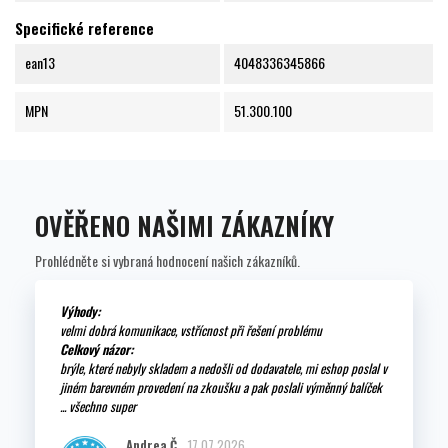
Specifické reference
ean13
4048336345866
MPN
51.300.100
OVĚŘENO NAŠIMI ZÁKAZNÍKY
Prohlédněte si vybraná hodnocení našich zákazníků.
Výhody:
velmi dobrá komunikace, vstřícnost při řešení problému
Celkový názor:
brýle, které nebyly skladem a nedošli od dodavatele, mi eshop poslal v
jiném barevném provedení na zkoušku a pak poslali výměnný balíček
... všechno super
Andrea Č.
17.07.2026