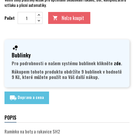
vztlaku a plicní automatiky.
Nelze koupit
Počet

Bublinky
Pro podrobnosti o našem systému bublinek klikněte
zde
.
Nákupem tohoto produktu obdržíte 9 bublinek v hodnotě
9 Kč, které můžete použít na Váš další nákup.
Doprava a cena
local_shipping
POPIS
Ramínko na boty a rukavice SH2