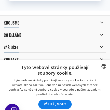

KDO JSME

CO DĚLÁME

VÁŠ ÚČET

KONTAKT
Tyto webové stránky používají
ODBĚR NOVINEK
soubory cookie.
CZECH
Tyto webové stránky používají soubory cookie ke zlepšení
uživatelského zážitku. Používáním našich webových stránek
CZECH
souhlasíte se všemi soubory cookie v souladu s našimi zásadami
Uděluji souhlas se
používání souborů cookie.
zpracováním osobních údajů
.
ENGLISH
VŠE PŘIJMOUT
SLOVAK