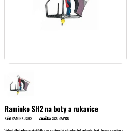
Ramínko SH2 na boty a rukavice
Kód
RAMINKOSH2
Značka
SCUBAPRO
Velmi silný plastový věšák pro optimální skladování rukavic, bot, kompenzátoru