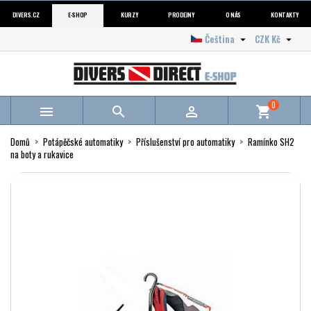
DIVERS.CZ
E-SHOP
KURZY
PRODEJNY
O NÁS
KONTAKTY
Čeština
CZK Kč


0



shopping_cart
Domů
Potápěčské automatiky
Příslušenství pro automatiky
Ramínko SH2
na boty a rukavice