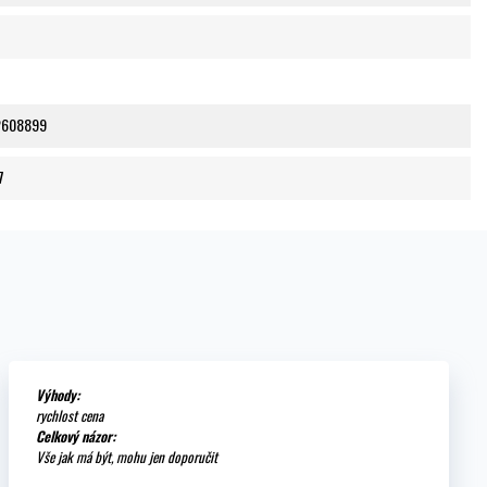
2608899
7
Výhody:
rychlost cena
Celkový názor:
Vše jak má být, mohu jen doporučit