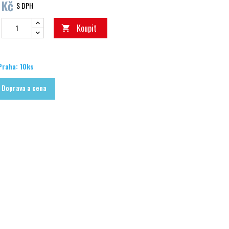
 Kč
S DPH
Koupit

Praha: 10ks
Doprava a cena