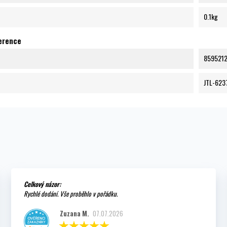
0.1kg
ference
859521
JTL-623
Celkový názor:
Rychlé dodání. Vše proběhlo v pořádku.
Zuzana M.
07.07.2026