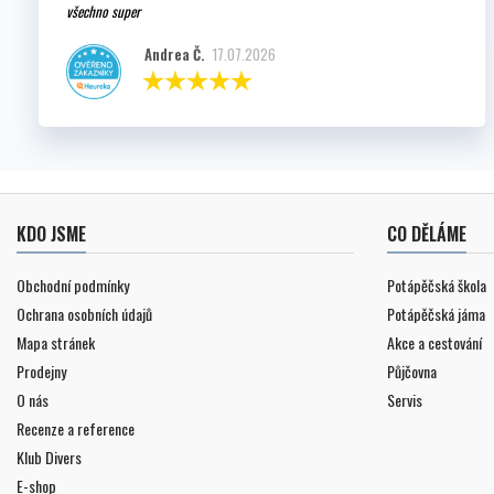
všechno super
Andrea Č.
17.07.2026
KDO JSME
CO DĚLÁME
Obchodní podmínky
Potápěčská škola
Ochrana osobních údajů
Potápěčská jáma
Mapa stránek
Akce a cestování
Prodejny
Půjčovna
O nás
Servis
Recenze a reference
Klub Divers
E-shop