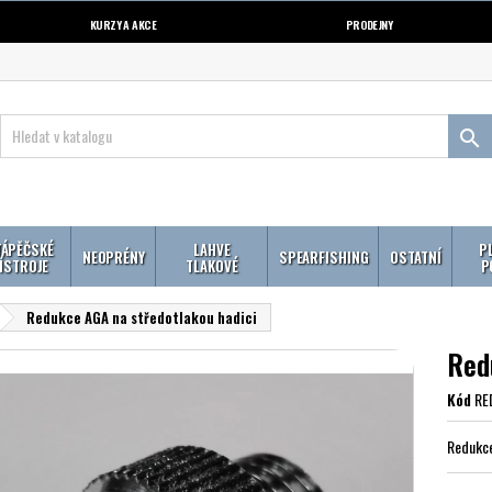
KURZY A AKCE
PRODEJNY

ÁPĚČSKÉ
LAHVE
P
NEOPRÉNY
SPEARFISHING
OSTATNÍ
ÍSTROJE
TLAKOVÉ
P
Redukce AGA na středotlakou hadici
Red
Kód
RE
Redukce