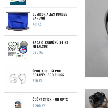
GUMICUK ALIAS BUNGEE
BAREVNÝ
Cena
49 Kč
SADA O-KROUŽKŮ 34 KS -
METALSUB
Cena
320 Kč
ŠPUNTY DO UŠÍ PRO
POTÁPĚNÍ PRO PLUGS
Cena
819 Kč
ČOČKY STICK - ON OPTX
Cena
1 200 Kč