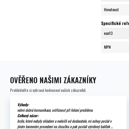
Hmotnost
Specifické re
ean13
MPN
OVĚŘENO NAŠIMI ZÁKAZNÍKY
Prohlédněte si vybraná hodnocení našich zákazníků.
Výhody:
velmi dobrá komunikace, vstřícnost při řešení problému
Celkový názor:
brýle, které nebyly skladem a nedošli od dodavatele, mi eshop poslal v
jiném barevném provedení na zkoušku a pak poslali výměnný balíček ...