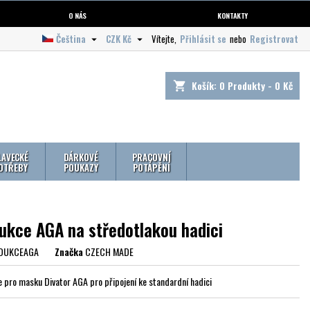
O NÁS
KONTAKTY
Čeština
CZK Kč
Vítejte,
Přihlásit se
nebo
Registrovat


Košík:
0
Produkty - 0 Kč
shopping_cart
LAVECKÉ
DÁRKOVÉ
PRACOVNÍ
OTŘEBY
POUKAZY
POTÁPĚNÍ
ukce AGA na středotlakou hadici
DUKCEAGA
Značka
CZECH MADE
 pro masku Divator AGA pro připojení ke standardní hadici