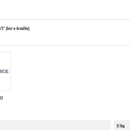
/2" (bez o-kroužku).
12
0.1kg