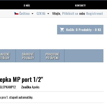
O NÁS
KONTAKTY
Čeština
CZK Kč
Vítejte,
Přihlásit se
nebo
Registrovat


Košík:
0
Produkty - 0 Kč
shopping_cart
LAVECKÉ
DÁRKOVÉ
PRACOVNÍ
OTŘEBY
POUKAZY
POTÁPĚNÍ
lepka MP port 1/2"
SLEPKAMP12
Značka
Apeks
 pro 1. stupeň automatiky.