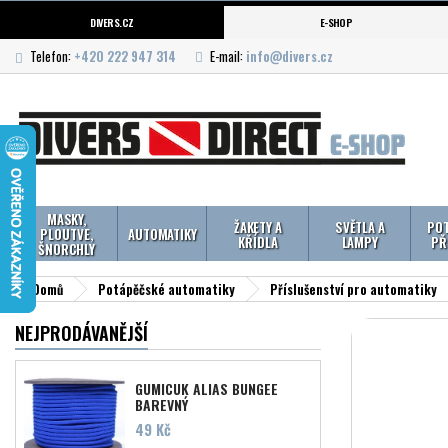
DIVERS.CZ
E-SHOP
Telefon:
+420 222 947 314
E-mail:
info@divers.cz
MASKY,
ŽAKETY A
SVĚTLA A
POT
PLOUTVE,
AUTOMATIKY
KŘÍDLA
LAMPY
PŘ
ŠNORCHLY
Domů
Potápěčské automatiky
Příslušenství pro automatiky
NEJPRODÁVANĚJŠÍ
GUMICUK ALIAS BUNGEE
BAREVNÝ
Cena
49 Kč