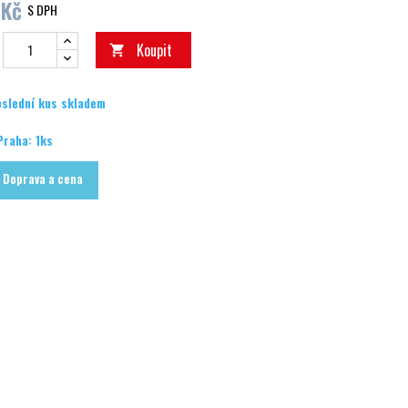
 Kč
S DPH
Koupit

slední kus skladem
Praha: 1ks
Doprava a cena