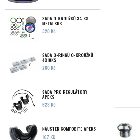
SADA O-KROUŽKŮ 34 KS -
METALSUB
Cena
320 Kč
SADA O-RINGŮ O-KROUŽKŮ
4X10KS
Cena
260 Kč
SADA PRO REGULÁTORY
APEKS
Cena
623 Kč
NÁUSTEK COMFOBITE APEKS
Cena
167 Kč