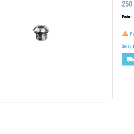
250
Počet

Po
Sklad 
local_shipping