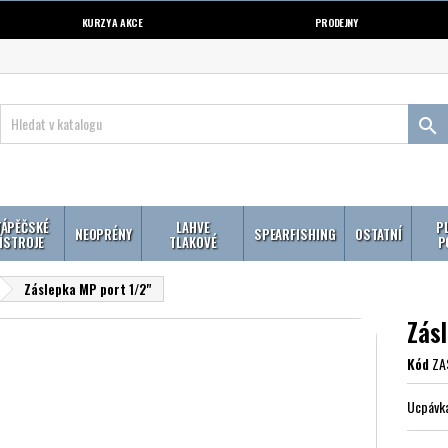
KURZY A AKCE
PRODEJNY

ÁPĚČSKÉ
LAHVE
P
NEOPRÉNY
SPEARFISHING
OSTATNÍ
ÍSTROJE
TLAKOVÉ
P
Záslepka MP port 1/2"
Zás
Kód
ZA
Ucpávka