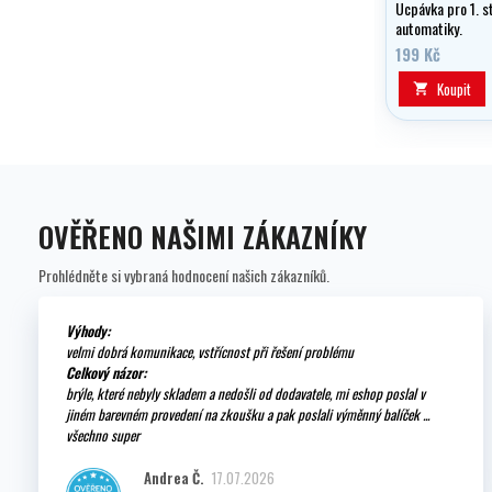
Ucpávka pro 1. s
automatiky.
199 Kč
Koupit

OVĚŘENO NAŠIMI ZÁKAZNÍKY
Prohlédněte si vybraná hodnocení našich zákazníků.
Výhody:
velmi dobrá komunikace, vstřícnost při řešení problému
Celkový názor:
brýle, které nebyly skladem a nedošli od dodavatele, mi eshop poslal v
jiném barevném provedení na zkoušku a pak poslali výměnný balíček ...
všechno super
Andrea Č.
17.07.2026