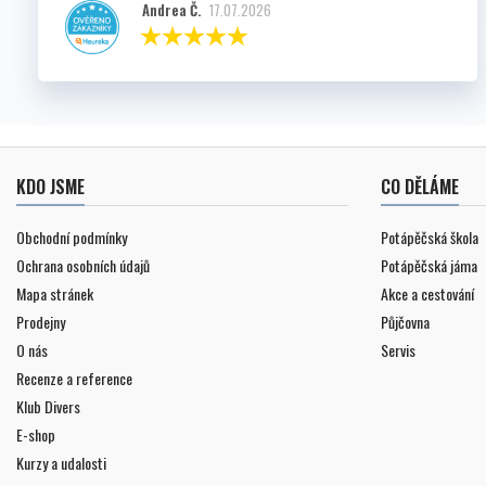
Andrea Č.
17.07.2026
KDO JSME
CO DĚLÁME
Obchodní podmínky
Potápěčská škola
Ochrana osobních údajů
Potápěčská jáma
Mapa stránek
Akce a cestování
Prodejny
Půjčovna
O nás
Servis
Recenze a reference
Klub Divers
E-shop
Kurzy a udalosti