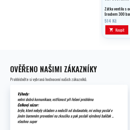
Zátka ventilu s 
šroubem 300 bar
514 Kč
Koupit

OVĚŘENO NAŠIMI ZÁKAZNÍKY
Prohlédněte si vybraná hodnocení našich zákazníků.
Výhody:
velmi dobrá komunikace, vstřícnost při řešení problému
Celkový názor:
brýle, které nebyly skladem a nedošli od dodavatele, mi eshop poslal v
jiném barevném provedení na zkoušku a pak poslali výměnný balíček ...
všechno super