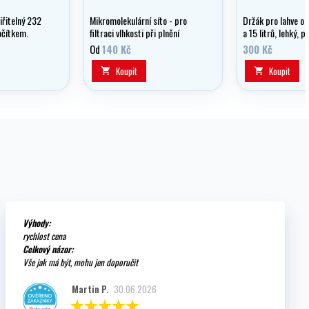
iřitelný 232
Mikromolekulární síto - pro
Držák pro lahve o 
očítkem.
filtraci vlhkosti při plnění
a 15 litrů, lehký, p
tlakových lahví vzduchem
ergonomicky tvaro
Od
140 Kč
300 Kč
vysokotlakým kompresorem.
Koupit
Koupit


Výhody:
rychlost cena
Celkový názor:
Vše jak má být, mohu jen doporučit
Martin P.
30.06.2026