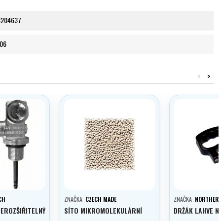
8204637
06
<
>
CH
ZNAČKA:
CZECH MADE
ZNAČKA:
NORTHERN
EROZŠIŘITELNÝ
SÍTO MIKROMOLEKULÁRNÍ
DRŽÁK LAHVE N