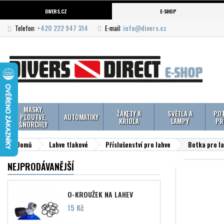
DIVERS.CZ
E-SHOP
Telefon:
+420 222 947 314
E-mail:
info@divers.cz
MASKY,
ŽAKETY A
SVĚTLA A
POT
PLOUTVE,
AUTOMATIKY
KŘÍDLA
LAMPY
PŘ
ŠNORCHLY
Domů
Lahve tlakové
Příslušenství pro lahve
Botka pro l
NEJPRODÁVANĚJŠÍ
O-KROUŽEK NA LAHEV
Cena
15 Kč