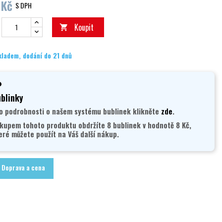
 Kč
S DPH
Koupit

kladem, dodání do 21 dnů
blinky
o podrobnosti o našem systému bublinek klikněte
zde
.
kupem tohoto produktu obdržíte 8 bublinek v hodnotě 8 Kč,
eré můžete použít na Váš další nákup.
Doprava a cena