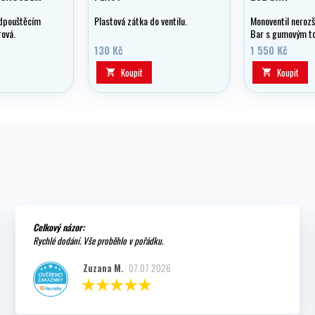
odpouštěcím
Plastová zátka do ventilu.
Monoventil nerozš
ová.
Bar s gumovým t
130 Kč
1 550 Kč
Koupit
Koupit


Celkový názor:
Rychlé dodání. Vše proběhlo v pořádku.
Zuzana M.
07.07.2026