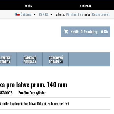
O NÁS
KONTAKTY
Čeština
CZK Kč
Vítejte,
Přihlásit se
nebo
Registrovat


Košík:
0
Produkty - 0 Kč
shopping_cart
LAVECKÉ
DÁRKOVÉ
PRACOVNÍ
OTŘEBY
POUKAZY
POTÁPĚNÍ
ka pro lahve prum. 140 mm
NKBOOT5
Značka
Eurocylinder
 botka k ochraně dna lahve. Díky ní lze lahev postavit