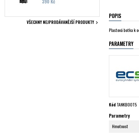
Cena
390 Kč
POPIS
VŠECHNY NEJPRODÁVANĚJŠÍ PRODUKTY

Plastová botka k o
PARAMETRY
Kód
TANKBOOT5
Parametry
Hmotnost