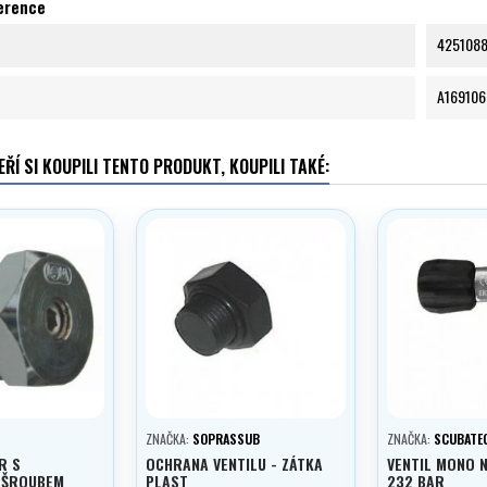
ference
425108
A169106
EŘÍ SI KOUPILI TENTO PRODUKT, KOUPILI TAKÉ:
ZNAČKA:
SOPRASSUB
ZNAČKA:
SCUBATE
R S
OCHRANA VENTILU - ZÁTKA
VENTIL MONO N
 ŠROUBEM
PLAST
232 BAR