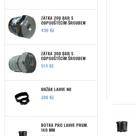
ZÁTKA 200 BAR S
ODPOUŠTĚCÍM ŠROUBEM
Cena
496 Kč
ZÁTKA 300 BAR S
ODPOUŠTĚCÍM ŠROUBEM
Cena
514 Kč
DRŽÁK LAHVE ND
Cena
300 Kč
BOTKA PRO LAHVE PRUM.
140 MM