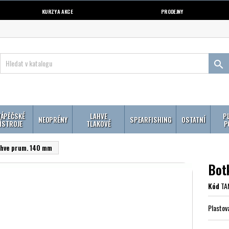
KURZY A AKCE
PRODEJNY

ÁPĚČSKÉ
LAHVE
P
NEOPRÉNY
SPEARFISHING
OSTATNÍ
ÍSTROJE
TLAKOVÉ
P
ahve prum. 140 mm
Bot
Kód
TA
Plastová