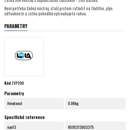
Zátka DIN ventilu s odpouštěcím tlačítkem - 200 Barová.
Není potřeba žádný nástroj, stačí prstem zatlačit na tlačítko, plyn
odfouknete a zátku pohodlně vyšroubujete rukou.
PARAMETRY
Kód
ZVP200
Parametry
Hmotnost
0.06kg
Specifické reference
ean13
8595212603375