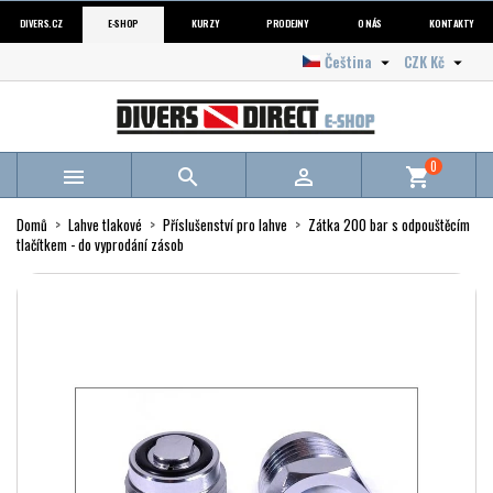
DIVERS.CZ
E-SHOP
KURZY
PRODEJNY
O NÁS
KONTAKTY
Čeština
CZK Kč


0



shopping_cart
Domů
Lahve tlakové
Příslušenství pro lahve
Zátka 200 bar s odpouštěcím
tlačítkem - do vyprodání zásob