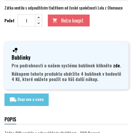
Zátka ventilu s odpouštěcím tlačítkem od české společnosti Lola z Olomouce
Nelze koupit
Počet

Bublinky
Pro podrobnosti o našem systému bublinek klikněte
zde
.
Nákupem tohoto produktu obdržíte 4 bublinek v hodnotě
4 Kč, které můžete použít na Váš další nákup.
Doprava a cena
local_shipping
POPIS