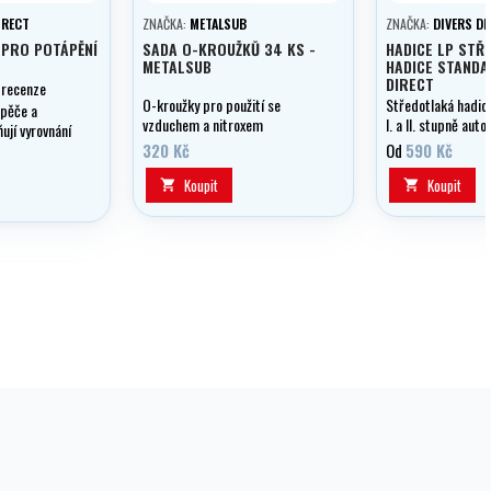
IRECT
ZNAČKA:
METALSUB
ZNAČKA:
DIVERS DI
 PRO POTÁPĚNÍ
SADA O-KROUŽKŮ 34 KS -
HADICE LP STŘ
METALSUB
HADICE STANDA
DIRECT
 recenze
O-kroužky pro použití se
Středotlaká hadice
ápěče a
vzduchem a nitroxem
I. a II. stupně aut
ují vyrovnání
volitelně v délce 0
ačnímu otvoru.
320 Kč
Od
590 Kč
černá.
Koupit
Koupit

