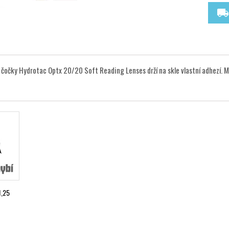
local_shipping
 čočky Hydrotac Optx 20/20 Soft Reading Lenses drží na skle vlastní adhezí. M
,25