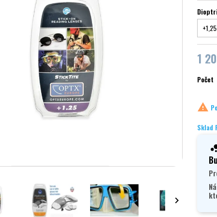
Dioptr
1 20
Počet

Po
Sklad 
Bu
Pr
Ná
kt
