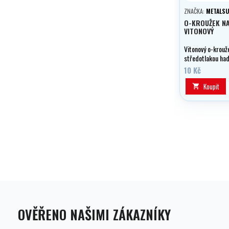
ZNAČKA:
METALS
O-KROUŽEK N
VITONOVÝ
Vitonový o-krouž
středotlakou had
10 Kč
Koupit

OVĚŘENO NAŠIMI ZÁKAZNÍKY