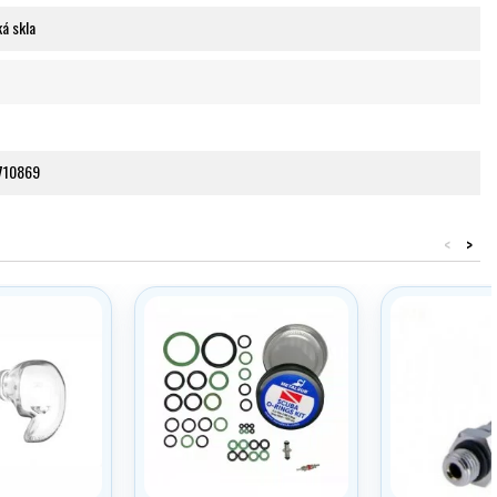
ká skla
710869
<
>