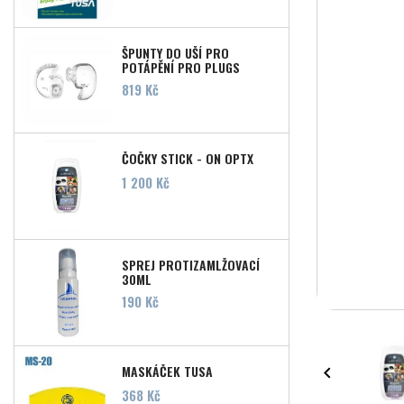
ŠPUNTY DO UŠÍ PRO
POTÁPĚNÍ PRO PLUGS
Cena
819 Kč
ČOČKY STICK - ON OPTX
Cena
1 200 Kč
SPREJ PROTIZAMLŽOVACÍ
30ML
Cena
190 Kč
MASKÁČEK TUSA

Cena
368 Kč