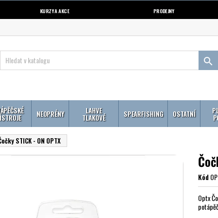
KURZY A AKCE
PRODEJNY

ÁPĚČSKÉ
LAHVE
P
NEOPRÉNY
SPEARFISHING
OSTATNÍ
ÍSTROJE
TLAKOVÉ
P
Čočky STICK - ON OPTX
Čoč
Kód
OP
Optx Čo
potápěč