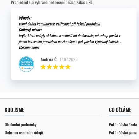
Prohlédněte si vybraná hodnocení našich zákazníků.
Výhody:
velmi dobrá komunikace, vstřícnost při řešení problému
Celkový názor:
brýle, které nebyly skladem a nedošli od dodavatele, mi eshop poslal v
jiném barevném provedení na zkoušku a pak poslali výměnný balíček ...
všechno super
Andrea Č.
17.07.2026
KDO JSME
CO DĚLÁME
Obchodní podmínky
Potápěčská škola
Ochrana osobních údajů
Potápěčská jáma