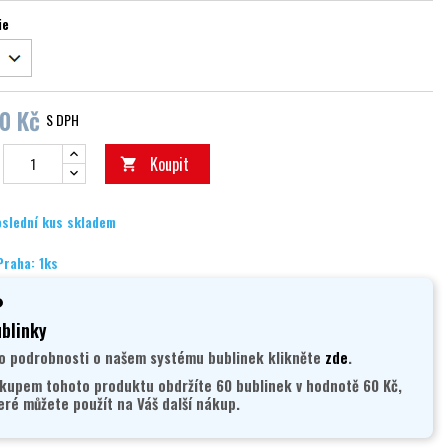
ie
0 Kč
S DPH
Koupit

slední kus skladem
Praha: 1ks
blinky
o podrobnosti o našem systému bublinek klikněte
zde
.
kupem tohoto produktu obdržíte 60 bublinek v hodnotě 60 Kč,
eré můžete použít na Váš další nákup.