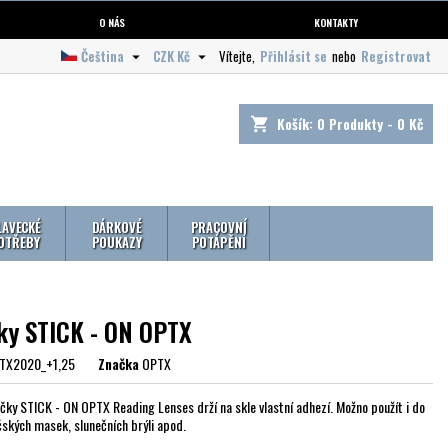
O NÁS
KONTAKTY
Čeština
CZK Kč
Vítejte,
Přihlásit se
nebo
Registrovat


Košík:
0
Produkty - 0 Kč
shopping_cart
LAVECKÉ
DÁRKOVÉ
PRACOVNÍ
OTŘEBY
POUKAZY
POTÁPĚNÍ
ky STICK - ON OPTX
TX2020_+1,25
Značka
OPTX
čky STICK - ON OPTX Reading Lenses drží na skle vlastní adhezí. Možno použít i do
ských masek, slunečních brýli apod.