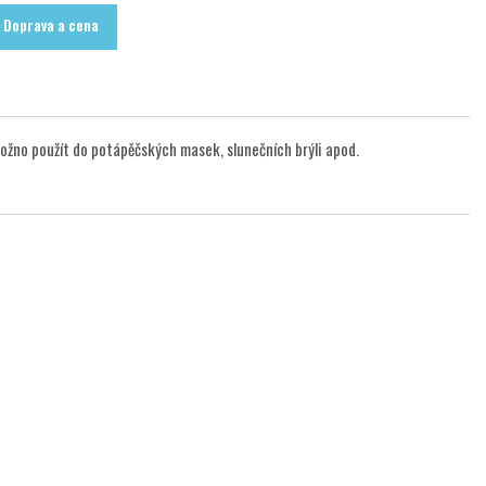
Doprava a cena
ožno použít do potápěčských masek, slunečních brýli apod.