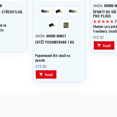
UB
ZNAČKA:
DIVERS D
modrá
žlutá
růžová
A STŘEDOTLAK,
ŠPUNTY DO UŠÍ
PRO PLUGS
2
black
camou
ek na
Vhodné i pro pot
ici.
freedivery. Umožň
tlaku, díky ventil
ZNAČKA:
DIVERS DIRECT
819 Kč
ZÁTĚŽ POGUMOVANÁ 1 KG
Koupit

Pogumované lité závaží na
opasek.
470 Kč
Koupit
