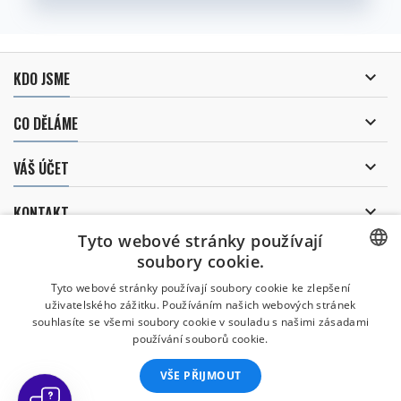

KDO JSME

CO DĚLÁME

VÁŠ ÚČET

KONTAKT
Tyto webové stránky používají
ODBĚR NOVINEK
soubory cookie.
CZECH
Tyto webové stránky používají soubory cookie ke zlepšení
uživatelského zážitku. Používáním našich webových stránek
CZECH
souhlasíte se všemi soubory cookie v souladu s našimi zásadami
Uděluji souhlas se
používání souborů cookie.
zpracováním osobních údajů
.
ENGLISH
VŠE PŘIJMOUT
SLOVAK