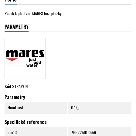
Pásek k ploutvím MARES bez přezky
PARAMETRY
Kód
STRAPFIN
Parametry
Hmotnost
0.1kg
Specifické reference
ean13
768225013556