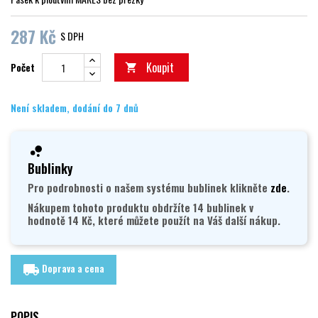
287 Kč
S DPH
Koupit
Počet

Není skladem, dodání do 7 dnů
Bublinky
Pro podrobnosti o našem systému bublinek klikněte
zde
.
Nákupem tohoto produktu obdržíte 14 bublinek v
hodnotě 14 Kč, které můžete použít na Váš další nákup.
Doprava a cena
local_shipping
POPIS