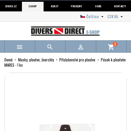
DIVERS.CZ
E-SHOP
KURZY
PRODEJNY
O NÁS
KONTAKTY
Čeština
CZK Kč


0



shopping_cart
Domů
Masky, ploutve, šnorchly
Příslušenství pro ploutve
Pásek k ploutvím
MARES - 1 ks