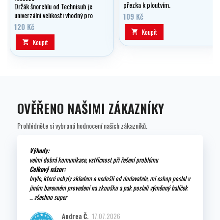
přezka k ploutvím.
Držák šnorchlu od Technisub je
univerzální velikosti vhodný pro
109 Kč
snad všechny šnorchly na trhu
120 Kč
Koupit

Koupit

OVĚŘENO NAŠIMI ZÁKAZNÍKY
Prohlédněte si vybraná hodnocení našich zákazníků.
Výhody:
velmi dobrá komunikace, vstřícnost při řešení problému
Celkový názor:
brýle, které nebyly skladem a nedošli od dodavatele, mi eshop poslal v
jiném barevném provedení na zkoušku a pak poslali výměnný balíček
... všechno super
Andrea Č.
17.07.2026