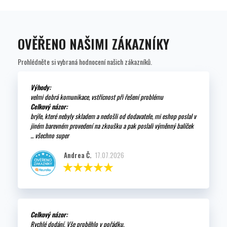
OVĚŘENO NAŠIMI ZÁKAZNÍKY
Prohlédněte si vybraná hodnocení našich zákazníků.
Výhody:
velmi dobrá komunikace, vstřícnost při řešení problému
Celkový názor:
brýle, které nebyly skladem a nedošli od dodavatele, mi eshop poslal v
jiném barevném provedení na zkoušku a pak poslali výměnný balíček
... všechno super
Andrea Č.
17.07.2026
Celkový názor:
Rychlé dodání. Vše proběhlo v pořádku.