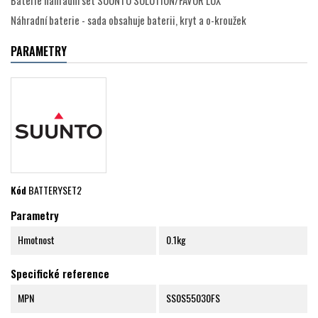
Baterie náhradní set SUUNTO SOLUTION/FAVOR LUX
Náhradní baterie - sada obsahuje baterii, kryt a o-kroužek
PARAMETRY
Kód
BATTERYSET2
Parametry
Hmotnost
0.1kg
Specifické reference
MPN
SS0S55030FS