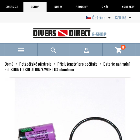
DIVERS.CZ
E-SHOP
KURZY
PRODEJNY
O NÁS
KONTAKTY
Čeština
CZK Kč


0



shopping_cart
Domů
Potápěčské přístroje
Příslušenství pro počítače
Baterie náhradní
set SUUNTO SOLUTION/FAVOR LUX-ukončeno