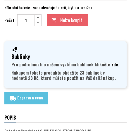
Náhradní baterie - sada obsahuje baterii, kryt a o-kroužek
Nelze koupit
Počet

Bublinky
Pro podrobnosti o našem systému bublinek klikněte
zde
.
Nákupem tohoto produktu obdržíte 23 bublinek v
hodnotě 23 Kč, které můžete použít na Váš další nákup.
Doprava a cena
local_shipping
POPIS