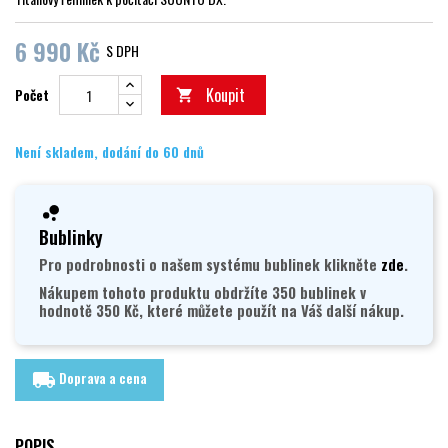
6 990 Kč
S DPH
Koupit
Počet

Není skladem, dodání do 60 dnů
Bublinky
Pro podrobnosti o našem systému bublinek klikněte
zde
.
Nákupem tohoto produktu obdržíte 350 bublinek v
hodnotě 350 Kč, které můžete použít na Váš další nákup.
Doprava a cena
local_shipping
POPIS