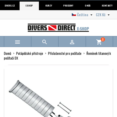
DIVERS.CZ
E-SHOP
KURZY
PRODEJNY
O NÁS
KONTAKTY
Čeština
CZK Kč


0



shopping_cart
Domů
Potápěčské přístroje
Příslušenství pro počítače
Řemínek titanový k
počítači DX