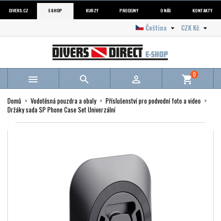
DIVERS.CZ
E-SHOP
KURZY
PRODEJNY
O NÁS
KONTAKTY
Čeština
CZK Kč


0



shopping_cart
Domů
Vodotěsná pouzdra a obaly
Příslušenství pro podvodní foto a video
Držáky sada SP Phone Case Set Univerzální