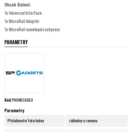
Obsah Balení:
1x Universal Interface
1x MicroRail Adaptér
1x MicroRail samolepící uchycení
PARAMETRY
Kód
PHONECASEU
Parametry
Příslušenství foto/video
základny a ramena