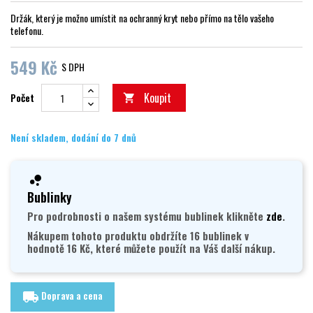
Držák, který je možno umístit na ochranný kryt nebo přímo na tělo vašeho
telefonu.
549 Kč
S DPH
Koupit
Počet

Není skladem, dodání do 7 dnů
Bublinky
Pro podrobnosti o našem systému bublinek klikněte
zde
.
Nákupem tohoto produktu obdržíte 16 bublinek v
hodnotě 16 Kč, které můžete použít na Váš další nákup.
Doprava a cena
local_shipping