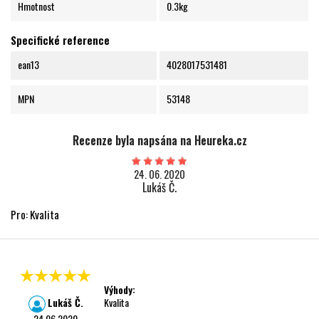
Hmotnost
0.3kg
Specifické reference
ean13
4028017531481
MPN
53148
Recenze byla napsána na Heureka.cz
24. 06. 2020
Lukáš Č.
Pro: Kvalita
Výhody:
Lukáš Č.
Kvalita
24.06.2020