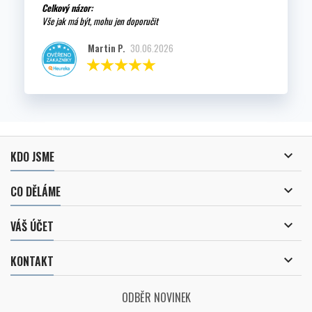
Celkový názor:
Vše jak má být, mohu jen doporučit
Martin P.
30.06.2026

KDO JSME

CO DĚLÁME

VÁŠ ÚČET

KONTAKT
ODBĚR NOVINEK