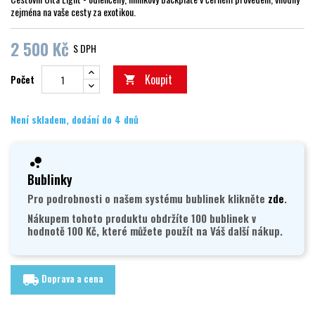
zejména na vaše cesty za exotikou.
2 500 Kč
S DPH
Koupit
Počet

Není skladem, dodání do 4 dnů
Bublinky
Pro podrobnosti o našem systému bublinek klikněte
zde
.
Nákupem tohoto produktu obdržíte 100 bublinek v
hodnotě 100 Kč, které můžete použít na Váš další nákup.
Doprava a cena
local_shipping