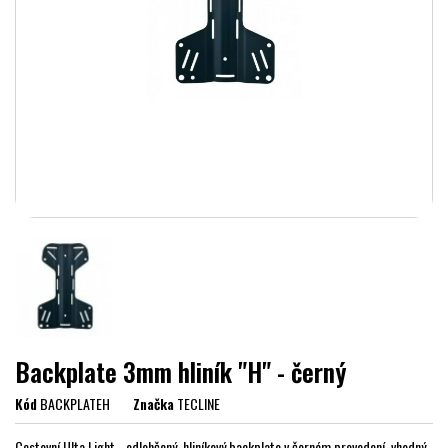
Backplate 3mm hliník "H" - černý
Kód
BACKPLATEH
Značka
TECLINE
Cestovní Ulta Light - odlehčený, hliníkový backplate v černém provedení, vhodný