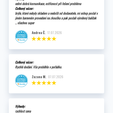
velmi dobrá komunikace, vstřícnost při řešení problému
Celkový názor:
brýle, které nebyly skladem a nedošli od dodavatele, mi eshop poslal v
jiném barevném provedení na zkoušku a pak poslali výměnný balíček
... všechno super
Andrea Č.
17.07.2026
Celkový názor:
Rychlé dodání. Vše proběhlo v pořádku.
Zuzana M.
07.07.2026
Výhody:
rychlost cena