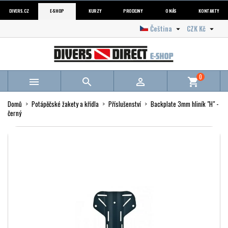
DIVERS.CZ
E-SHOP
KURZY
PRODEJNY
O NÁS
KONTAKTY
Čeština
CZK Kč


0



shopping_cart
Domů
Potápěčské žakety a křídla
Příslušenství
Backplate 3mm hliník "H" -
černý