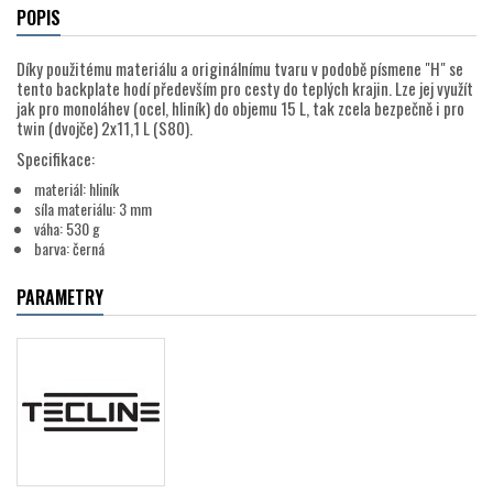
POPIS
Díky použitému materiálu a originálnímu tvaru v podobě písmene "H" se
tento backplate hodí především pro cesty do teplých krajin. Lze jej využít
jak pro monoláhev (ocel, hliník) do objemu 15 L, tak zcela bezpečně i pro
twin (dvojče) 2x11,1 L (S80).
Specifikace:
materiál: hliník
síla materiálu: 3 mm
váha: 530 g
barva: černá
PARAMETRY