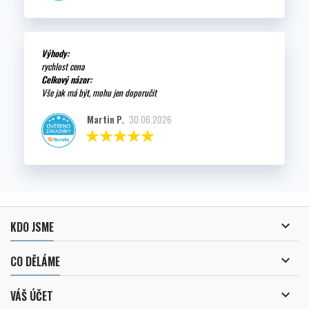
Výhody:
rychlost cena
Celkový názor:
Vše jak má být, mohu jen doporučit
Martin P.
30.06.2026

KDO JSME

CO DĚLÁME

VÁŠ ÚČET