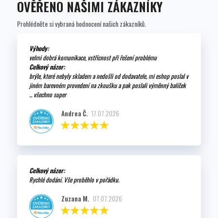
OVĚŘENO NAŠIMI ZÁKAZNÍKY
Prohlédněte si vybraná hodnocení našich zákazníků.
Výhody:
velmi dobrá komunikace, vstřícnost při řešení problému
Celkový názor:
brýle, které nebyly skladem a nedošli od dodavatele, mi eshop poslal v
jiném barevném provedení na zkoušku a pak poslali výměnný balíček
... všechno super
Andrea Č.
17.07.2026
Celkový názor:
Rychlé dodání. Vše proběhlo v pořádku.
Zuzana M.
07.07.2026