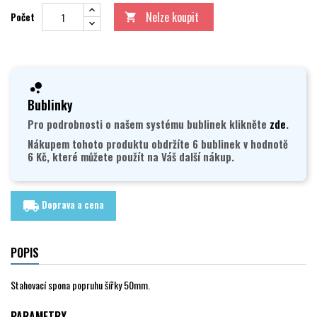
Nelze koupit
Počet

Bublinky
Pro podrobnosti o našem systému bublinek klikněte
zde
.
Nákupem tohoto produktu obdržíte 6 bublinek v hodnotě
6 Kč, které můžete použít na Váš další nákup.
Doprava a cena
local_shipping
POPIS
Stahovací spona popruhu šířky 50mm.
PARAMETRY