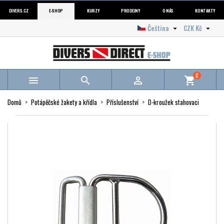
DIVERS.CZ
E-SHOP
KURZY
PRODEJNY
O NÁS
KONTAKTY
Čeština
CZK Kč


0



shopping_cart
Domů
Potápěčské žakety a křídla
Příslušenství
D-kroužek stahovaci