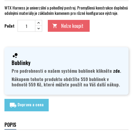
WTX Harness je univerzální a pohodlný postroj. Promyšlená konstrukce doplněná
odolnými materiály je základním kamenem pro různé konfigurace výstroje.
Nelze koupit
Počet

Bublinky
Pro podrobnosti o našem systému bublinek klikněte
zde
.
Nákupem tohoto produktu obdržíte 559 bublinek v
hodnotě 559 Kč, které můžete použít na Váš další nákup.
Doprava a cena
local_shipping
POPIS