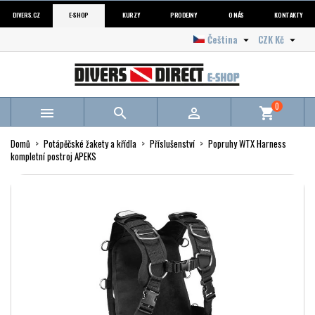
DIVERS.CZ
E-SHOP
KURZY
PRODEJNY
O NÁS
KONTAKTY
Čeština
CZK Kč


0



shopping_cart
Domů
Potápěčské žakety a křídla
Příslušenství
Popruhy WTX Harness
kompletní postroj APEKS