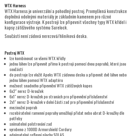
WTX Harness
WTX Harness je univerzální a pohodlný postroj. Promyšlená konstrukce
doplněná odolnými materiály je základním kamenem pro různé
konfigurace výstroje. K postroji lze připevnit všechny typy WTX křídel i
kapsy zátěžového systému Surelock.
Součástí není zádová nerezová/hliniková deska.
Postroj WTX
lze kombinovat se všemi WTX křídly
jednu láhev lze připevnit přímo k postroji pomocí dvou popruhů, které jsou
součástí
do postroje lze vložit Apeks WTX zádovou desku a připevnit dvě láhve nebo
jednu láhev pomocí WTX adaptéru
možnost snadného připevnění WTX zátěžových kapes
6x2" nerez D-kroužek
6x1" nerez D-kroužek po stranách pro připevnění příslušenství
2x1" nerez D-kroužek v dolní části zad pro připevnění příslušenství
mezinožní popruh
rozebíratelné ramenní popruhy umožňují přidat nebo ubrat D-kroužky dle
potřeby
snímatelné polstrování zad
vyrobeno z 1000D Armorshield Cordury
odnímatelné reflexní plochy SOLAS