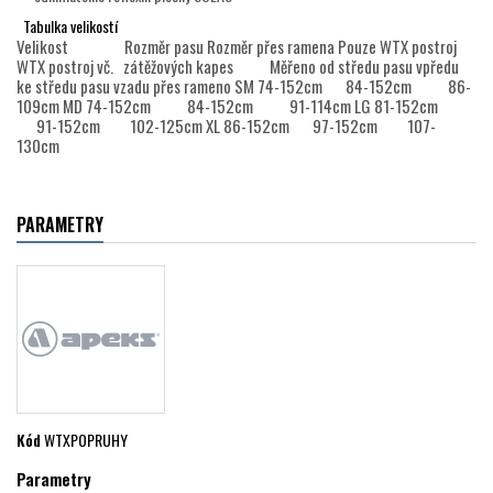
Tabulka velikostí
Velikost Rozměr pasu Rozměr přes ramena Pouze WTX postroj
WTX postroj vč. zátěžových kapes Měřeno od středu pasu vpředu
ke středu pasu vzadu přes rameno SM 74-152cm 84-152cm 86-
109cm MD 74-152cm 84-152cm 91-114cm LG 81-152cm
91-152cm 102-125cm XL 86-152cm 97-152cm 107-
130cm
PARAMETRY
Kód
WTXPOPRUHY
Parametry