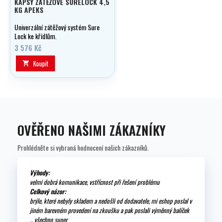
KAPSY ZÁTĚŽOVÉ SURELOCK 4,5
KG APEKS
Univerzální zátěžový systém Sure
Lock ke křídlům.
3 576 Kč
Koupit

OVĚŘENO NAŠIMI ZÁKAZNÍKY
Prohlédněte si vybraná hodnocení našich zákazníků.
Výhody:
velmi dobrá komunikace, vstřícnost při řešení problému
Celkový názor:
brýle, které nebyly skladem a nedošli od dodavatele, mi eshop poslal v
jiném barevném provedení na zkoušku a pak poslali výměnný balíček
... všechno super