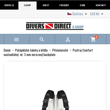
DIVERS.CZ
E-SHOP
KURZY
PRODEJNY
O NÁS
KONTAKTY
Čeština
CZK Kč


0



shopping_cart
Domů
Potápěčské žakety a křídla
Příslušenství
Postroj Comfort
nastavitelný- vč. 3 mm nerezový backplate