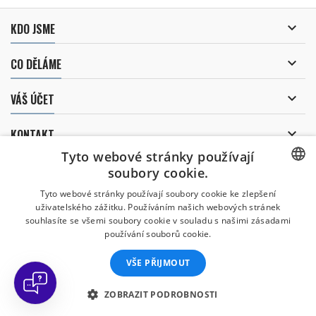

KDO JSME

CO DĚLÁME

VÁŠ ÚČET

KONTAKT
Tyto webové stránky používají
ODBĚR NOVINEK
soubory cookie.
CZECH
Tyto webové stránky používají soubory cookie ke zlepšení
uživatelského zážitku. Používáním našich webových stránek
CZECH
souhlasíte se všemi soubory cookie v souladu s našimi zásadami
Uděluji souhlas se
používání souborů cookie.
zpracováním osobních údajů
.
ENGLISH
VŠE PŘIJMOUT
SLOVAK
SPANISH
ZOBRAZIT PODROBNOSTI
© Copyright 2026 Divers Direct Praha. Všechna práva vyhrazena.
GERMAN