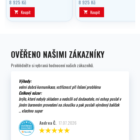
kg/33 lbs.
kg/40 lbs.
8 925 Kč
8 925 Kč
Koupit
Koupit


OVĚŘENO NAŠIMI ZÁKAZNÍKY
Prohlédněte si vybraná hodnocení našich zákazníků.
Výhody:
velmi dobrá komunikace, vstřícnost při řešení problému
Celkový názor:
brýle, které nebyly skladem a nedošli od dodavatele, mi eshop poslal v
jiném barevném provedení na zkoušku a pak poslali výměnný balíček
... všechno super
Andrea Č.
17.07.2026