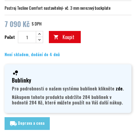
Postroj Tecline Comfort nastavitelný- vč. 3 mm nerezový backplate
7 090 Kč
S DPH
Koupit
Počet

Není skladem, dodání do 4 dnů
Bublinky
Pro podrobnosti o našem systému bublinek klikněte
zde
.
Nákupem tohoto produktu obdržíte 284 bublinek v
hodnotě 284 Kč, které můžete použít na Váš další nákup.
Doprava a cena
local_shipping