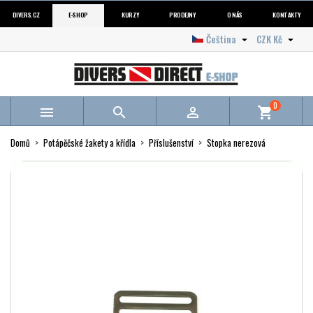
DIVERS.CZ
E-SHOP
KURZY
PRODEJNY
O NÁS
KONTAKTY
Čeština
CZK Kč


0



shopping_cart
Domů
Potápěčské žakety a křídla
Příslušenství
Stopka nerezová