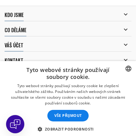

KDO JSME

CO DĚLÁME

VÁŠ ÚČET

KONTAKT
Tyto webové stránky používají
ODBĚR NOVINEK
soubory cookie.
CZECH
Tyto webové stránky používají soubory cookie ke zlepšení
uživatelského zážitku. Používáním našich webových stránek
CZECH
souhlasíte se všemi soubory cookie v souladu s našimi zásadami
Uděluji souhlas se
používání souborů cookie.
zpracováním osobních údajů
.
ENGLISH
VŠE PŘIJMOUT
SLOVAK
SPANISH
ZOBRAZIT PODROBNOSTI
© Copyright 2026 Divers Direct Praha. Všechna práva vyhrazena.
GERMAN