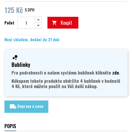
125 Kč
S DPH
Koupit
Počet

Není skladem, dodání do 21 dnů
Bublinky
Pro podrobnosti o našem systému bublinek klikněte
zde
.
Nákupem tohoto produktu obdržíte 4 bublinek v hodnotě
4 Kč, které můžete použít na Váš další nákup.
Doprava a cena
local_shipping
POPIS