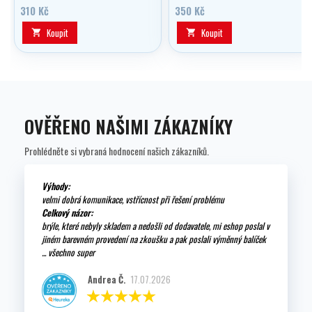
310 Kč
350 Kč
Koupit
Koupit


OVĚŘENO NAŠIMI ZÁKAZNÍKY
Prohlédněte si vybraná hodnocení našich zákazníků.
Výhody:
velmi dobrá komunikace, vstřícnost při řešení problému
Celkový názor:
brýle, které nebyly skladem a nedošli od dodavatele, mi eshop poslal v
jiném barevném provedení na zkoušku a pak poslali výměnný balíček
... všechno super
Andrea Č.
17.07.2026