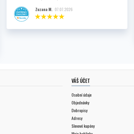
Zuzana M.
07.07.2026
VÁŠ ÚČET
Osobní údaje
Objednávky
Dobropisy
Adresy
Slevové kupóny
Moje bublinky