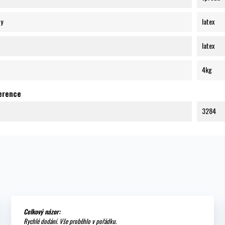
ty
latex
latex
4kg
ference
3284
Celkový názor:
Rychlé dodání. Vše proběhlo v pořádku.