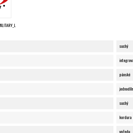
ILITARY_L
suchý
integrov
pánské
jednodíl
suchý
kordura
vpředu