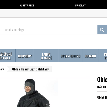
KURZY A AKCE
PRODEJNY

ÁPĚČSKÉ
LAHVE
P
NEOPRÉNY
SPEARFISHING
OSTATNÍ
ÍSTROJE
TLAKOVÉ
P
eky
Oblek Heavy Light Military
Oble
Kód
HE
Oblek He