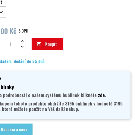
st
900 Kč
S DPH
Koupit

kladem, dodání do 35 dnů
blinky
o podrobnosti o našem systému bublinek klikněte
zde
.
kupem tohoto produktu obdržíte 3195 bublinek v hodnotě 3195
, které můžete použít na Váš další nákup.
Doprava a cena