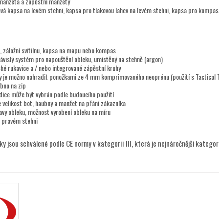
 manžeta a zápěstní manžety
á kapsa na levém stehni, kapsa pro tlakovou lahev na levém stehni, kapsa pro kompas
, záložní svítilnu, kapsa na mapu nebo kompas
ávislý systém pro napouštění obleku, umístěný na stehně (argon)
hé rukavice a / nebo integrované zápěstní kruhy
y je možno nahradit ponožkami ze 4 mm komprimovaného neoprénu (použití s Tactical T
bna na zip
adice může být vybrán podle budoucího použití
e velikost bot, haubny a manžet na přání zákazníka
ravy obleku, možnost vyrobení obleku na míru
 pravém stehni
y jsou schválené podle CE normy v kategorii III, která je nejnáročnější kategori