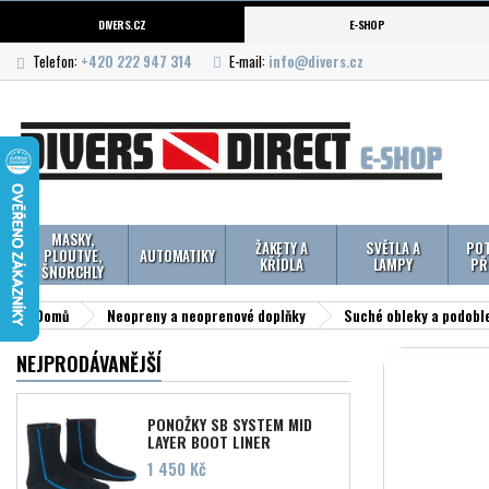
DIVERS.CZ
E-SHOP
Telefon:
+420 222 947 314
E-mail:
info@divers.cz
MASKY,
ŽAKETY A
SVĚTLA A
POT
PLOUTVE,
AUTOMATIKY
KŘÍDLA
LAMPY
PŘ
ŠNORCHLY
Domů
Neopreny a neoprenové doplňky
Suché obleky a podobl
NEJPRODÁVANĚJŠÍ
PONOŽKY SB SYSTEM MID
LAYER BOOT LINER
Cena
1 450 Kč