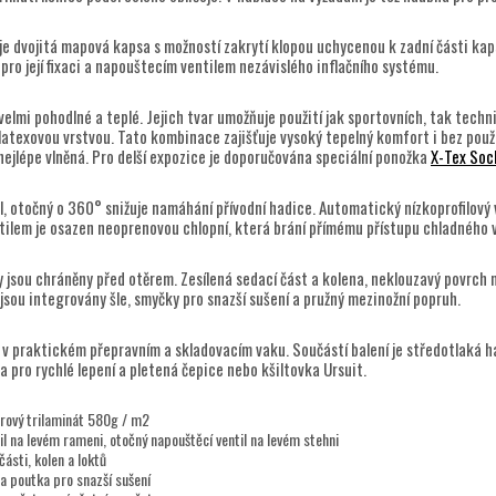
je dvojitá mapová kapsa s možností zakrytí klopou uchycenou k zadní části kap
pro její fixaci a napouštecím ventilem nezávislého inflačního systému.
 velmi pohodlné a teplé. Jejich tvar umožňuje použití jak sportovních, tak tech
latexovou vrstvou. Tato kombinace zajišťuje vysoký tepelný komfort i bez použi
í, nejlépe vlněná. Pro delší expozice je doporučována speciální ponožka
X-Tex Soc
, otočný o 360° snižuje namáhání přívodní hadice. Automatický nízkoprofilový v
ilem je osazen neoprenovou chlopní, která brání přímému přístupu chladného 
 jsou chráněny před otěrem. Zesílená sedací část a kolena, neklouzavý povrch 
jsou integrovány šle, smyčky pro snazší sušení a pružný mezinožní popruh.
 v praktickém přepravním a skladovacím vaku. Součástí balení je středotlaká h
da pro rychlé lepení a pletená čepice nebo kšiltovka Ursuit.
rový trilaminát 580g / m2
il na levém rameni, otočný napouštěcí ventil na levém stehni
části, kolen a loktů
 a poutka pro snazší sušení