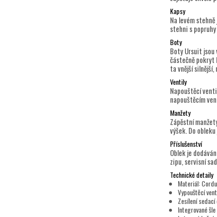
Kapsy
Na levém stehně 
stehni s popruhy 
Boty
Boty Ursuit jsou
částečně pokryt 
ta vnější silnějš
Ventily
Napouštěcí ventil
napouštěcím vent
Manžety
Zápěstní manžety
výšek. Do obleku 
Příslušenství
Oblek je dodáván
zipu, servisní sa
Technické detaily
Materiál: Cordu
Vypouštěcí vent
Zesílení sedací 
Integrované šle