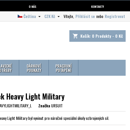
O NÁS
KONTAKTY
Čeština
CZK Kč
Vítejte,
Přihlásit se
nebo
Registrovat


Košík:
0
Produkty - 0 Kč
shopping_cart
LAVECKÉ
DÁRKOVÉ
PRACOVNÍ
OTŘEBY
POUKAZY
POTÁPĚNÍ
k Heavy Light Military
AVYLIGHTMILITARY_L
Značka
URSUIT
avy Light Military byl vyvinut pro náročné speciální úkoly ozbrojených sil.