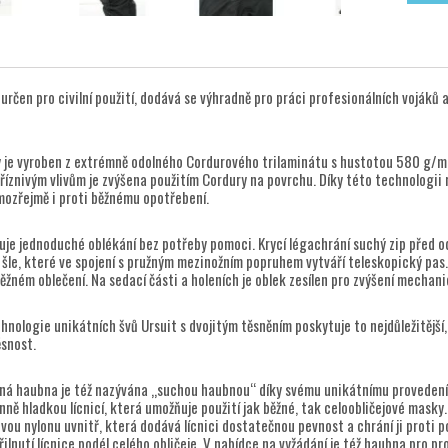
 určen pro civilní použití, dodává se výhradně pro práci profesionálních vojáků
y je vyroben z extrémně odolného Cordurového trilaminátu s hustotou 580 g/m2
říznivým vlivům je zvýšena použitím Cordury na povrchu. Díky této technologii 
mozřejmě i proti běžnému opotřebení.
uje jednoduché oblékání bez potřeby pomoci. Krycí légachrání suchý zip před o
 šle, které ve spojení s pružným mezinožním popruhem vytváří teleskopický pas.
ěžném oblečení. Na sedací části a holeních je oblek zesílen pro zvýšení mechan
nologie unikátních švů Ursuit s dvojitým těsněním poskytuje to nejdůležitější,
snost.
ná haubna je též nazývána „suchou haubnou“ díky svému unikátnímu provedení
ně hladkou lícnicí, která umožňuje použití jak běžné, tak celoobličejové mask
tvou nylonu uvnitř, která dodává lícnici dostatečnou pevnost a chrání ji proti
přilnutí lícnice podél celého obličeje. V nabídce na vyžádání je též haubna pro p