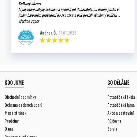
Celkový názor:
brýle, které nebyly skladem a nedošli od dodavatele, mi eshop poslal v
jiném barevném provedení na zkoušku a pak poslali výměnný balíček ...
všechno super
Andrea Č.
17.07.2026
KDO JSME
CO DĚLÁME
Obchodní podmínky
Potápěčská škola
Ochrana osobních údajů
Potápěčská jáma
Mapa stránek
Akce a cestování
Prodejny
Půjčovna
O nás
Servis
Recenze a reference