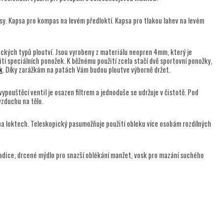
sy. Kapsa pro kompas na levém předloktí. Kapsa pro tlakou lahev na levém
nických typů ploutví. Jsou vyrobeny z materiálu neopren 4mm, který je
tí speciálních ponožek. K běžnému použití zcela stačí dvě sportovní ponožky,
k
. Díky zarážkám na patách Vám budou ploutve výborně držet.
ypouštěcí ventil je osazen filtrem a jednoduše se udržuje v čistotě. Pod
vzduchu na tělo.
na loktech. Teleskopický pasumožňuje použití obleku více osobám rozdílných
adice, drcené mýdlo pro snazší oblékání manžet, vosk pro mazání suchého