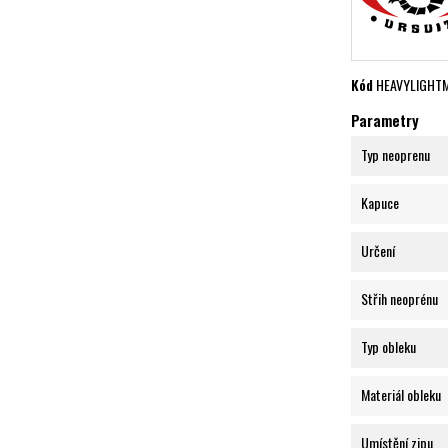
Kód
HEAVYLIGHTM
Parametry
Typ neoprenu
Kapuce
Určení
Střih neoprénu
Typ obleku
Materiál obleku
Umístění zipu