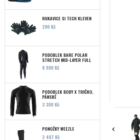
RUKAVICE SI TECH KLEVEN
Cena
290 Kč
PODOBLEK BARE POLAR
STRETCH MID-LAYER FULL
MEN'S
Cena
8 990 Kč
PODOBLEK BODY X TRIČKO,
PÁNSKÉ
Cena
3 300 Kč
PONOŽKY WEEZLE

Cena
2 407 Kč