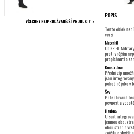
POPIS
VŠECHNY NEJPRODÁVANĚJŠÍ PRODUKTY

Tento oblek není
verzi.
Materiál
Oblek HL Militar
proti vnějším nep
propíchnutí a sa
Konstrukce
Přední zip umožň
jsou integrovány
pohodlně jako v b
Švy
Patentovaná tech
pevnost a vodotě
Haubna
Ursuit integrova
jemnou oboustran
obou stran a vrs
zajišťuje skvělé 