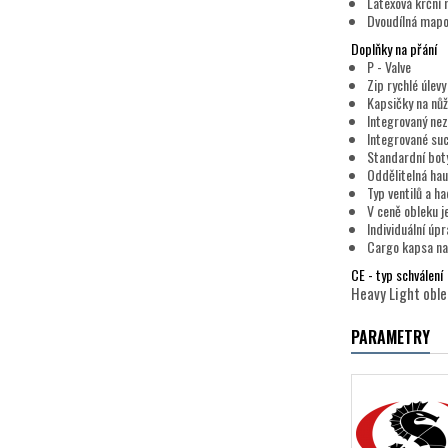
Latexová krční
Dvoudílná mapov
Doplňky na přání
P - Valve
Zip rychlé úlevy
Kapsičky na nůž
Integrovaný nez
Integrované suc
Standardní bot
Oddělitelná hau
Typ ventilů a h
V ceně obleku j
Individuální úp
Cargo kapsa na
CE - typ schválení
Heavy Light oblek
PARAMETRY