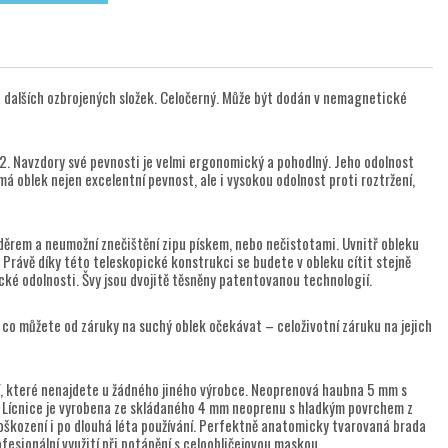
 a dalších ozbrojených složek. Celočerný. Může být dodán v nemagnetické
. Navzdory své pevnosti je velmi ergonomický a pohodlný. Jeho odolnost
má oblek nejen excelentní pevnost, ale i vysokou odolnost proti roztržení,
děrem a neumožní znečištění zipu pískem, nebo nečistotami. Uvnitř obleku
 Právě díky této teleskopické konstrukci se budete v obleku cítit stejně
ické odolnosti. Švy jsou dvojitě těsněny patentovanou technologií.
 co můžete od záruky na suchý oblek očekávat – celoživotní záruku na jejich
, které nenajdete u žádného jiného výrobce. Neoprenová haubna 5 mm s
y. Lícnice je vyrobena ze skládaného 4 mm neoprenu s hladkým povrchem z
 poškození i po dlouhá léta používání. Perfektně anatomicky tvarovaná brada
rofesionální využití při potápění s celoobličejovou maskou.