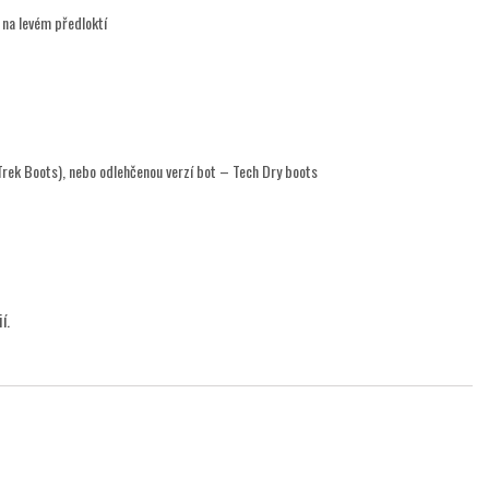
 na levém předloktí
rek Boots), nebo odlehčenou verzí bot – Tech Dry boots
í.