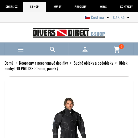
DIVERS.CZ
E-SHOP
KURZY
PRODEJNY
O NÁS
KONTAKTY
Čeština
CZK Kč


0



shopping_cart
Domů
Neopreny a neoprenové doplňky
Suché obleky a podobleky
Oblek
suchý D10 PRO ISS 3,5mm, pánský