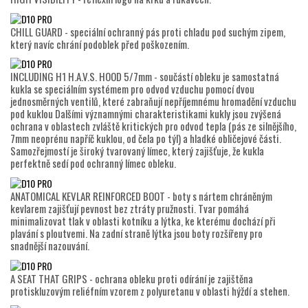
CHILL GUARD - speciální ochranný pás proti chladu pod suchým zipem,
který navíc chrání podoblek před poškozením.
INCLUDING H1 H.A.V.S. HOOD 5/7mm - součástí obleku je samostatná
kukla se speciálním systémem pro odvod vzduchu pomocí dvou
jednosměrných ventilů, které zabraňují nepříjemnému hromadění vzduchu
pod kuklou Dalšími významnými charakteristikami kukly jsou zvýšená
ochrana v oblastech zvláště kritických pro odvod tepla (pás ze silnějšího,
7mm neoprénu napříč kuklou, od čela po týl) a hladké obličejové části.
Samozřejmostí je široký tvarovaný límec, který zajišťuje, že kukla
perfektně sedí pod ochranný límec obleku.
ANATOMICAL KEVLAR REINFORCED BOOT - boty s nártem chráněným
kevlarem zajišťují pevnost bez ztráty pružnosti. Tvar pomáhá
minimalizovat tlak v oblasti kotníku a lýtka, ke kterému dochází při
plavání s ploutvemi. Na zadní straně lýtka jsou boty rozšířeny pro
snadnější nazouvání.
A SEAT THAT GRIPS - ochrana obleku proti odírání je zajištěna
protiskluzovým reliéfním vzorem z polyuretanu v oblasti hýždí a stehen.