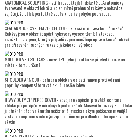
ANATOMICAL SCULPTING - střih respektující lidské tělo. Anatomicky
tvarované, v oblasti loktů a kolen mírně prohnuté rukávy a nohavice
zajišťují, že oblek perfektně sedí v klidu i v pohybu pod vodou.
SEAL ARMOUR SYSTEM ZIP OFF CUFF - speciální úprava konců rukávů.
Rukávy jsou v oblasti zápěstí vybaveny vysoce těsnící latexovou
manžetou a zipem, který v případě zájmu umožňuje úpravu konců rukávů
pro připevnění suchých rukavic jakéhokoli výrobce.
MOULDED VELCRO TABS - nové TPU (eko) poutko se přichytí pouze na
místa k tomu určená.
SHOULDER ARMOUR - ochrana obleku v oblasti ramen proti odírání
popruhy kompenzátoru vztlaku či nosiče lahve.
HEAVY DUTY ZIPPERED COVER - zdvojené zapínání pro větší ochranu
obleku při potápění v náročných podmínkách. Masivní bronzový zip obleku
je chráněn před vniknutím nečistot či mechanickým poškozením vnější
vrstvou neoprénu s odolným zipem určeným pro dlouhodobé opakované
užívání.
HIGH VISIBILITY - reflexní logo na krku a rukávech.