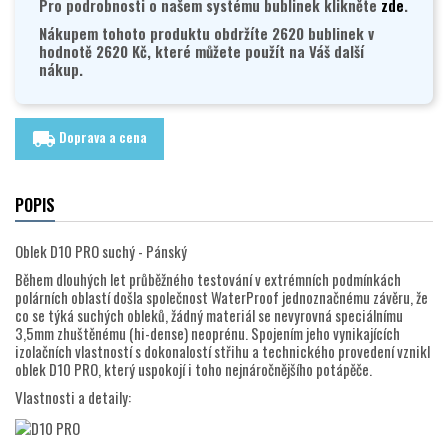
Pro podrobnosti o našem systému bublinek klikněte
zde
.
Nákupem tohoto produktu obdržíte 2620 bublinek v
hodnotě 2620 Kč, které můžete použít na Váš další
nákup.
Doprava a cena
local_shipping
POPIS
Oblek D10 PRO suchý - Pánský
Během dlouhých let průběžného testování v extrémních podmínkách
polárních oblastí došla společnost WaterProof jednoznačnému závěru, že
co se týká suchých obleků, žádný materiál se nevyrovná speciálnímu
3,5mm zhuštěnému (hi-dense) neoprénu. Spojením jeho vynikajících
izolačních vlastností s dokonalostí střihu a technického provedení vznikl
oblek D10 PRO, který uspokojí i toho nejnáročnějšího potápěče.
Vlastnosti a detaily: