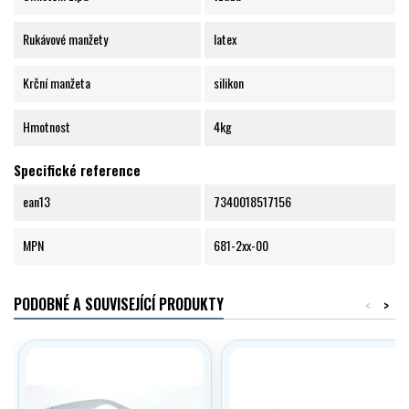
Rukávové manžety
latex
Krční manžeta
silikon
Hmotnost
4kg
Specifické reference
ean13
7340018517156
MPN
681-2xx-00
PODOBNÉ A SOUVISEJÍCÍ PRODUKTY
<
>