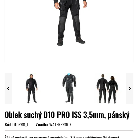


Oblek suchý D10 PRO ISS 3,5mm, pánský
Kód
D10PRO_L
Značka
WATERPROOF
Žádný materiál se nevyrovná speciálnímu 3,5mm zhuštěnému (hi-dense)