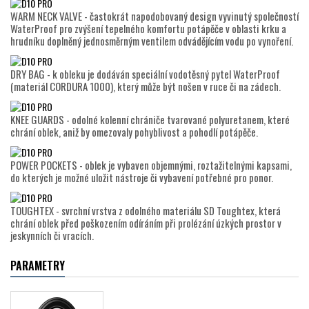
WARM NECK VALVE - častokrát napodobovaný design vyvinutý společností
WaterProof pro zvýšení tepelného komfortu potápěče v oblasti krku a
hrudníku doplněný jednosměrným ventilem odvádějícím vodu po vynoření.
DRY BAG - k obleku je dodáván speciální vodotěsný pytel WaterProof
(materiál CORDURA 1000), který může být nošen v ruce či na zádech.
KNEE GUARDS - odolné kolenní chrániče tvarované polyuretanem, které
chrání oblek, aniž by omezovaly pohyblivost a pohodlí potápěče.
POWER POCKETS - oblek je vybaven objemnými, roztažitelnými kapsami,
do kterých je možné uložit nástroje či vybavení potřebné pro ponor.
TOUGHTEX - svrchní vrstva z odolného materiálu SD Toughtex, která
chrání oblek před poškozením odíráním při prolézání úzkých prostor v
jeskynních či vracích.
PARAMETRY