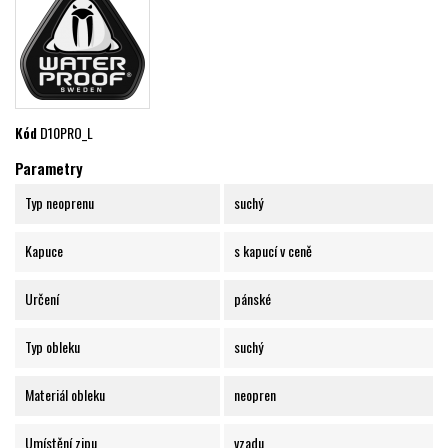
Kód
D10PRO_L
Parametry
Typ neoprenu
suchý
Kapuce
s kapucí v ceně
Určení
pánské
Typ obleku
suchý
Materiál obleku
neopren
Umístění zipu
vzadu