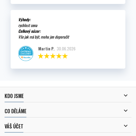
Výhody:
rychlost cena
Celkový názor:
Vše jak má být, mohu jen doporučit
Martin P.
30.06.2026

KDO JSME

CO DĚLÁME

VÁŠ ÚČET