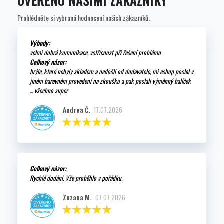
OVĚŘENO NAŠIMI ZÁKAZNÍKY
Prohlédněte si vybraná hodnocení našich zákazníků.
Výhody:
velmi dobrá komunikace, vstřícnost při řešení problému
Celkový názor:
brýle, které nebyly skladem a nedošli od dodavatele, mi eshop poslal v
jiném barevném provedení na zkoušku a pak poslali výměnný balíček
... všechno super
Andrea Č.
17.07.2026
Celkový názor:
Rychlé dodání. Vše proběhlo v pořádku.
Zuzana M.
07.07.2026