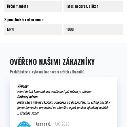
Krční manžeta
latex, neopren, silikon
Specifické reference
MPN
1006
OVĚŘENO NAŠIMI ZÁKAZNÍKY
Prohlédněte si vybraná hodnocení našich zákazníků.
Výhody:
velmi dobrá komunikace, vstřícnost při řešení problému
Celkový názor:
brýle, které nebyly skladem a nedošli od dodavatele, mi eshop poslal v
jiném barevném provedení na zkoušku a pak poslali výměnný balíček
... všechno super
Andrea Č.
17.07.2026