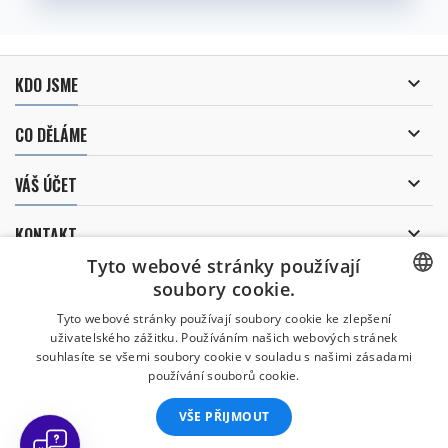

KDO JSME

CO DĚLÁME

VÁŠ ÚČET

KONTAKT
Tyto webové stránky používají
ODBĚR NOVINEK
soubory cookie.
CZECH
Tyto webové stránky používají soubory cookie ke zlepšení
uživatelského zážitku. Používáním našich webových stránek
CZECH
souhlasíte se všemi soubory cookie v souladu s našimi zásadami
Uděluji souhlas se
používání souborů cookie.
zpracováním osobních údajů
.
ENGLISH
VŠE PŘIJMOUT
SLOVAK