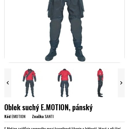


Oblek suchý E.MOTION, pánský
Kód
EMOTION
Značka
SANTI
E.Motion zajišťuje rovnováhu mezi trvanlivostí tkanin a lehkostí, které z něj činí