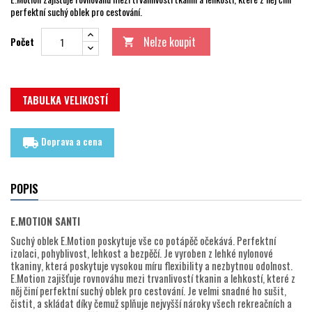
perfektní suchý oblek pro cestování.
Nelze koupit
Počet

TABULKA VELIKOSTÍ
Doprava a cena
local_shipping
POPIS
E.MOTION SANTI
Suchý oblek E.Motion poskytuje vše co potápěč očekává. Perfektní
izolaci, pohyblivost, lehkost a bezpěčí. Je vyroben z lehké nylonové
tkaniny, která poskytuje vysokou míru flexibility a nezbytnou odolnost.
E.Motion zajišťuje rovnováhu mezi trvanlivostí tkanin a lehkostí, které z
něj činí perfektní suchý oblek pro cestování. Je velmi snadné ho sušit,
čistit, a skládat díky čemuž splňuje nejvyšší nároky všech rekreačních a