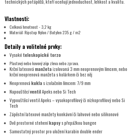
technických potápěčů, kteří oceňují jednoduchost, lehkost a kvalitu.
Vlastnosti:
Celková hmotnost - 3,2 kg
Materiál: Ripstop Nylon / Butylen 235 g / m2
Detaily a volitelné prvky:
Vysoké
teleskopické torzo
Plastový nebo kovový
zip
zleva nebo zprava.
Krční latexová
manžeta
izolovaná 3 mm neoprenovým límcem, nebo
krční neoprenová manžeta s kolárkem či bez něj
Neoprenová
kukla
s izolačním límcem: 7/9 mm
Napouštěcí
ventil
Apeks nebo Si Tech
Vypouštěcí ventil Apeks – vysokoprofilový či nízkoprofilový nebo Si
Tech
Zápěstní latexové manžety konkávní či lahvové nebo silikonové
Dvě prostorné stehení
kapsy
s přepážkou bungee
Samostatný prostor pro uložení karabin double ender