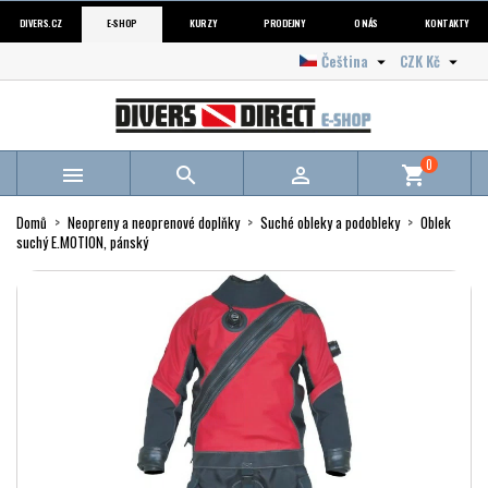
DIVERS.CZ
E-SHOP
KURZY
PRODEJNY
O NÁS
KONTAKTY
Čeština
CZK Kč


0



shopping_cart
Domů
Neopreny a neoprenové doplňky
Suché obleky a podobleky
Oblek
suchý E.MOTION, pánský