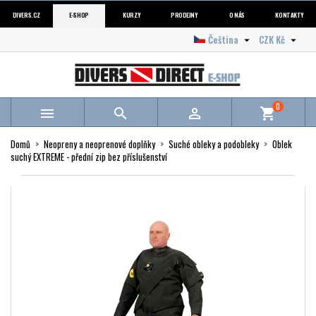
DIVERS.CZ
E-SHOP
KURZY
PRODEJNY
O NÁS
KONTAKTY
Čeština
CZK Kč


0



shopping_cart
Domů
Neopreny a neoprenové doplňky
Suché obleky a podobleky
Oblek
suchý EXTREME - přední zip bez příslušenství