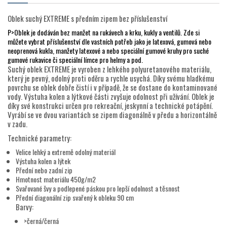
Oblek suchý EXTREME s předním zipem bez příslušenství
P>Oblek je dodáván bez manžet na rukávech a krku, kukly a ventilů. Zde si
můžete vybrat příslušenství dle vastních potřeb jako je latexová, gumová nebo
neoprenová kukla, manžety latexové a nebo speciální gumové kruhy pro suché
gumové rukavice či speciální límce pro helmy a pod.
Suchý oblek EXTREME je vyroben z lehkého polyuretanového materiálu,
který je pevný, odolný proti oděru a rychle usychá. Díky svému hladkému
povrchu se oblek dobře čistí i v případě, že se dostane do kontaminované
vody. Výstuha kolen a lýtkové části zvyšuje odolnost při užívání. Oblek je
díky své konstrukci určen pro rekreační, jeskynní a technické potápění.
Vyrábí se ve dvou variantách se zipem diagonálně v předu a horizontálně
v zadu.
Technické parametry:
Velice lehký a extremě odolný materiál
Výstuha kolen a lýtek
Přední nebo zadní zip
Hmotnost materiálu 450g/m2
Svařované švy a podlepené páskou pro lepší odolnost a těsnost
Přední diagonální zip svařený k obleku 90 cm
Barvy:
>černá/černá