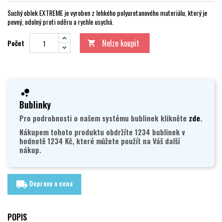
Suchý oblek EXTREME je vyroben z lehkého polyuretanového materiálu, který je
pevný, odolný proti oděru a rychle usychá.
Nelze koupit
Počet

Bublinky
Pro podrobnosti o našem systému bublinek klikněte
zde
.
Nákupem tohoto produktu obdržíte 1234 bublinek v
hodnotě 1234 Kč, které můžete použít na Váš další
nákup.
Doprava a cena
local_shipping
POPIS