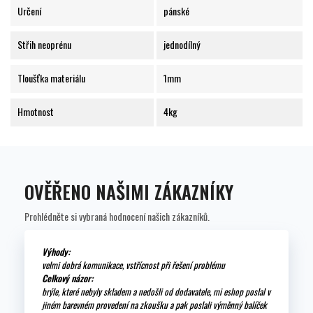
Určení
pánské
Střih neoprénu
jednodílný
Tloušťka materiálu
1mm
Hmotnost
4kg
OVĚŘENO NAŠIMI ZÁKAZNÍKY
Prohlédněte si vybraná hodnocení našich zákazníků.
Výhody:
velmi dobrá komunikace, vstřícnost při řešení problému
Celkový názor:
brýle, které nebyly skladem a nedošli od dodavatele, mi eshop poslal v
jiném barevném provedení na zkoušku a pak poslali výměnný balíček