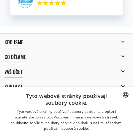

KDO JSME

CO DĚLÁME

VÁŠ ÚČET

KONTAKT
Tyto webové stránky používají
ODBĚR NOVINEK
soubory cookie.
CZECH
Tyto webové stránky používají soubory cookie ke zlepšení
uživatelského zážitku. Používáním našich webových stránek
CZECH
souhlasíte se všemi soubory cookie v souladu s našimi zásadami
Uděluji souhlas se
používání souborů cookie.
zpracováním osobních údajů
.
ENGLISH