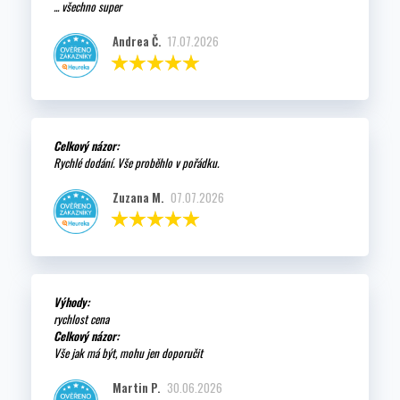
... všechno super
Andrea Č.
17.07.2026
Celkový názor:
Rychlé dodání. Vše proběhlo v pořádku.
Zuzana M.
07.07.2026
Výhody:
rychlost cena
Celkový názor:
Vše jak má být, mohu jen doporučit
Martin P.
30.06.2026