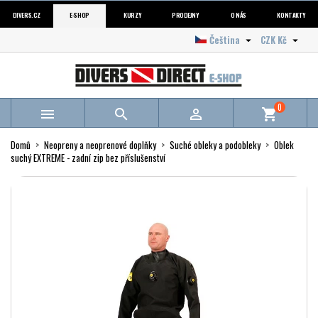
DIVERS.CZ
E-SHOP
KURZY
PRODEJNY
O NÁS
KONTAKTY
Čeština
CZK Kč


0



shopping_cart
Domů
Neopreny a neoprenové doplňky
Suché obleky a podobleky
Oblek
suchý EXTREME - zadní zip bez příslušenství