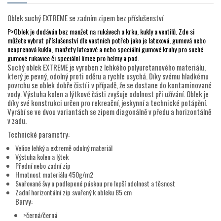
Oblek suchý EXTREME se zadním zipem bez příslušenství
P>Oblek je dodáván bez manžet na rukávech a krku, kukly a ventilů. Zde si
můžete vybrat příslušenství dle vastních potřeb jako je latexová, gumová nebo
neoprenová kukla, manžety latexové a nebo speciální gumové kruhy pro suché
gumové rukavice či speciální límce pro helmy a pod.
Suchý oblek EXTREME je vyroben z lehkého polyuretanového materiálu,
který je pevný, odolný proti oděru a rychle usychá. Díky svému hladkému
povrchu se oblek dobře čistí i v případě, že se dostane do kontaminované
vody. Výstuha kolen a lýtkové části zvyšuje odolnost při užívání. Oblek je
díky své konstrukci určen pro rekreační, jeskynní a technické potápění.
Vyrábí se ve dvou variantách se zipem diagonálně v předu a horizontálně
v zadu.
Technické parametry:
Velice lehký a extremě odolný materiál
Výstuha kolen a lýtek
Přední nebo zadní zip
Hmotnost materiálu 450g/m2
Svařované švy a podlepené páskou pro lepší odolnost a těsnost
Zadní horizontální zip svařený k obleku 85 cm
Barvy:
>černá/černá