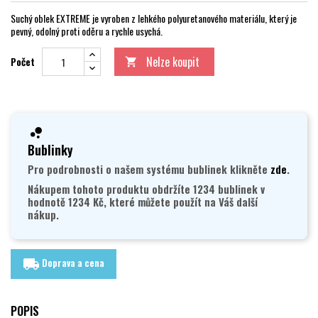
Suchý oblek EXTREME je vyroben z lehkého polyuretanového materiálu, který je
pevný, odolný proti oděru a rychle usychá.
Nelze koupit
Počet

Bublinky
Pro podrobnosti o našem systému bublinek klikněte
zde
.
Nákupem tohoto produktu obdržíte 1234 bublinek v
hodnotě 1234 Kč, které můžete použít na Váš další
nákup.
Doprava a cena
local_shipping
POPIS