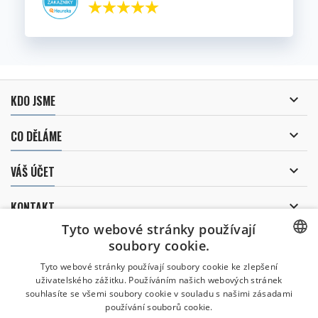

KDO JSME

CO DĚLÁME

VÁŠ ÚČET

KONTAKT
Tyto webové stránky používají
ODBĚR NOVINEK
soubory cookie.
CZECH
Tyto webové stránky používají soubory cookie ke zlepšení
uživatelského zážitku. Používáním našich webových stránek
CZECH
souhlasíte se všemi soubory cookie v souladu s našimi zásadami
Uděluji souhlas se
používání souborů cookie.
zpracováním osobních údajů
.
ENGLISH