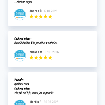
... všechno super
Andrea Č.
17.07.2026
Celkový názor:
Rychlé dodání. Vše proběhlo v pořádku.
Zuzana M.
07.07.2026
Výhody:
rychlost cena
Celkový názor:
Vše jak má být, mohu jen doporučit
Martin P.
30.06.2026