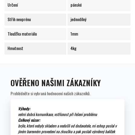
Určení
pánské
Střih neoprénu
jednodílný
Tloušťka materiálu
1mm
Hmotnost
4kg
OVĚŘENO NAŠIMI ZÁKAZNÍKY
Prohlédněte si vybraná hodnocení našich zákazníků.
Výhody:
velmi dobrá komunikace, vstřícnost při řešení problému
Celkový názor:
brýle, které nebyly skladem a nedošli od dodavatele, mi eshop poslal v
jiném barevném provedení na zkoušku a pak poslali výměnný balíček