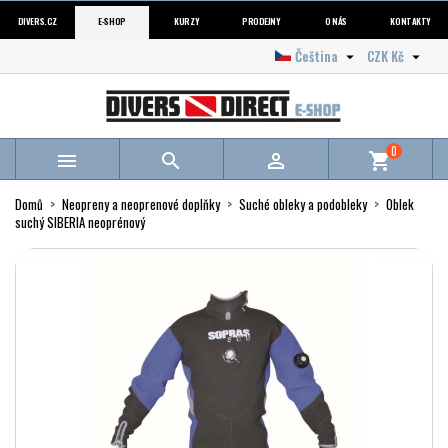
DIVERS.CZ
E-SHOP
KURZY
PRODEJNY
O NÁS
KONTAKTY
Čeština
CZK Kč


0



shopping_cart
Domů
Neopreny a neoprenové doplňky
Suché obleky a podobleky
Oblek
suchý SIBERIA neoprénový