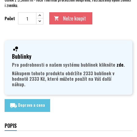
i zvenku.
Nelze koupit
Počet

Bublinky
Pro podrobnosti o našem systému bublinek klikněte
zde
.
Nákupem tohoto produktu obdržíte 2333 bublinek v
hodnotě 2333 Kč, které můžete použít na Váš další
nákup.
Doprava a cena
local_shipping
POPIS