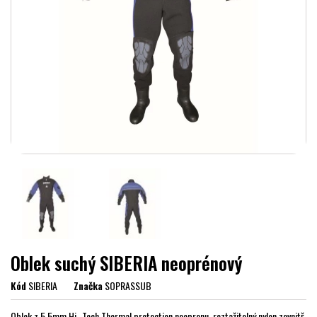
Oblek suchý SIBERIA neoprénový
Kód
SIBERIA
Značka
SOPRASSUB
Oblek z 5,5mm Hi -Tech Thermal protection neoprenu, roztažitelný nylon zevnitř