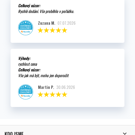
Celkový názor:
Rychlé dodání. Vše proběhlo v pořádku.
Zuzana M.
07.07.2026
Výhody:
rychlost cena
Celkový názor:
Vše jak má být, mohu jen doporučit
Martin P.
30.06.2026

KDO JSME