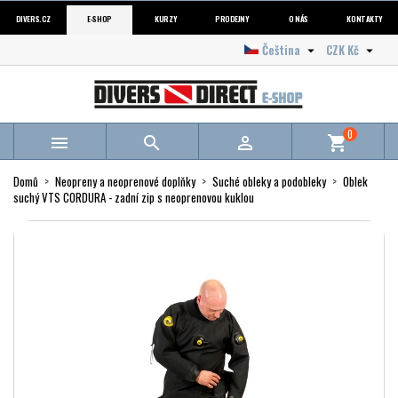
DIVERS.CZ
E-SHOP
KURZY
PRODEJNY
O NÁS
KONTAKTY
Čeština
CZK Kč


0



shopping_cart
Domů
Neopreny a neoprenové doplňky
Suché obleky a podobleky
Oblek
suchý VTS CORDURA - zadní zip s neoprenovou kuklou