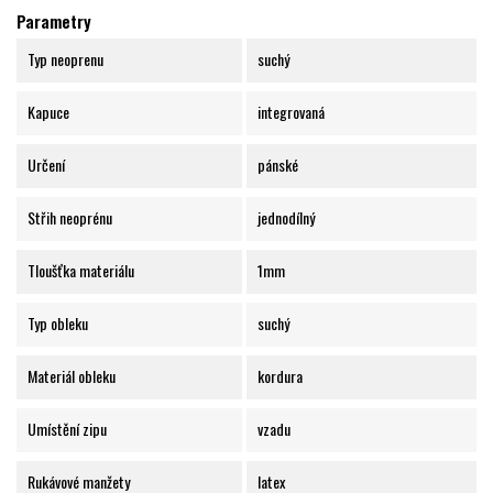
Parametry
Typ neoprenu
suchý
Kapuce
integrovaná
Určení
pánské
Střih neoprénu
jednodílný
Tloušťka materiálu
1mm
Typ obleku
suchý
Materiál obleku
kordura
Umístění zipu
vzadu
Rukávové manžety
latex