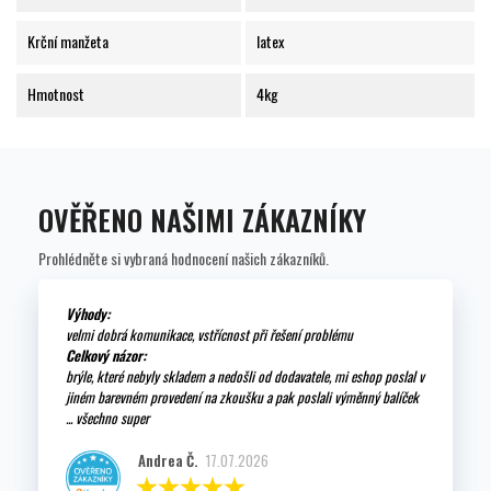
Krční manžeta
latex
Hmotnost
4kg
OVĚŘENO NAŠIMI ZÁKAZNÍKY
Prohlédněte si vybraná hodnocení našich zákazníků.
Výhody:
velmi dobrá komunikace, vstřícnost při řešení problému
Celkový názor:
brýle, které nebyly skladem a nedošli od dodavatele, mi eshop poslal v
jiném barevném provedení na zkoušku a pak poslali výměnný balíček
... všechno super
Andrea Č.
17.07.2026