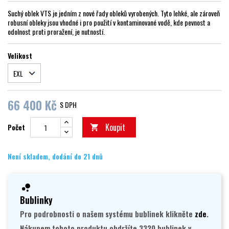
Suchý oblek VTS je jedním z nové řady obleků vyrobených. Tyto lehké, ale zároveň
robusní obleky jsou vhodné i pro použití v kontaminované vodě, kde pevnost a
odolnost proti proražení, je nutností.
Velikost
66 400 Kč
S DPH
Koupit
Počet

Není skladem, dodání do 21 dnů
Bublinky
Pro podrobnosti o našem systému bublinek klikněte
zde
.
Nákupem tohoto produktu obdržíte 3320 bublinek v