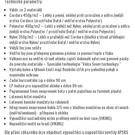
Technické parametry:
Výběr ze 3 materiálů
Cordura 450g/m2 – Lehký a pevný, odolný proti proražení a oděru (vnější
vrstva Cordura /prostřední Butyl / vnitřní vrstva Polyester)
Polyester 400g/m2 – Lehčí a měkčí než Nylon, odolný proti proražení a oděru
(vnější vrstva Polyester / prostřední Butyl / vnitřní vrstva Polyester)
Nylon 350g/m2 – Lehčí a pružnější než Cordura (hladká a těsně přiléhající
vnější vrstva Nylon/ prostřední Butyl / vnitřní vrstva Nylon)
Vnější švy jsou sešity
Vnitřní švy jsou přelepeny gumovou páskou za pomocí tepla a tlaku
Vulkanizace na vnitřní straně obleku zajistí dokonalé vytvrzení gumové pásky
do povrchu materiálu – Speciální technologie "Vulca Seam technology "
Výztuhy kolen a lýtkové části mají flexibilní střih pro pohodlný pohyb a
maximální ochranu
Zadní horizontální zip v délce 90 cm
LP hadice pro napouštění obleku v délce 80 cm
Pogumované 5mm neoprenové boty s patní pojistkou na řemínek ploutví
Latexová krční manžeta
Latexové konické manžety na rukávech
Integrovaná neoprenová kukla 3/5 mm s hladkou manžetou na obou stranách
(vnitřní/venkovní) - přilepená k obleku
Vypouštěcí nastavitelný nízko profilový ventil na levé ruce (VIKING)
Napouštěcí ventil na hrudi (VIKING)
Dle přání zákazníka leze objednat vypouštěcí a napouštěcí ventily APEKS