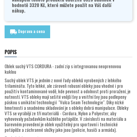
hodnotě 3320 Kč, které můžete použít na Váš další
nákup.
Doprava a cena
local_shipping
POPIS
Oblek suchý VTS CORDURA - zadní zip s integrovanou neoprenovou
kuklou
Suchý oblek VTS je jedním z nové řady obleků vyrobených z lehkého
trilaminátu. Tyto lehké, ale zároveň robusní obleky jsou vhodné i pro
použití v kontaminované vodě, kde pevnost a odolnost proti proražení, je
nutností. VTS obleky mají sešité vnější švy a vnitřní švy jsou podlepeny
páskou s unikátní technologií "Vulca Seam Technologie". Díky nízké
hmotnosti a snadnému skladování je s obleky dobrá manipulace. Obleky
VTS se vyrábějí ze tří materiálů - Cordura, Nylon a Polyester, aby
vyhovovaly požadavkům každého potápěče. V závislosti na materiálu a
barevném provedení je oblek využitelný pro sportovní i technické
potápěče a záchranné složky jako jsou (policie, hasiči a armáda).