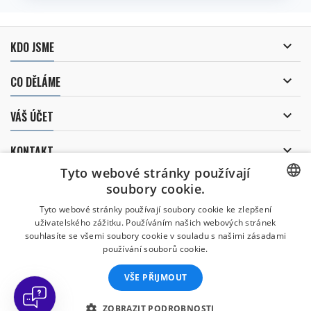

KDO JSME

CO DĚLÁME

VÁŠ ÚČET

KONTAKT
Tyto webové stránky používají
ODBĚR NOVINEK
soubory cookie.
CZECH
Tyto webové stránky používají soubory cookie ke zlepšení
uživatelského zážitku. Používáním našich webových stránek
CZECH
souhlasíte se všemi soubory cookie v souladu s našimi zásadami
Uděluji souhlas se
používání souborů cookie.
zpracováním osobních údajů
.
ENGLISH
VŠE PŘIJMOUT
SLOVAK
SPANISH
ZOBRAZIT PODROBNOSTI