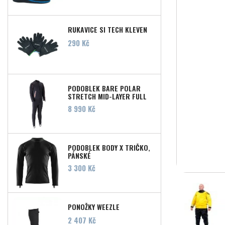
RUKAVICE SI TECH KLEVEN
Cena
290 Kč
PODOBLEK BARE POLAR
STRETCH MID-LAYER FULL
MEN'S
Cena
8 990 Kč
PODOBLEK BODY X TRIČKO,
PÁNSKÉ
Cena
3 300 Kč
PONOŽKY WEEZLE
Cena
2 407 Kč