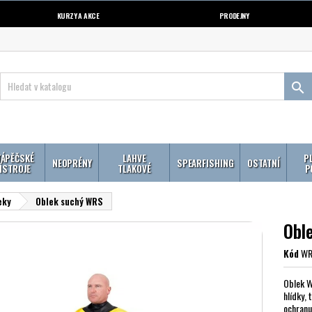
KURZY A AKCE
PRODEJNY

ÁPĚČSKÉ
LAHVE
P
NEOPRÉNY
SPEARFISHING
OSTATNÍ
ÍSTROJE
TLAKOVÉ
P
eky
Oblek suchý WRS
Obl
Kód
WR
Oblek W
hlídky, 
ochranu