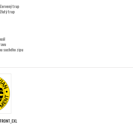
/červený trup
žlutý trup
nuál
ravu
nu suchého zipu
FRONT_EXL