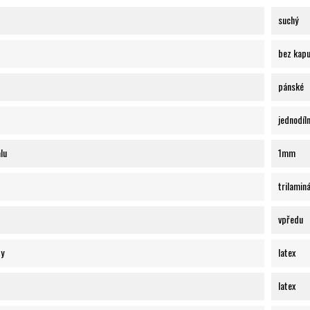
suchý
bez kap
pánské
jednodíl
lu
1mm
trilamin
vpředu
ty
latex
latex