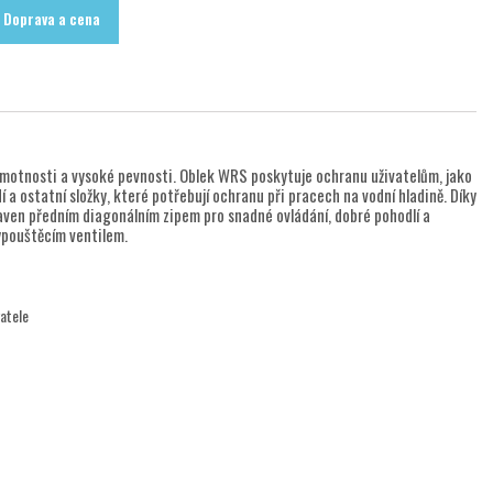
Doprava a cena
 hmotnosti a vysoké pevnosti. Oblek WRS poskytuje ochranu uživatelům, jako
 a ostatní složky, které potřebují ochranu při pracech na vodní hladině. Díky
ybaven předním diagonálním zipem pro snadné ovládání, dobré pohodlí a
ypouštěcím ventilem.
atele