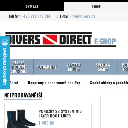
DIVERS.CZ
E-SHOP
Telefon:
+420 222 947 314
E-mail:
info@divers.cz
MASKY,
ŽAKETY A
SVĚTLA A
POT
PLOUTVE,
AUTOMATIKY
KŘÍDLA
LAMPY
PŘ
ŠNORCHLY
Domů
Neopreny a neoprenové doplňky
Suché obleky a podobl
NEJPRODÁVANĚJŠÍ
PONOŽKY SB SYSTEM MID
LAYER BOOT LINER
Cena
1 450 Kč