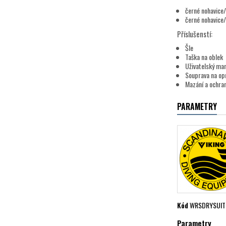
černé nohavice
černé nohavice/
Příslušenstí:
Šle
Taška na oblek
Uživatelský ma
Souprava na op
Mazání a ochra
PARAMETRY
Kód
WRSDRYSUIT
Parametry