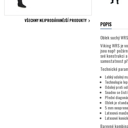
VŠECHNY NEJPRODÁVANĚJŠÍ PRODUKTY

POPIS
Oblek suchý WRS 
Viking WRS je vo
jsou např: požárn
své konstrukci a
samostatnost při
Technické param
Lehký odolný mat
Technologie lep
Odolný proti od
Snadno se čistí
Přední diagonán
Oblek je stand
5 mm neoprenov
Latexová manže
Latexové konic
Barevné kombina