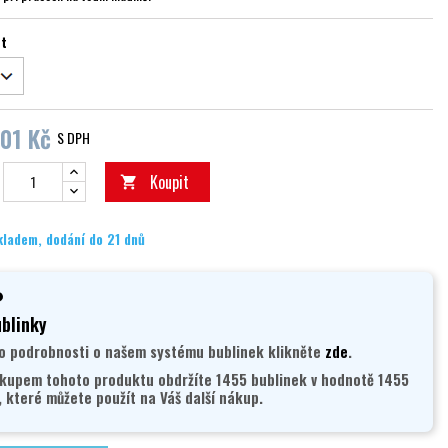
st
01 Kč
S DPH
Koupit

kladem, dodání do 21 dnů
blinky
o podrobnosti o našem systému bublinek klikněte
zde
.
kupem tohoto produktu obdržíte 1455 bublinek v hodnotě 1455
, které můžete použít na Váš další nákup.