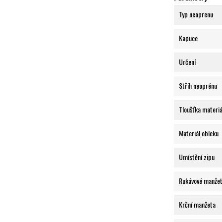
Typ neoprenu
Kapuce
Určení
Střih neoprénu
Tloušťka materiá
Materiál obleku
Umístění zipu
Rukávové manže
Krční manžeta