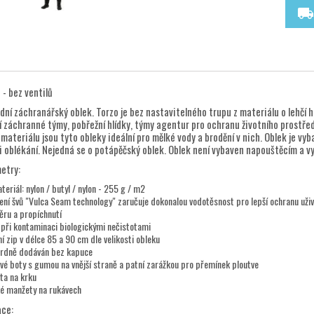
local_shipping
- bez ventilů
dní záchranářský oblek. Torzo je bez nastavitelného trupu z materiálu o lehčí
í záchranné týmy, pobřežní hlídky, týmy agentur pro ochranu životního prostředí
 materiálu jsou tyto obleky ideální pro mělké vody a brodění v nich. Oblek je v
 oblékání. Nejedná se o potápěčský oblek. Oblek není vybaven napouštěcím a v
etry:
eriál: nylon / butyl / nylon - 255 g / m2
ení švů "Vulca Seam technology" zaručuje dokonalou vodotěsnost pro lepší ochranu uživ
ěru a propíchnutí
 při kontaminaci biologickými nečistotami
í zip v délce 85 a 90 cm dle velikosti obleku
ardně dodáván bez kapuce
é boty s gumou na vnější straně a patní zarážkou pro přemínek ploutve
ta na krku
ké manžety na rukávech
ce: