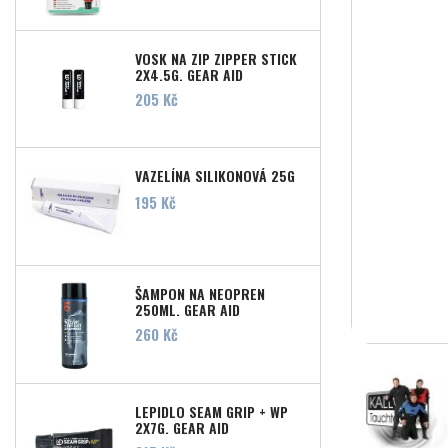
VOSK NA ZIP ZIPPER STICK
2X4,5G, GEAR AID
Cena
205 Kč
VAZELÍNA SILIKONOVÁ 25G
Cena
195 Kč
ŠAMPON NA NEOPREN
250ML, GEAR AID
Cena
260 Kč
LEPIDLO SEAM GRIP + WP
2X7G, GEAR AID