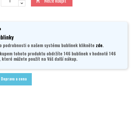
Nelze koupit

blinky
o podrobnosti o našem systému bublinek klikněte
zde
.
kupem tohoto produktu obdržíte 146 bublinek v hodnotě 146
, které můžete použít na Váš další nákup.
Doprava a cena