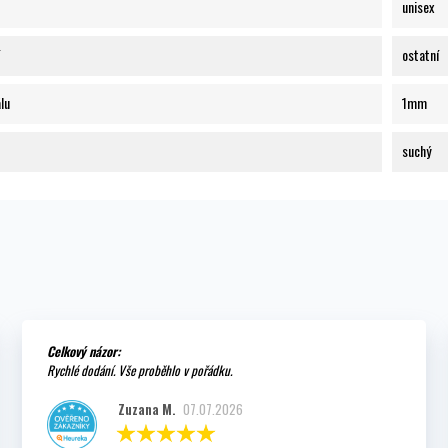
unisex
ostatní
lu
1mm
suchý
Celkový názor:
Rychlé dodání. Vše proběhlo v pořádku.
Zuzana M.
07.07.2026