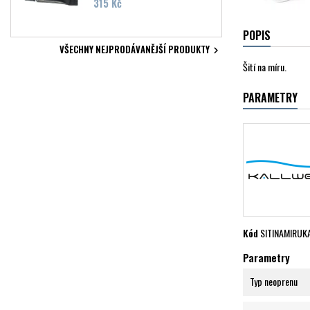
Cena
315 Kč
POPIS
VŠECHNY NEJPRODÁVANĚJŠÍ PRODUKTY

Šití na míru.
PARAMETRY
Kód
SITINAMIRUK
Parametry
Typ neoprenu