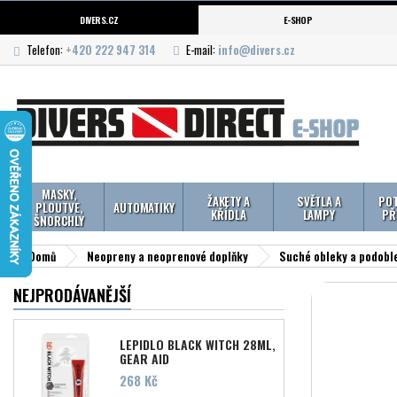
DIVERS.CZ
E-SHOP
Telefon:
+420 222 947 314
E-mail:
info@divers.cz
MASKY,
ŽAKETY A
SVĚTLA A
POT
PLOUTVE,
AUTOMATIKY
KŘÍDLA
LAMPY
PŘ
ŠNORCHLY
Domů
Neopreny a neoprenové doplňky
Suché obleky a podobl
NEJPRODÁVANĚJŠÍ
LEPIDLO BLACK WITCH 28ML,
GEAR AID
Cena
268 Kč