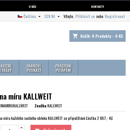
O NÁS
KONTAKTY
Čeština
CZK Kč
Vítejte,
Přihlásit se
nebo
Registrovat


Košík:
0
Produkty - 0 Kč
shopping_cart
LAVECKÉ
DÁRKOVÉ
PRACOVNÍ
OTŘEBY
POUKAZY
POTÁPĚNÍ
í na míru KALLWEIT
TINAMIRUKALLWEIT
Značka
KALLWEIT
í na míru každého suchého obleku KALLWEIT se připočítává částka 2 867,- Kč