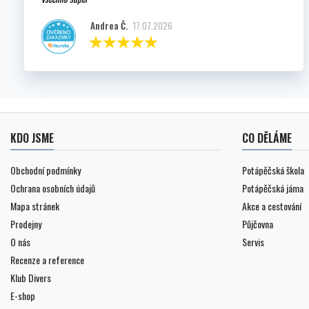
Andrea Č.
17.07.2026
KDO JSME
CO DĚLÁME
Obchodní podmínky
Potápěčská škola
Ochrana osobních údajů
Potápěčská jáma
Mapa stránek
Akce a cestování
Prodejny
Půjčovna
O nás
Servis
Recenze a reference
Klub Divers
E-shop