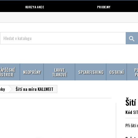
KURZY A AKCE
PRODEJNY

ÁPĚČSKÉ
LAHVE
P
NEOPRÉNY
SPEARFISHING
OSTATNÍ
ÍSTROJE
TLAKOVÉ
P
eky
Šití na míru KALLWEIT
Šit
Kód
SI
Při šit