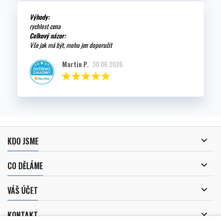
Výhody:
rychlost cena
Celkový názor:
Vše jak má být, mohu jen doporučit
Martin P.
30.06.2026

KDO JSME

CO DĚLÁME

VÁŠ ÚČET

KONTAKT