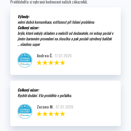
Prohlédněte si vybraná hodnocení našich zákazníků.
Výhody:
velmi dobrá komunikace, vstřícnost při řešení problému
Celkový názor:
brýle, které nebyly skladem a nedošli od dodavatele, mi eshop poslal v
jiném barevném provedení na zkoušku a pak poslali výměnný balíček
... všechno super
Andrea Č.
17.07.2026
Celkový názor:
Rychlé dodání. Vše proběhlo v pořádku.
Zuzana M.
07.07.2026