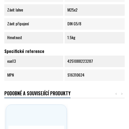
Závit lahve
M25x2
Závit připojení
DIN G5/8
Hmotnost
1.5kg
Specifické reference
ean13
4251088223287
MPN
S16310624
PODOBNÉ A SOUVISEJÍCÍ PRODUKTY
<
>