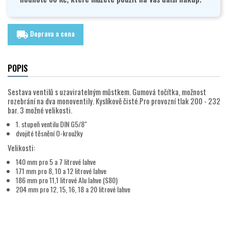
Doprava a cena
local_shipping
POPIS
Sestava ventilů s uzaviratelným můstkem. Gumová točítka, možnost
rozebrání na dva monoventily. Kyslíkově čisté.Pro provozní tlak 200 - 232
bar. 3 možné velikosti.
1. stupeň ventilu DIN G5/8"
dvojité těsnění O-kroužky
Velikosti:
140 mm pro 5 a 7 litrové lahve
171 mm pro 8, 10 a 12 litrové lahve
186 mm pro 11,1 litrové Alu lahve (S80)
204 mm pro 12, 15, 16, 18 a 20 litrové lahve