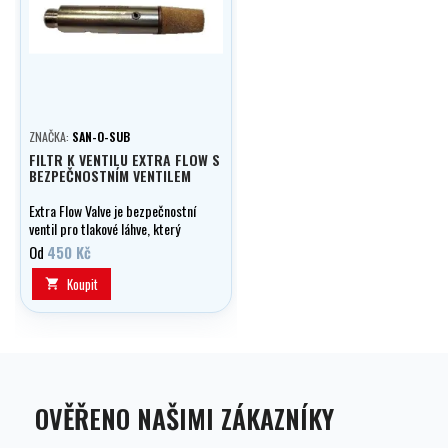
ZNAČKA:
SAN-O-SUB
FILTR K VENTILU EXTRA FLOW S
BEZPEČNOSTNÍM VENTILEM
Extra Flow Valve je bezpečnostní
ventil pro tlakové láhve, který
chrání při jejich poškození nebo
Od
450 Kč
pádu. V případě ulomení ventilu
automaticky omezí průtok plynu
Koupit

a zabrání vzniku nebezpečného
reakčního tahu.
OVĚŘENO NAŠIMI ZÁKAZNÍKY