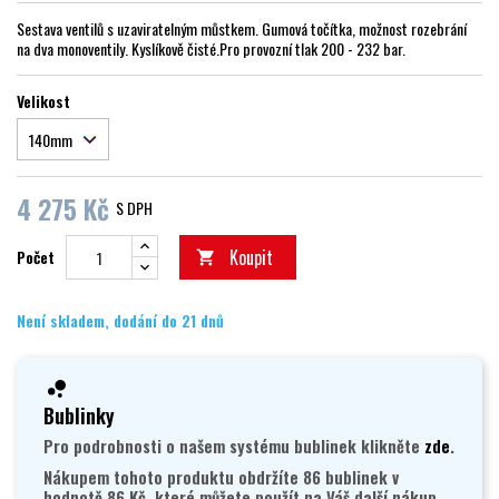
Sestava ventilů s uzaviratelným můstkem. Gumová točítka, možnost rozebrání
na dva monoventily. Kyslíkově čisté.Pro provozní tlak 200 - 232 bar.
Velikost
4 275 Kč
S DPH
Koupit
Počet

Není skladem, dodání do 21 dnů
Bublinky
Pro podrobnosti o našem systému bublinek klikněte
zde
.
Nákupem tohoto produktu obdržíte 86 bublinek v
hodnotě 86 Kč, které můžete použít na Váš další nákup.