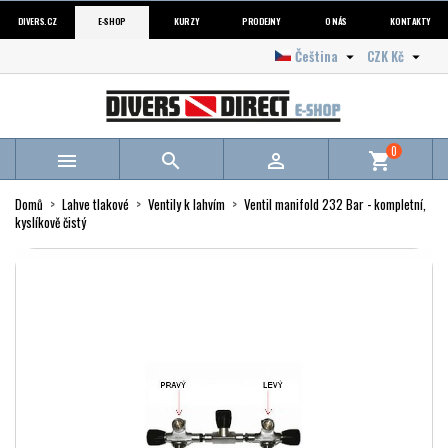
DIVERS.CZ
E-SHOP
KURZY
PRODEJNY
O NÁS
KONTAKTY
Čeština
CZK Kč


0



shopping_cart
Domů
Lahve tlakové
Ventily k lahvím
Ventil manifold 232 Bar - kompletní,
kyslíkově čistý