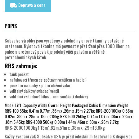
Doprava a cena
local_shipping
POPIS
Subsalve výrobky jsou vyrobeny z odolné nylonové tkaniny potažené
uretanem. Nylonová tkanina má pevnost v přetržení přes 1000 liber. na
palec a uretanový povlak je odolný vůči palivům a většině
petrochemických látek.
RRS zahrnuje:
tank pocket
nafukovací třmen se zpětným ventilem a hadicí
pouzdro na suchý zip pro uložení vaku
volitelný dálkový ovládací ventil
volitelná vzduchová láhev - není součástí dodávky
Model Lift Capacity Width Overall Height Packaged Cubic Dimension Weight
RRS-100 55kg 0.41m 0.77m .36m x .26m x .15m 2.27kg RRS-200 100kg 0.56m
0.92m .38m x .28m x .18m 3.18kg RRS-500 250kg 0.74m 1.07m .38m x .28m x
.18m 5.45kg RRS-1000 500kg 0.90m 1.44m .46m x .33m x .26m 7.7kg
RRS-20001000kg1.13m1.62m.51m x .38m x .29m13.6kg
Každý zvedací vak Subsalve USA je před odesláním testována.K dispozici