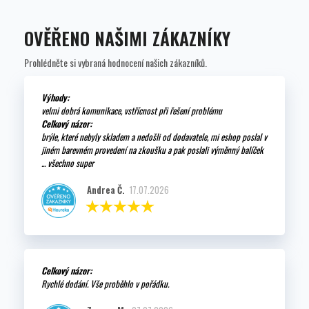
OVĚŘENO NAŠIMI ZÁKAZNÍKY
Prohlédněte si vybraná hodnocení našich zákazníků.
Výhody:
velmi dobrá komunikace, vstřícnost při řešení problému
Celkový názor:
brýle, které nebyly skladem a nedošli od dodavatele, mi eshop poslal v
jiném barevném provedení na zkoušku a pak poslali výměnný balíček
... všechno super
Andrea Č.
17.07.2026
Celkový názor:
Rychlé dodání. Vše proběhlo v pořádku.