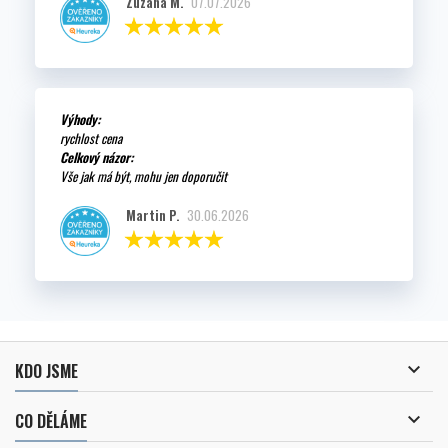
Zuzana M.
07.07.2026
Výhody:
rychlost cena
Celkový názor:
Vše jak má být, mohu jen doporučit
Martin P.
30.06.2026

KDO JSME

CO DĚLÁME