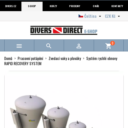
DIVERS.CZ
E-SHOP
KURZY
PRODEJNY
O NÁS
KONTAKTY
Čeština
CZK Kč


0



shopping_cart
Domů
Pracovní potápění
Zvedací vaky a plováky
Systém rychlé obnovy
RAPID RECOVERY SYSTEM