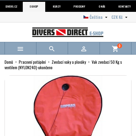
DIVERS.CZ
E-SHOP
KURZY
PRODEJNY
O NÁS
KONTAKTY
Čeština
CZK Kč


0



shopping_cart
Domů
Pracovní potápění
Zvedací vaky a plováky
Vak zvedací 50 Kg s
ventilem (NYLON240)-ukončeno