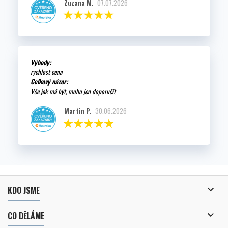
Zuzana M.
07.07.2026
Výhody:
rychlost cena
Celkový názor:
Vše jak má být, mohu jen doporučit
Martin P.
30.06.2026

KDO JSME

CO DĚLÁME