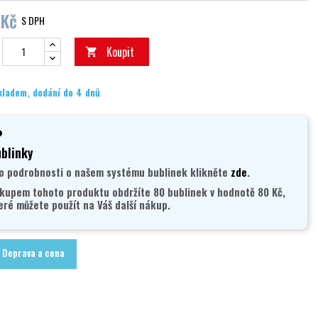
 Kč
S DPH
Koupit

kladem, dodání do 4 dnů
blinky
o podrobnosti o našem systému bublinek klikněte
zde
.
kupem tohoto produktu obdržíte 80 bublinek v hodnotě 80 Kč,
eré můžete použít na Váš další nákup.
Doprava a cena