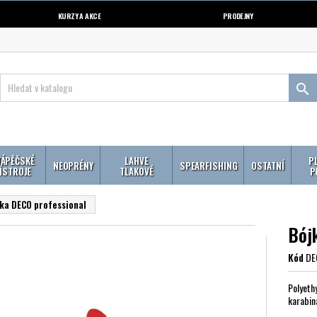
KURZY A AKCE
PRODEJNY

ÁPĚČSKÉ
LAHVE
P
NEOPRÉNY
SPEARFISHING
OSTATNÍ
ÍSTROJE
TLAKOVÉ
P
ka DECO professional
Bój
Kód
DE
Polyeth
karabin