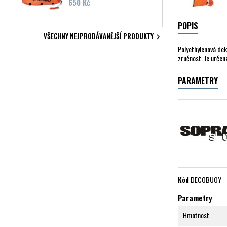
Cena
650 Kč
POPIS
VŠECHNY NEJPRODÁVANĚJŠÍ PRODUKTY

Polyethylenová dek
zručnost. Je určen
PARAMETRY
Kód
DECOBUOY
Parametry
Hmotnost