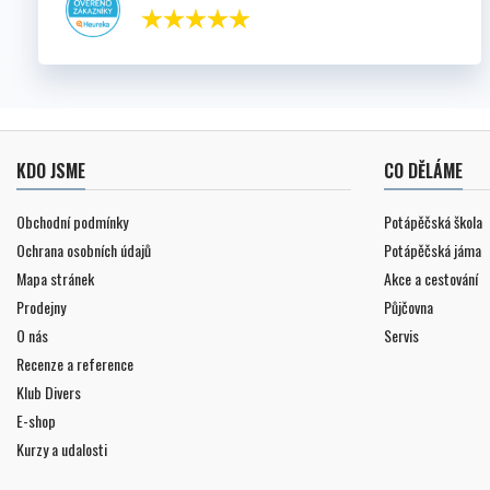
KDO JSME
CO DĚLÁME
Obchodní podmínky
Potápěčská škola
Ochrana osobních údajů
Potápěčská jáma
Mapa stránek
Akce a cestování
Prodejny
Půjčovna
O nás
Servis
Recenze a reference
Klub Divers
E-shop
Kurzy a udalosti