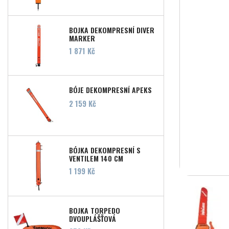
BOJKA DEKOMPRESNÍ DIVER
MARKER
Cena
1 871 Kč
BÓJE DEKOMPRESNÍ APEKS
Cena
2 159 Kč
BÓJKA DEKOMPRESNÍ S
VENTILEM 140 CM
Cena
1 199 Kč
BOJKA TORPEDO
DVOUPLÁŠŤOVÁ