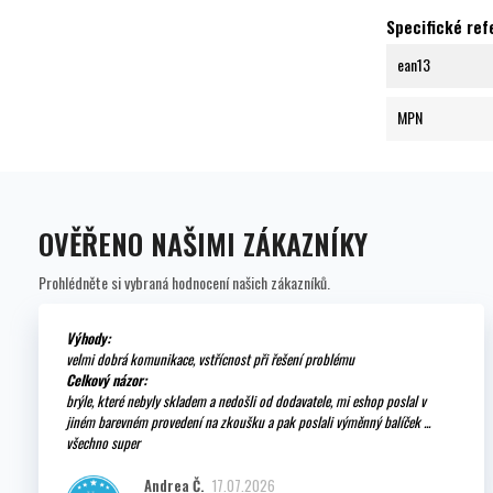
Specifické re
ean13
MPN
OVĚŘENO NAŠIMI ZÁKAZNÍKY
Prohlédněte si vybraná hodnocení našich zákazníků.
Výhody:
velmi dobrá komunikace, vstřícnost při řešení problému
Celkový názor:
brýle, které nebyly skladem a nedošli od dodavatele, mi eshop poslal v
jiném barevném provedení na zkoušku a pak poslali výměnný balíček ...
všechno super
Andrea Č.
17.07.2026