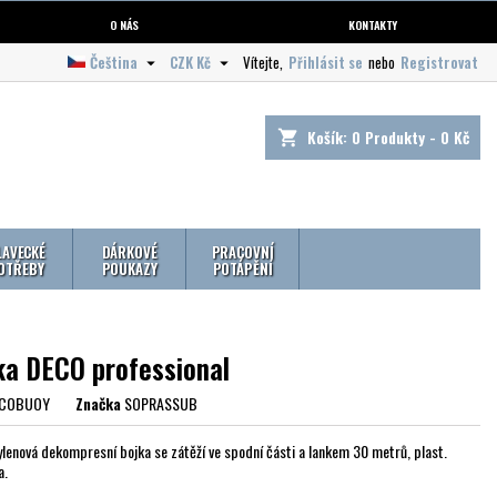
O NÁS
KONTAKTY
Čeština
CZK Kč
Vítejte,
Přihlásit se
nebo
Registrovat


Košík:
0
Produkty - 0 Kč
shopping_cart
LAVECKÉ
DÁRKOVÉ
PRACOVNÍ
OTŘEBY
POUKAZY
POTÁPĚNÍ
ka DECO professional
COBUOY
Značka
SOPRASSUB
ylenová dekompresní bojka se zátěží ve spodní části a lankem 30 metrů, plast.
a.