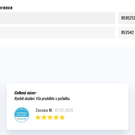
ference
859521
852542
Celkový názor:
Rychlé dodání. Vše proběhlo v pořádku.
Zuzana M.
07.07.2026