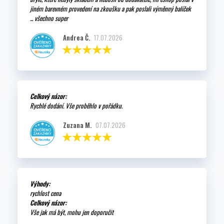
jiném barevném provedení na zkoušku a pak poslali výměnný balíček
... všechno super
Andrea Č.
17.07.2026
Celkový názor:
Rychlé dodání. Vše proběhlo v pořádku.
Zuzana M.
07.07.2026
Výhody:
rychlost cena
Celkový názor:
Vše jak má být, mohu jen doporučit