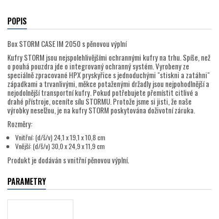
POPIS
Box STORM CASE IM 2050 s pěnovou výplní
Kufry STORM jsou nejspolehlivějšími ochrannými kufry na trhu. Spíše, než
o pouhá pouzdra jde o integrovaný ochranný systém. Vyrobeny ze
speciálně zpracované HPX pryskyřice s jednoduchými "stiskni a zatáhni"
západkami a trvanlivými, měkce potaženými držadly jsou nejpohodlnější a
nejodolnější transportní kufry. Pokud potřebujete přemístit citlivé a
drahé přístroje, oceníte sílu STORMU. Protože jsme si jisti, že naše
výrobky neselžou, je na kufry STORM poskytována doživotní záruka.
Rozměry:
Vnitřní: (d/š/v) 24,1 x 19,1 x 10,8 cm
Vnější: (d/š/v) 30,0 x 24,9 x 11,9 cm
Produkt je dodáván s vnitřní pěnovou výplní.
PARAMETRY