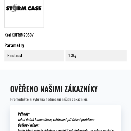
Kód
KUFRIM2050V
Parametry
Hmotnost
1.3kg
OVĚŘENO NAŠIMI ZÁKAZNÍKY
Prohlédněte si vybraná hodnocení našich zákazníků.
Výhody:
velmi dobrá komunikace, vstřícnost při řešení problému
Celkový názor:
brýle, které nebyly skladem a nedošli od dodavatele, mi eshop poslal v