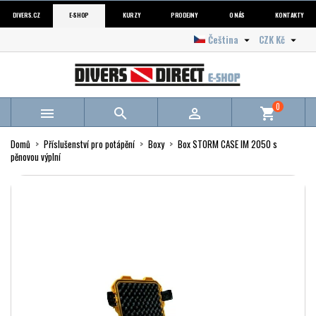
DIVERS.CZ
E-SHOP
KURZY
PRODEJNY
O NÁS
KONTAKTY
Čeština
CZK Kč


0



shopping_cart
Domů
Příslušenství pro potápění
Boxy
Box STORM CASE IM 2050 s
pěnovou výplní