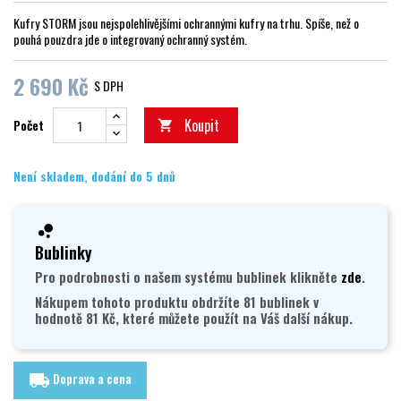
Kufry STORM jsou nejspolehlivějšími ochrannými kufry na trhu. Spíše, než o
pouhá pouzdra jde o integrovaný ochranný systém.
2 690 Kč
S DPH
Koupit
Počet

Není skladem, dodání do 5 dnů
Bublinky
Pro podrobnosti o našem systému bublinek klikněte
zde
.
Nákupem tohoto produktu obdržíte 81 bublinek v
hodnotě 81 Kč, které můžete použít na Váš další nákup.
Doprava a cena
local_shipping