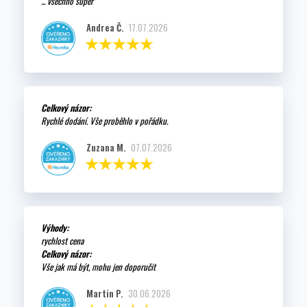
... všechno super
Andrea Č.
17.07.2026
Celkový názor:
Rychlé dodání. Vše proběhlo v pořádku.
Zuzana M.
07.07.2026
Výhody:
rychlost cena
Celkový názor:
Vše jak má být, mohu jen doporučit
Martin P.
30.06.2026