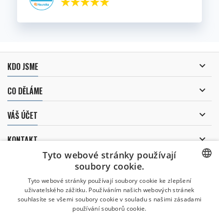

KDO JSME

CO DĚLÁME

VÁŠ ÚČET

KONTAKT
Tyto webové stránky používají
ODBĚR NOVINEK
soubory cookie.
CZECH
Tyto webové stránky používají soubory cookie ke zlepšení
uživatelského zážitku. Používáním našich webových stránek
CZECH
souhlasíte se všemi soubory cookie v souladu s našimi zásadami
Uděluji souhlas se
používání souborů cookie.
zpracováním osobních údajů
.
ENGLISH