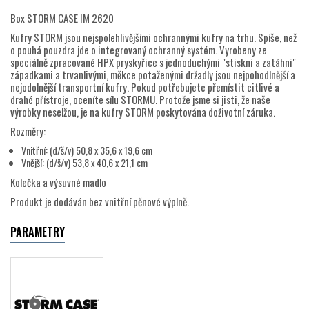
Box STORM CASE IM 2620
Kufry STORM jsou nejspolehlivějšími ochrannými kufry na trhu. Spíše, než
o pouhá pouzdra jde o integrovaný ochranný systém. Vyrobeny ze
speciálně zpracované HPX pryskyřice s jednoduchými "stiskni a zatáhni"
západkami a trvanlivými, měkce potaženými držadly jsou nejpohodlnější a
nejodolnější transportní kufry. Pokud potřebujete přemístit citlivé a
drahé přístroje, oceníte sílu STORMU. Protože jsme si jisti, že naše
výrobky neselžou, je na kufry STORM poskytována doživotní záruka.
Rozměry:
Vnitřní: (d/š/v) 50,8 x 35,6 x 19,6 cm
Vnější: (d/š/v) 53,8 x 40,6 x 21,1 cm
Kolečka a výsuvné madlo
Produkt je dodáván bez vnitřní pěnové výplně.
PARAMETRY