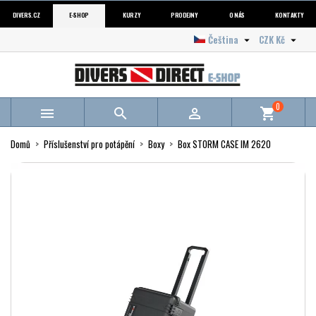
DIVERS.CZ
E-SHOP
KURZY
PRODEJNY
O NÁS
KONTAKTY
Čeština
CZK Kč


0



shopping_cart
Domů
Příslušenství pro potápění
Boxy
Box STORM CASE IM 2620