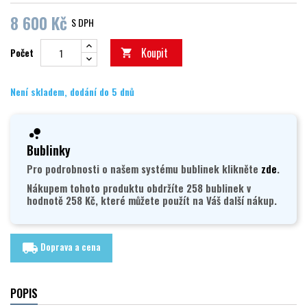
8 600 Kč
S DPH
Koupit
Počet

Není skladem, dodání do 5 dnů
Bublinky
Pro podrobnosti o našem systému bublinek klikněte
zde
.
Nákupem tohoto produktu obdržíte 258 bublinek v
hodnotě 258 Kč, které můžete použít na Váš další nákup.
Doprava a cena
local_shipping
POPIS