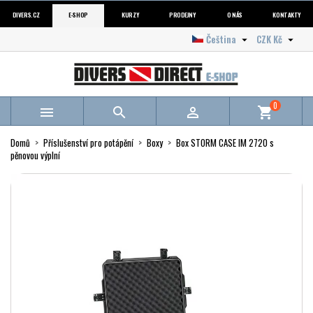
DIVERS.CZ
E-SHOP
KURZY
PRODEJNY
O NÁS
KONTAKTY
Čeština
CZK Kč


0



shopping_cart
Domů
Příslušenství pro potápění
Boxy
Box STORM CASE IM 2720 s
pěnovou výplní