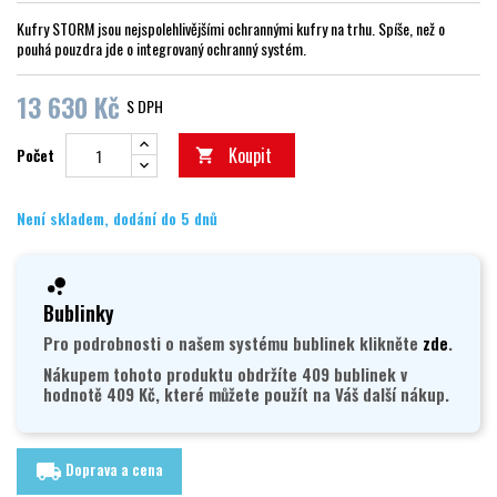
Kufry STORM jsou nejspolehlivějšími ochrannými kufry na trhu. Spíše, než o
pouhá pouzdra jde o integrovaný ochranný systém.
13 630 Kč
S DPH
Koupit
Počet

Není skladem, dodání do 5 dnů
Bublinky
Pro podrobnosti o našem systému bublinek klikněte
zde
.
Nákupem tohoto produktu obdržíte 409 bublinek v
hodnotě 409 Kč, které můžete použít na Váš další nákup.
Doprava a cena
local_shipping