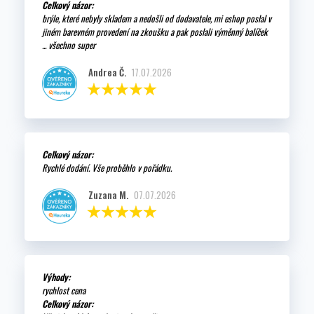
Celkový názor:
brýle, které nebyly skladem a nedošli od dodavatele, mi eshop poslal v
jiném barevném provedení na zkoušku a pak poslali výměnný balíček
... všechno super
Andrea Č.
17.07.2026
Celkový názor:
Rychlé dodání. Vše proběhlo v pořádku.
Zuzana M.
07.07.2026
Výhody:
rychlost cena
Celkový názor: