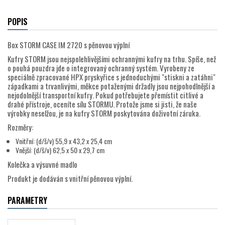
POPIS
Box STORM CASE IM 2720 s pěnovou výplní
Kufry STORM jsou nejspolehlivějšími ochrannými kufry na trhu. Spíše, než
o pouhá pouzdra jde o integrovaný ochranný systém. Vyrobeny ze
speciálně zpracované HPX pryskyřice s jednoduchými "stiskni a zatáhni"
západkami a trvanlivými, měkce potaženými držadly jsou nejpohodlnější a
nejodolnější transportní kufry. Pokud potřebujete přemístit citlivé a
drahé přístroje, oceníte sílu STORMU. Protože jsme si jisti, že naše
výrobky neselžou, je na kufry STORM poskytována doživotní záruka.
Rozměry:
Vnitřní: (d/š/v) 55,9 x 43,2 x 25,4 cm
Vnější: (d/š/v) 62,5 x 50 x 29,7 cm
Kolečka a výsuvné madlo
Produkt je dodáván s vnitřní pěnovou výplní.
PARAMETRY