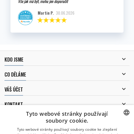
Vše jak má být, mohu jen doporučit
Martin P.
30.06.2026

KDO JSME

CO DĚLÁME

VÁŠ ÚČET

KONTAKT
Tyto webové stránky používají
ODBĚR NOVINEK
soubory cookie.
CZECH
Tyto webové stránky používají soubory cookie ke zlepšení