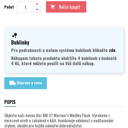
Nelze koupit
Počet

Bublinky
Pro podrobnosti o našem systému bublinek klikněte
zde
.
Nákupem tohoto produktu obdržíte 4 bublinek v hodnotě
4 Kč, které můžete použít na Váš další nákup.
Doprava a cena
local_shipping
POPIS
Objevte naši novou 8oz KM 37 Mariner's Medley Flask. Vyrobeno z
nerezové oceli a zabalené v kůži, kombinuje odolnost s nadčasovým
stylem, ideální pro každé námořní dobrodružství.