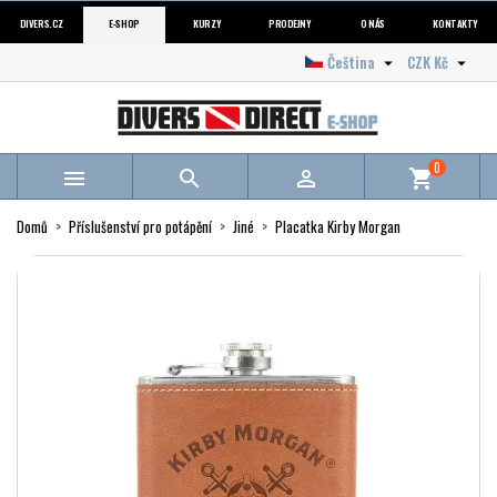
DIVERS.CZ
E-SHOP
KURZY
PRODEJNY
O NÁS
KONTAKTY
Čeština
CZK Kč


0



shopping_cart
Domů
Příslušenství pro potápění
Jiné
Placatka Kirby Morgan