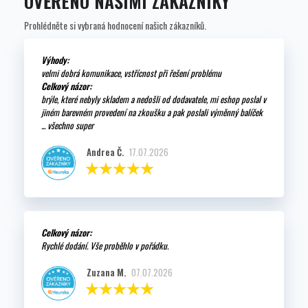
OVĚŘENO NAŠIMI ZÁKAZNÍKY
Prohlédněte si vybraná hodnocení našich zákazníků.
Výhody:
velmi dobrá komunikace, vstřícnost při řešení problému
Celkový názor:
brýle, které nebyly skladem a nedošli od dodavatele, mi eshop poslal v
jiném barevném provedení na zkoušku a pak poslali výměnný balíček
... všechno super
Andrea Č.
17.07.2026
Celkový názor:
Rychlé dodání. Vše proběhlo v pořádku.
Zuzana M.
07.07.2026