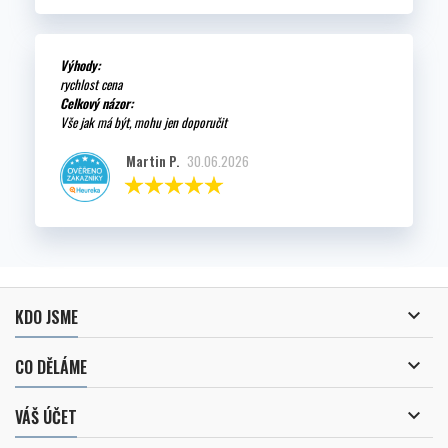
Výhody:
rychlost cena
Celkový názor:
Vše jak má být, mohu jen doporučit
Martin P.
30.06.2026

KDO JSME

CO DĚLÁME

VÁŠ ÚČET