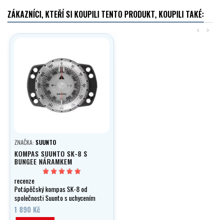
ZÁKAZNÍCI, KTEŘÍ SI KOUPILI TENTO PRODUKT, KOUPILI TAKÉ:
<
>
ZNAČKA:
SUUNTO
KOMPAS SUUNTO SK-8 S
BUNGEE NÁRAMKEM
recenze
Potápěčský kompas SK-8 od
společnosti Suunto s uchycením
na zápěstí pomocí bungee.
1 890 Kč