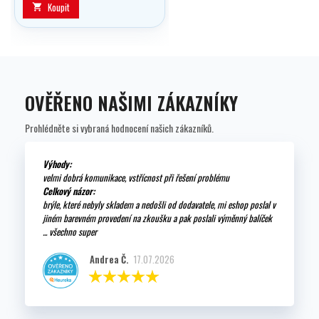
Koupit

OVĚŘENO NAŠIMI ZÁKAZNÍKY
Prohlédněte si vybraná hodnocení našich zákazníků.
Výhody:
velmi dobrá komunikace, vstřícnost při řešení problému
Celkový názor:
brýle, které nebyly skladem a nedošli od dodavatele, mi eshop poslal v
jiném barevném provedení na zkoušku a pak poslali výměnný balíček
... všechno super
Andrea Č.
17.07.2026