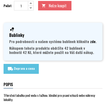
Nelze koupit
Počet

Bublinky
Pro podrobnosti o našem systému bublinek klikněte
zde
.
Nákupem tohoto produktu obdržíte 42 bublinek v
hodnotě 42 Kč, které můžete použít na Váš další nákup.
Doprava a cena
local_shipping
POPIS
Třívrstvá tabulka pod vodu s tužkou. Ideální pro psaní vzkazů nebo nákresy
lokality.