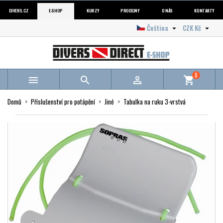
DIVERS.CZ
E-SHOP
KURZY
PRODEJNY
O NÁS
KONTAKTY
Čeština
CZK Kč


0



shopping_cart
Domů
Příslušenství pro potápění
Jiné
Tabulka na ruku 3-vrstvá