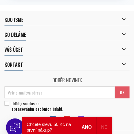

KDO JSME

CO DĚLÁME

VÁŠ ÚČET

KONTAKT
ODBĚR NOVINEK
Uděluji souhlas se
zpracováním osobních údajů
.
Chcete slevu 50 Kč na
ANO
NE
první nákup?