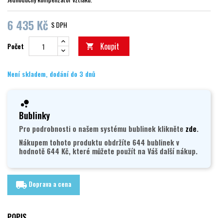
6 435 Kč
S DPH
Koupit
Počet

Není skladem, dodání do 3 dnů
Bublinky
Pro podrobnosti o našem systému bublinek klikněte
zde
.
Nákupem tohoto produktu obdržíte 644 bublinek v
hodnotě 644 Kč, které můžete použít na Váš další nákup.
Doprava a cena
local_shipping
POPIS