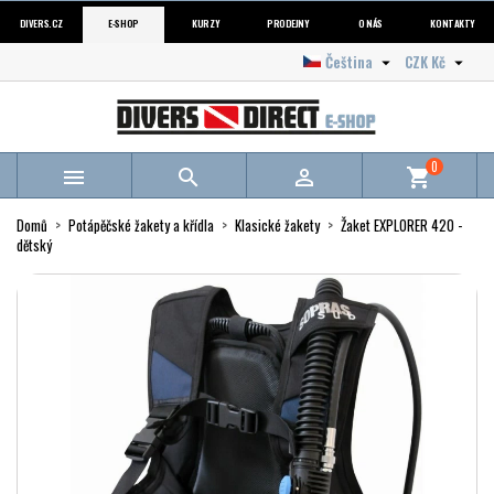
DIVERS.CZ
E-SHOP
KURZY
PRODEJNY
O NÁS
KONTAKTY
Čeština
CZK Kč


0



shopping_cart
Domů
Potápěčské žakety a křídla
Klasické žakety
Žaket EXPLORER 420 -
dětský