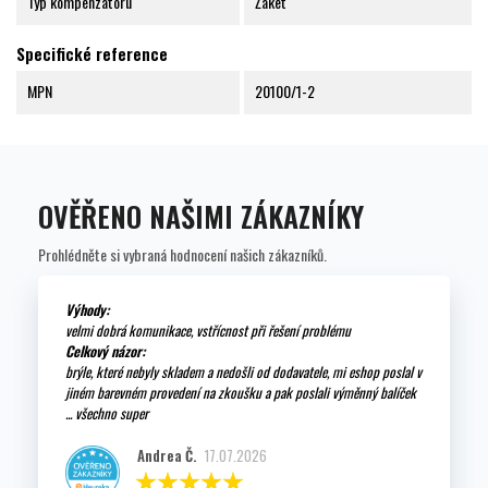
Typ kompenzátoru
Žaket
Specifické reference
MPN
20100/1-2
OVĚŘENO NAŠIMI ZÁKAZNÍKY
Prohlédněte si vybraná hodnocení našich zákazníků.
Výhody:
velmi dobrá komunikace, vstřícnost při řešení problému
Celkový názor:
brýle, které nebyly skladem a nedošli od dodavatele, mi eshop poslal v
jiném barevném provedení na zkoušku a pak poslali výměnný balíček
... všechno super
Andrea Č.
17.07.2026