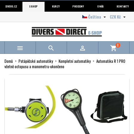
DIVERS.CZ
E-SHOP
KURZY
PRODEJNY
O NÁS
KONTAKTY
Čeština
CZK Kč


0



shopping_cart
Domů
Potápěčské automatiky
Kompletní automatiky
Automatika R 1 PRO
včetně octopusu a manometru-ukončeno