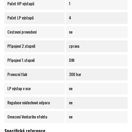
Počet HP výstupů
1
Počet LP výstupů
4
Cestovní provedení
ne
Připojení 2.stupně
zprava
Připojení 1.stupně
DIN
Provozní tlak
300 bar
LP výstup v ose
ne
Regulace nádechové odporu
ne
Omezení Venturiho efektu
ne
Specifické reference