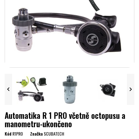


Automatika R 1 PRO včetně octopusu a
manometru-ukončeno
Kód
R1PRO
Značka
SCUBATECH