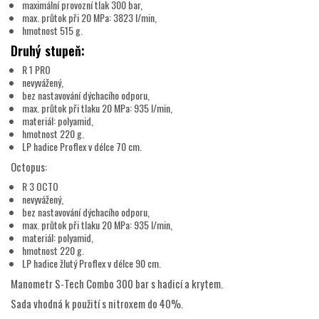
maximální provozní tlak 300 bar,
max. průtok při 20 MPa: 3823 l/min,
hmotnost 515 g.
Druhý stupeň:
R 1 PRO
nevyvážený,
bez nastavování dýchacího odporu,
max. průtok při tlaku 20 MPa: 935 l/min,
materiál: polyamid,
hmotnost 220 g.
LP hadice Proflex v délce 70 cm.
Octopus:
R 3 OCTO
nevyvážený,
bez nastavování dýchacího odporu,
max. průtok při tlaku 20 MPa: 935 l/min,
materiál: polyamid,
hmotnost 220 g.
LP hadice žlutý Proflex v délce 90 cm.
Manometr S-Tech Combo 300 bar s hadicí a krytem.
Sada vhodná k použití s nitroxem do 40%.