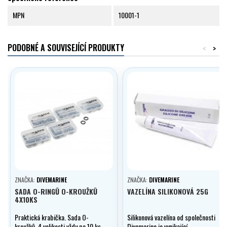
MPN
10001-1
PODOBNÉ A SOUVISEJÍCÍ PRODUKTY
<
>
ZNAČKA:
DIVEMARINE
ZNAČKA:
DIVEMARINE
SADA O-RINGŮ O-KROUŽKŮ
VAZELÍNA SILIKONOVÁ 25G
4X10KS
Praktická krabička. Sada O-
Silikonová vazelína od společnosti
kroužků, 4 velikosti vždy po 10 ks.
Divemarine je vynikající