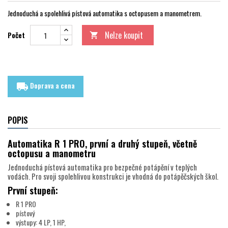
Jednoduchá a spolehlivá pístová automatika s octopusem a manometrem.
Nelze koupit
Počet

Doprava a cena
local_shipping
POPIS
Automatika R 1 PRO, první a druhý stupeň, včetně
octopusu a manometru
Jednoduchá pístová automatika pro bezpečné potápění v teplých
vodách. Pro svoji spolehlivou konstrukci je vhodná do potápěčských škol.
První stupeň:
R 1 PRO
pístový
výstupy: 4 LP, 1 HP,