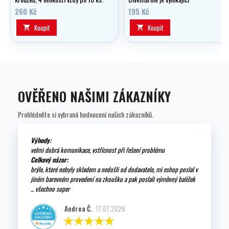
prostředek na promazávání a
260 Kč
195 Kč
konzervaci Vaší výstroje.
Koupit
Koupit


OVĚŘENO NAŠIMI ZÁKAZNÍKY
Prohlédněte si vybraná hodnocení našich zákazníků.
Výhody:
velmi dobrá komunikace, vstřícnost při řešení problému
Celkový názor:
brýle, které nebyly skladem a nedošli od dodavatele, mi eshop poslal v
jiném barevném provedení na zkoušku a pak poslali výměnný balíček
... všechno super
Andrea Č.
17.07.2026