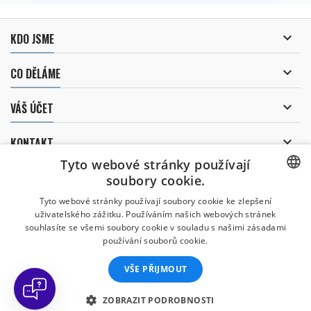

KDO JSME

CO DĚLÁME

VÁŠ ÚČET

KONTAKT
Tyto webové stránky používají
ODBĚR NOVINEK
soubory cookie.
CZECH
Tyto webové stránky používají soubory cookie ke zlepšení
uživatelského zážitku. Používáním našich webových stránek
CZECH
souhlasíte se všemi soubory cookie v souladu s našimi zásadami
Uděluji souhlas se
používání souborů cookie.
zpracováním osobních údajů
.
ENGLISH
VŠE PŘIJMOUT
SLOVAK
SPANISH
ZOBRAZIT PODROBNOSTI
© Copyright 2026 Divers Direct Praha. Všechna práva vyhrazena.