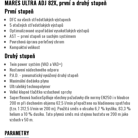
MARES ULTRA ADJ 82X, první a druhý stupeň
První stupeň
DFC na všech středotlakých výstupech
5 otočných středotlakých výstupů
Optimalizované uspořádání vysokotlakých výstupů
AST – první stupeň se suchým systémem
Povrchová úprava perleťový chrom
Kompaktní velikost
Druhý stupeň
Twin power systém (VAD a VAD+)
Nastavení nádechového odporu
P.A.D. - pneumatický vyvážený druhý stupeň
Maximální dodávka plynu
Ultralehký technopolymer
Velké klopné tlačítko vzduchové sprchy
Superflexová hadiceSplňuje všechny požadavky dle normy EN250 i v hloubce
200 m při dechovém objemu 62,5 l/min přepočteno na hladinovou spotřebu
(tzn. 1 312,5 l/min ve 200 m). Použitá směs o obsahu 6,7 % kyslíku, 83,3 %
helium a 10 % dusíku. Tato plynná směs má stejnou hustotu ve 200 m jako
vzduch v 50 m.
PARAMETRY