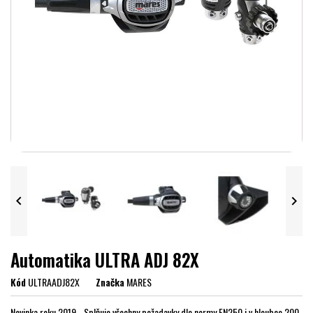


Automatika ULTRA ADJ 82X
Kód
ULTRAADJ82X
Značka
MARES
Novinka roku 2019 - Splňuje všechny požadavky dle normy EN250 i v hloubce 200