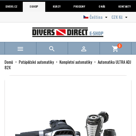
DIVERS.CZ
E-SHOP
KURZY
PRODEJNY
O NÁS
KONTAKTY
Čeština
CZK Kč


0



shopping_cart
Domů
Potápěčské automatiky
Kompletní automatiky
Automatika ULTRA ADJ
82X