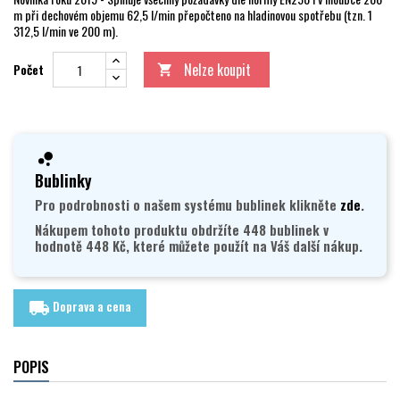
m při dechovém objemu 62,5 l/min přepočteno na hladinovou spotřebu (tzn. 1
312,5 l/min ve 200 m).
Nelze koupit
Počet

Bublinky
Pro podrobnosti o našem systému bublinek klikněte
zde
.
Nákupem tohoto produktu obdržíte 448 bublinek v
hodnotě 448 Kč, které můžete použít na Váš další nákup.
Doprava a cena
local_shipping
POPIS