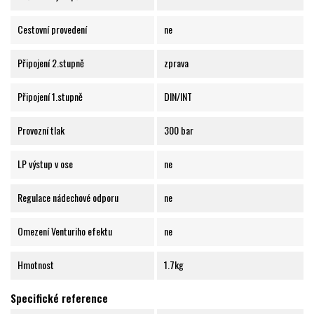
Cestovní provedení
ne
Připojení 2.stupně
zprava
Připojení 1.stupně
DIN/INT
Provozní tlak
300 bar
LP výstup v ose
ne
Regulace nádechové odporu
ne
Omezení Venturiho efektu
ne
Hmotnost
1.7kg
Specifické reference