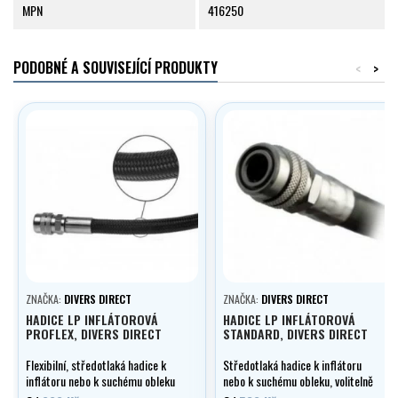
MPN
416250
PODOBNÉ A SOUVISEJÍCÍ PRODUKTY
<
>
ZNAČKA:
DIVERS DIRECT
ZNAČKA:
DIVERS DIRECT
HADICE LP INFLÁTOROVÁ
HADICE LP INFLÁTOROVÁ
PROFLEX, DIVERS DIRECT
STANDARD, DIVERS DIRECT
Flexibilní, středotlaká hadice k
Středotlaká hadice k inflátoru
inflátoru nebo k suchému obleku
nebo k suchému obleku, volitelně
s dvojitým vnějším opletem,
v délce 0,20 - 0,80 m.