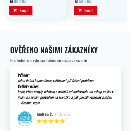
Od
990 Kč
Od
530 Kč
volitelně v délce 0,20 - 1,00 m.
Koupit
Koupit


OVĚŘENO NAŠIMI ZÁKAZNÍKY
Prohlédněte si vybraná hodnocení našich zákazníků.
Výhody:
velmi dobrá komunikace, vstřícnost při řešení problému
Celkový názor:
brýle, které nebyly skladem a nedošli od dodavatele, mi eshop poslal v
jiném barevném provedení na zkoušku a pak poslali výměnný balíček
... všechno super
Andrea Č.
17.07.2026