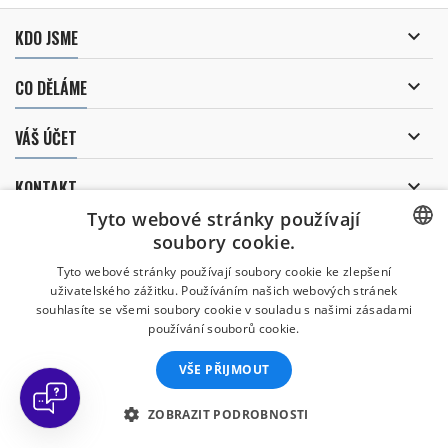

KDO JSME

CO DĚLÁME

VÁŠ ÚČET

KONTAKT
Tyto webové stránky používají
ODBĚR NOVINEK
soubory cookie.
CZECH
Tyto webové stránky používají soubory cookie ke zlepšení
uživatelského zážitku. Používáním našich webových stránek
CZECH
souhlasíte se všemi soubory cookie v souladu s našimi zásadami
Uděluji souhlas se
používání souborů cookie.
zpracováním osobních údajů
.
ENGLISH
VŠE PŘIJMOUT
SLOVAK
SPANISH
ZOBRAZIT PODROBNOSTI
© Copyright 2026 Divers Direct Praha. Všechna práva vyhrazena.
GERMAN