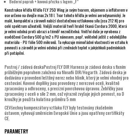
Bederní popruh + kovová přezka s logem „F“
Konstrukce křídla Křídlo FLY 25D Wing je svým tvarem, objemem a inflátorem v
ose určeno na dvojče max.2x 18 l. Tvar tohoto křídla je velmi aerodynamický. Je
malé, kompaktní a zároveň nabízí dostatečnou vztlakovou sílu (cca 212 N) pro
celé spektrum uživatelů. Vnější materiál tvoří hrubě tkaná Cordura 2000, která
je velmi odolná proti abrazi a téměř nezničitelná. Vnitřní duše je vyrobena z
osvědčené Cordury 500 g/m2 s PU nánosem, popř. volitelně ještě z odolnějšího
materiálu - PU fólie 500 mikronů. Ta vykazuje mimořádné vlastnosti ve vztahu k
pevnosti a zárověň je velmi odolná při změnách teplot v jakýchkoli podmínkách
při potápění.
Postroj / zádová deskaPostroj FLY DIR Harness je zádová deska s fixním
průběžným popruhem založená na filosofii DIR/Hogarth. Zádová deska je
dodávána v provedení leštěný nerez nebo hliník, který je velmi vhodný pro
cestování. Kovové doplňky jsou provedeny z nerezové oceli, kvalitně
zpracovány a odhroceny, s precizní povrchovou úpravou. Žebříčky jsou
zpracovány z oceli o síle 2 mm, což výrazně zvyšuje jejich pevnost, na D
kroužky je použita kulatina průměru 5 mm
CEVšechny kompenzátory vztlaku FLY byly testovány zkušebním
ústavem, vyhovují směrnicím Evropské Unie a jsou opatřeny certifikáty
CE.
PARAMETRY