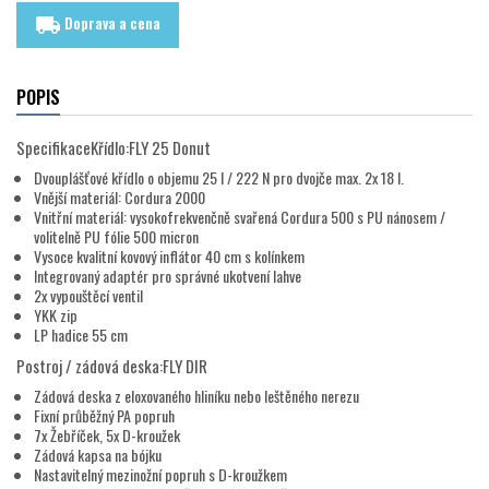
Doprava a cena
local_shipping
POPIS
SpecifikaceKřídlo:FLY 25 Donut
Dvouplášťové křídlo o objemu 25 l / 222 N pro dvojče max. 2x 18 l.
Vnější materiál: Cordura 2000
Vnitřní materiál: vysokofrekvenčně svařená Cordura 500 s PU nánosem /
volitelně PU fólie 500 micron
Vysoce kvalitní kovový inflátor 40 cm s kolínkem
Integrovaný adaptér pro správné ukotvení lahve
2x vypouštěcí ventil
YKK zip
LP hadice 55 cm
Postroj / zádová deska:FLY DIR
Zádová deska z eloxovaného hliníku nebo leštěného nerezu
Fixní průběžný PA popruh
7x Žebříček, 5x D-kroužek
Zádová kapsa na bójku
Nastavitelný mezinožní popruh s D-kroužkem