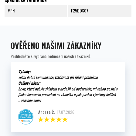
Specifické reference
MPN
F25DDS07
OVĚŘENO NAŠIMI ZÁKAZNÍKY
Prohlédněte si vybraná hodnocení našich zákazníků.
Výhody:
velmi dobrá komunikace, vstřícnost při řešení problému
Celkový názor:
brýle, které nebyly skladem a nedošli od dodavatele, mi eshop poslal v
jiném barevném provedení na zkoušku a pak poslali výměnný balíček
... všechno super
Andrea Č.
17.07.2026