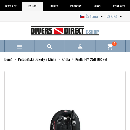
DIVERS.CZ
E-SHOP
KURZY
PRODEJNY
O NÁS
KONTAKTY
Čeština
CZK Kč


0



shopping_cart
Domů
Potápěčské žakety a křídla
Křídla
Křídlo FLY 25D DIR set