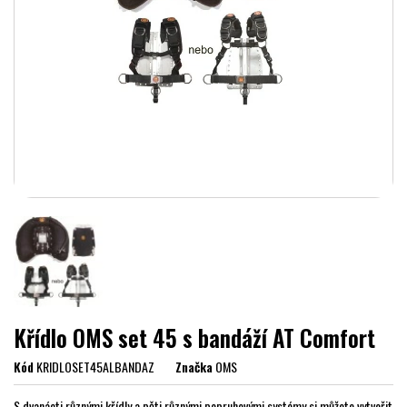
Křídlo OMS set 45 s bandáží AT Comfort
Kód
KRIDLOSET45ALBANDAZ
Značka
OMS
S dvanácti různými křídly a pěti různými popruhovými systémy si můžete vytvořit