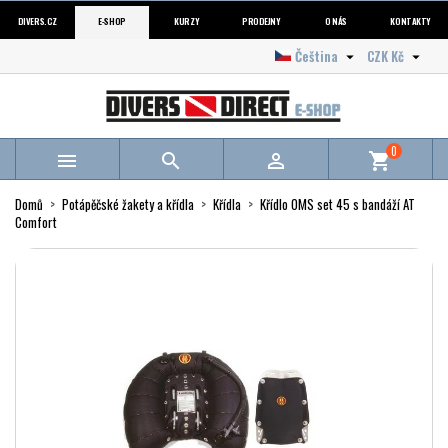
DIVERS.CZ
E-SHOP
KURZY
PRODEJNY
O NÁS
KONTAKTY
Čeština
CZK Kč


0



shopping_cart
Domů
Potápěčské žakety a křídla
Křídla
Křídlo OMS set 45 s bandáží AT
Comfort