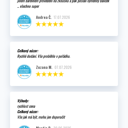
jiném barevném provedení na zkoušku a pak poslali výměnný balíček
... všechno super
Andrea Č.
17.07.2026
Celkový názor:
Rychlé dodání. Vše proběhlo v pořádku.
Zuzana M.
07.07.2026
Výhody:
rychlost cena
Celkový názor:
Vše jak má být, mohu jen doporučit