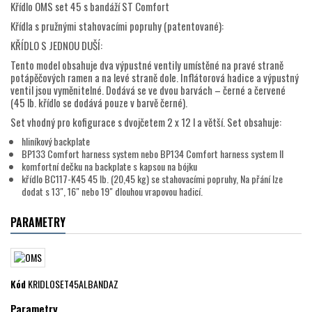
Křídlo OMS set 45 s bandáží ST Comfort
Křídla s pružnými stahovacími popruhy (patentované):
KŘÍDLO S JEDNOU DUŠÍ:
Tento model obsahuje dva výpustné ventily umístěné na pravé straně
potápěčových ramen a na levé straně dole. Inflátorová hadice a výpustný
ventil jsou vyměnitelné. Dodává se ve dvou barvách – černé a červené
(45 lb. křídlo se dodává pouze v barvě černé).
Set vhodný pro kofigurace s dvojčetem 2 x 12 l a větší. Set obsahuje:
hliníkový backplate
BP133 Comfort harness system nebo BP134 Comfort harness system II
komfortní dečku na backplate s kapsou na bójku
křídlo BC117-K45 45 lb. (20,45 kg) se stahovacími popruhy, Na přání lze
dodat s 13", 16" nebo 19" dlouhou vrapovou hadicí.
PARAMETRY
Kód
KRIDLOSET45ALBANDAZ
Parametry