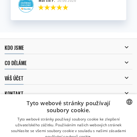
Martin P.
30.06.2026

KDO JSME

CO DĚLÁME

VÁŠ ÚČET

KONTAKT
Tyto webové stránky používají
ODBĚR NOVINEK
soubory cookie.
CZECH
Tyto webové stránky používají soubory cookie ke zlepšení
uživatelského zážitku. Používáním našich webových stránek
CZECH
souhlasíte se všemi soubory cookie v souladu s našimi zásadami
Uděluji souhlas se
používání souborů cookie.