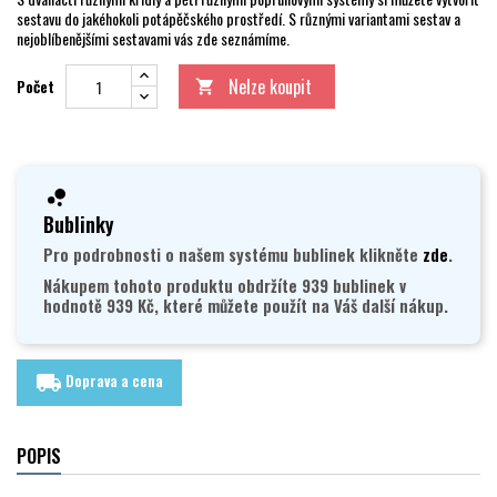
sestavu do jakéhokoli potápěčského prostředí. S různými variantami sestav a
nejoblíbenějšími sestavami vás zde seznámíme.
Nelze koupit
Počet

Bublinky
Pro podrobnosti o našem systému bublinek klikněte
zde
.
Nákupem tohoto produktu obdržíte 939 bublinek v
hodnotě 939 Kč, které můžete použít na Váš další nákup.
Doprava a cena
local_shipping
POPIS