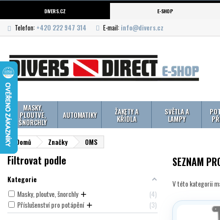
DIVERS.CZ
E-SHOP
Telefon:
+420 222 947 314
E-mail:
info@divers.cz
MASKY,
ŽAKETY A
SVĚTLA A
POT
PLOUTVE,
AUTOMATIKY
KŘÍDLA
LAMPY
PŘ
ŠNORCHLY
Domů
Značky
OMS
Filtrovat podle
SEZNAM PR
Kategorie
V této kategorii 
Masky, ploutve, šnorchly
4
Příslušenství pro potápění
3