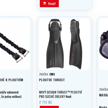
Koupit

ZNAČKA:
OMS
OVÉ K PLOUTVÍM
PLOUTVE THRUST
ZNAČKA
emůže vyhovovat
NOVÝ DESIGN THRUST™ PLOUTVÍ
MASK
, že jedna velikost
PRO SUCHÉ OBLEKY Nově
sobit nadměrné
přepracované ploutve THRUST jsou
2 712 Kč
, když si vezmete
speciálně navrženy pro použití s
Maska 