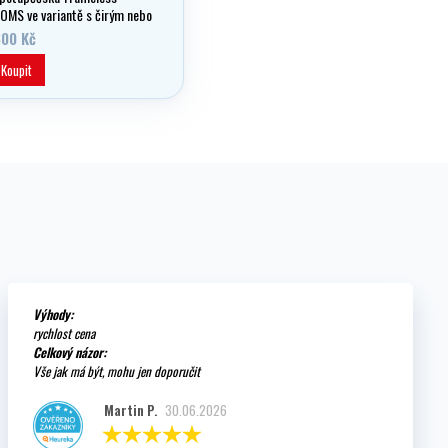
 OMS ve variantě s čirým nebo
níkem
600 Kč
Koupit
Výhody:
rychlost cena
Celkový názor:
Vše jak má být, mohu jen doporučit
Martin P.
30.06.2026