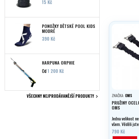
Cena
15 Kč
PONOŽKY DĚTSKÉ POOL KIDS
MODRÉ
Cena
390 Kč
HARPUNA ORPHIE
Cena
Od
1 200 Kč
VŠECHNY NEJPRODÁVANĚJŠÍ PRODUKTY
ZNAČKA:
OMS

PRUŽINY OCEL
OMS
Jedna velikost n
všem. Věděli jste
pružin může způ
790 Kč
roztažení pružiny