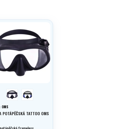
UC
UV
:
OMS
A POTÁPĚČSKÁ TATTOO OMS
potápěčská frameless