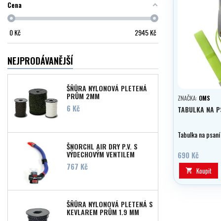
Cena
0
Kč
2945
Kč
NEJPRODÁVANĚJŠÍ
ŠŇŮRA NYLONOVÁ PLETENÁ
PRŮM 2MM
ZNAČKA:
OMS
Cena
6 Kč
TABULKA NA P
Tabulka na psaní
ŠNORCHL AIR DRY P.V. S
VÝDECHOVÝM VENTILEM
690 Kč
Cena
767 Kč
Koupit

ŠŇŮRA NYLONOVÁ PLETENÁ S
KEVLAREM PRŮM 1,9 MM