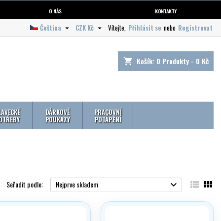
O NÁS
KONTAKTY
Čeština
CZK Kč
Vítejte,
Přihlásit se
nebo
Registrovat


Košík:
0
Produkty - 0 Kč
shopping_cart
LAVECKÉ
DÁRKOVÉ
PRACOVNÍ
OTŘEBY
POUKAZY
POTÁPĚNÍ


Seřadit podle:
Nejprve skladem
