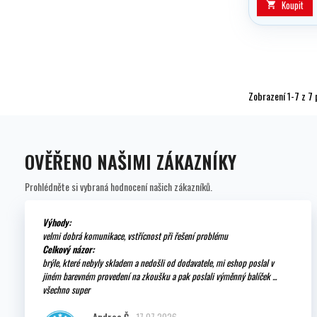
větší obuv?
Koupit

Zobrazení 1-7 z 7 
OVĚŘENO NAŠIMI ZÁKAZNÍKY
Prohlédněte si vybraná hodnocení našich zákazníků.
Výhody:
velmi dobrá komunikace, vstřícnost při řešení problému
Celkový názor:
brýle, které nebyly skladem a nedošli od dodavatele, mi eshop poslal v
jiném barevném provedení na zkoušku a pak poslali výměnný balíček ...
všechno super
Andrea Č.
17.07.2026