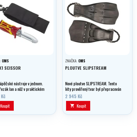
:
OMS
ZNAČKA:
OMS
K1 SCISSOR
PLOUTVE SLIPSTREAM
tápěčské nástroje v jednom.
Nové ploutve SLIPSTREAM. Tento
řezák lan a nůž v praktickém
léty prověřený tvar byl přepracován
e.
na ploutev mnohem lehčí (1
 Kč
2 945 Kč
kg/ploutev).
Koupit
Koupit
