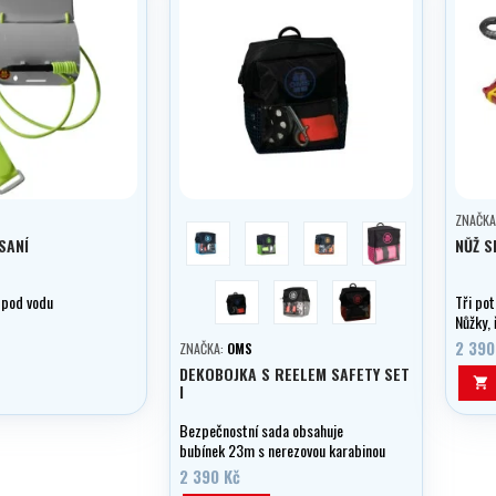
ZNAČKA
modrá
zelená
oranžová
růžová
SANÍ
NŮŽ S
tmavě modrá
šedá
vínová
 pod vodu
Tři po
Nůžky, 
pouzdř
2 390
ZNAČKA:
OMS
DEKOBOJKA S REELEM SAFETY SET

I
Bezpečnostní sada obsahuje
bubínek 23m s nerezovou karabinou
a dekompresní bojku 1m, to vše
2 390 Kč
zabalené v kapse. Doprodej