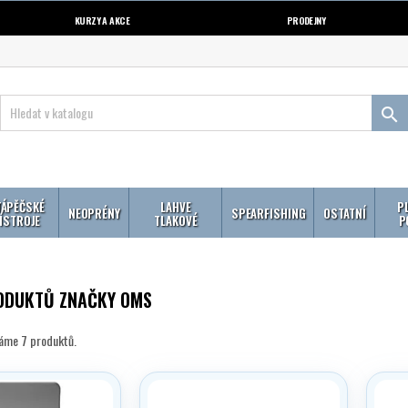
KURZY A AKCE
PRODEJNY

ÁPĚČSKÉ
LAHVE
P
NEOPRÉNY
SPEARFISHING
OSTATNÍ
ÍSTROJE
TLAKOVÉ
P
ODUKTŮ ZNAČKY OMS
máme 7 produktů.