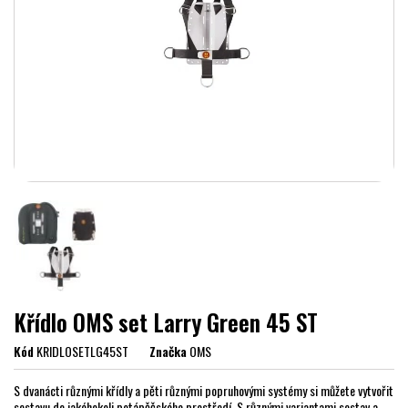
Křídlo OMS set Larry Green 45 ST
Kód
KRIDLOSETLG45ST
Značka
OMS
S dvanácti různými křídly a pěti různými popruhovými systémy si můžete vytvořit
sestavu do jakéhokoli potápěčského prostředí. S různými variantami sestav a