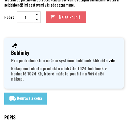
nejoblíbenějšími sestavami vás zde seznámíme.
Nelze koupit
Počet

Bublinky
Pro podrobnosti o našem systému bublinek klikněte
zde
.
Nákupem tohoto produktu obdržíte 1024 bublinek v
hodnotě 1024 Kč, které můžete použít na Váš další
nákup.
Doprava a cena
local_shipping
POPIS