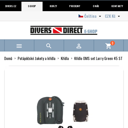
DIVERS.CZ
E-SHOP
KURZY
PRODEJNY
O NÁS
KONTAKTY
Čeština
CZK Kč


0



shopping_cart
Domů
Potápěčské žakety a křídla
Křídla
Křídlo OMS set Larry Green 45 ST