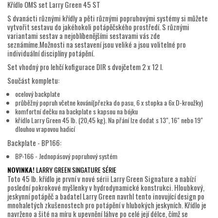
Křídlo OMS set Larry Green 45 ST
S dvanácti různými křídly a pěti různými popruhovými systémy si můžete
vytvořit sestavu do jakéhokoli potápěčského prostředí. S různými
variantami sestav a nejoblíbenějšími sestavami vás zde
seznámíme.Možnosti na sestavení jsou veliké a jsou volitelné pro
individuální disciplíny potápění.
Set vhodný pro lehčí kofigurace DIR s dvojčetem 2 x 12 l.
Součást kompletu:
ocelový backplate
průběžný popruh včetne kování(přezka do pasu, 6 x stopka a 6x D-kroužky)
komfortní dečku na backplate s kapsou na bójku
křídlo Larry Green 45 lb. (20,45 kg). Na přání lze dodat s 13", 16" nebo 19"
dlouhou vrapovou hadicí
Backplate - BP166:
BP-166 - Jednopásový popruhový systém
NOVINKA!
LARRY GREEN SINGATURE SÉRIE
Toto 45 lb. křídlo je první v nové sérii Larry Green Signature a nabízí
poslední pokrokové myšlenky v hydrodynamické konstrukci. Hloubkový,
jeskynní potápěč a badatel Larry Green navrhl tento inovující design po
mnohaletých zkušenostech pro potápění v hlubokých jeskyních. Křídlo je
navrženo a šité na míru k upevnění láhve po celé její délce, čímž se