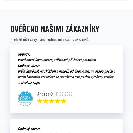
OVĚŘENO NAŠIMI ZÁKAZNÍKY
Prohlédněte si vybraná hodnocení našich zákazníků.
Výhody:
velmi dobrá komunikace, vstřícnost při řešení problému
Celkový názor:
brýle, které nebyly skladem a nedošli od dodavatele, mi eshop poslal v
jiném barevném provedení na zkoušku a pak poslali výměnný balíček
... všechno super
Andrea Č.
17.07.2026
Celkový názor: