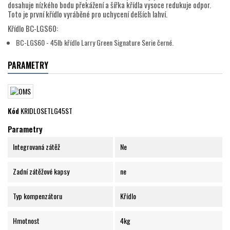
dosahuje nízkého bodu překážení a šířka křídla vysoce redukuje odpor.
Toto je první křídlo vyráběné pro uchycení delších lahví.
Křídlo BC-LGS60:
BC-LGS60 - 45lb křídlo Larry Green Signature Serie černé.
PARAMETRY
Kód
KRIDLOSETLG45ST
Parametry
Integrovaná zátěž
Ne
Zadní zátěžové kapsy
ne
Typ kompenzátoru
Křídlo
Hmotnost
4kg