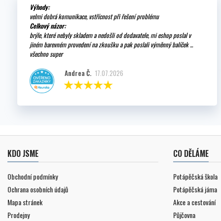
Výhody:
velmi dobrá komunikace, vstřícnost při řešení problému
Celkový názor:
brýle, které nebyly skladem a nedošli od dodavatele, mi eshop poslal v
jiném barevném provedení na zkoušku a pak poslali výměnný balíček ...
všechno super
Andrea Č.
17.07.2026
KDO JSME
CO DĚLÁME
Obchodní podmínky
Potápěčská škola
Ochrana osobních údajů
Potápěčská jáma
Mapa stránek
Akce a cestování
Prodejny
Půjčovna