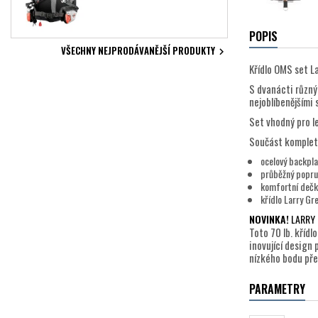
POPIS
VŠECHNY NEJPRODÁVANĚJŠÍ PRODUKTY

Křídlo OMS set L
S dvanácti různý
nejoblíbenějšími 
Set vhodný pro le
Součást komplet
ocelový backpl
průběžný popruh
komfortní dečk
křídlo Larry Gre
NOVINKA!
LARRY 
Toto 70 lb. kříd
inovující design 
nízkého bodu přek
PARAMETRY