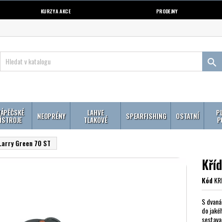
KURZY A AKCE
PRODEJNY

ÁPĚČSKÉ
LAHVE
P
NEOPRÉNY
SPEARFISHING
OSTATNÍ
ÍSTROJE
TLAKOVÉ
P
Larry Green 70 ST
Kří
Kód
KR
S dvaná
do jaké
sestava