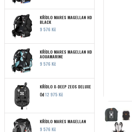
KŘÍDLO MARES MAGELLAN HD
BLACK
Cena
9 576 Kč
KŘÍDLO MARES MAGELLAN HD
AQUAMARINE
Cena
9 576 Kč
KŘÍDLO X-DEEP ZEOS DELUXE
Cena
Od
12 975 Kč
KŘÍDLO MARES MAGELLAN
Cena
9 576 Kč