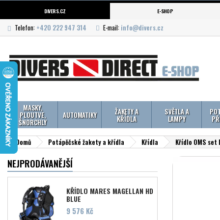
DIVERS.CZ
E-SHOP
Telefon:
+420 222 947 314
E-mail:
info@divers.cz
MASKY,
ŽAKETY A
SVĚTLA A
POT
PLOUTVE,
AUTOMATIKY
KŘÍDLA
LAMPY
PŘ
ŠNORCHLY
Domů
Potápěčské žakety a křídla
Křídla
Křídlo OMS set 
NEJPRODÁVANĚJŠÍ
KŘÍDLO MARES MAGELLAN HD
BLUE
Cena
9 576 Kč