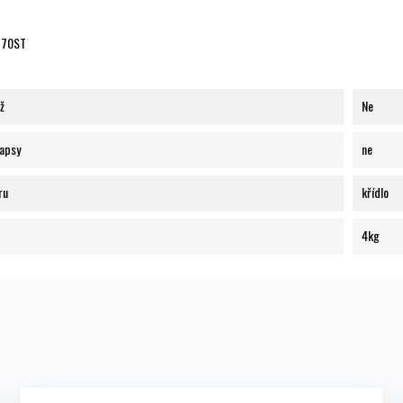
G70ST
ž
Ne
kapsy
ne
ru
křídlo
4kg