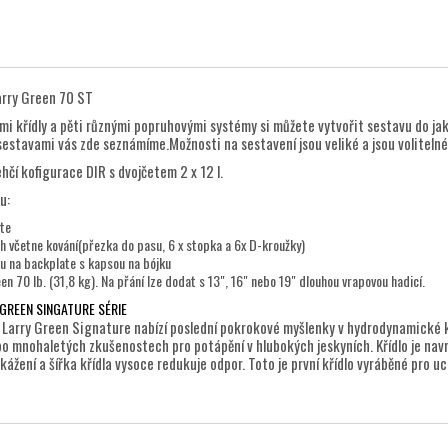
arry Green 70 ST
mi křídly a pěti různými popruhovými systémy si můžete vytvořit sestavu do ja
sestavami vás zde seznámíme.Možnosti na sestavení jsou veliké a jsou volitelné 
hčí kofigurace DIR s dvojčetem 2 x 12 l.
u:
ate
 včetne kování(přezka do pasu, 6 x stopka a 6x D-kroužky)
u na backplate s kapsou na bójku
en 70 lb. (31,8 kg). Na přání lze dodat s 13", 16" nebo 19" dlouhou vrapovou hadicí.
GREEN SINGATURE SÉRIE
lo Larry Green Signature nabízí poslední pokrokové myšlenky v hydrodynamické 
po mnohaletých zkušenostech pro potápění v hlubokých jeskyních. Křídlo je navrž
ážení a šířka křídla vysoce redukuje odpor. Toto je první křídlo vyráběné pro uch