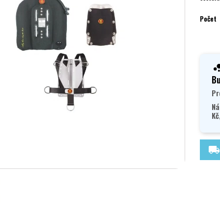
Počet
Bu
Pr
Ná
Kč
local_shipping