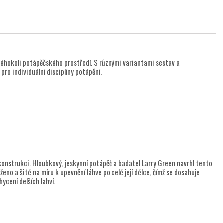
kéhokoli potápěčského prostředí. S různými variantami sestav a
pro individuální disciplíny potápění.
konstrukci. Hloubkový, jeskynní potápěč a badatel Larry Green navrhl tento
eno a šité na míru k upevnění láhve po celé její délce, čímž se dosahuje
ycení delších lahví.