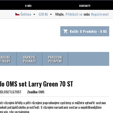
O NÁS
KONTAKTY
Čeština
CZK Kč
Vítejte,
Přihlásit se
nebo
Registrovat


Košík:
0
Produkty - 0 Kč
shopping_cart
LAVECKÉ
DÁRKOVÉ
PRACOVNÍ
OTŘEBY
POUKAZY
POTÁPĚNÍ
dlo OMS set Larry Green 70 ST
IDLOSETLG70ST
Značka
OMS
cti různými křídly a pěti různými popruhovými systémy si můžete vytvořit sestavu
hokoli potápěčského prostředí. S různými variantami sestav a nejoblíbenějšími
mi vás zde seznámíme.