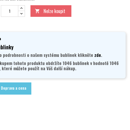
Nelze koupit

blinky
o podrobnosti o našem systému bublinek klikněte
zde
.
kupem tohoto produktu obdržíte 1046 bublinek v hodnotě 1046
, které můžete použít na Váš další nákup.
Doprava a cena